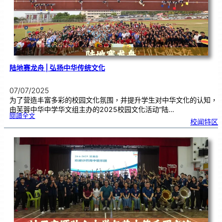
陆地赛龙舟 | 弘扬中华传统文化
07/07/2025
为了营造丰富多彩的校园文化氛围，并提升学生对中华文化的认知，
由芙蓉中华中学华文组主办的2025校园文化活动“陆…
:
閱讀全文
陆
校闻特区
地
赛
龙
舟
|
弘
扬
中
华
传
统
文
化