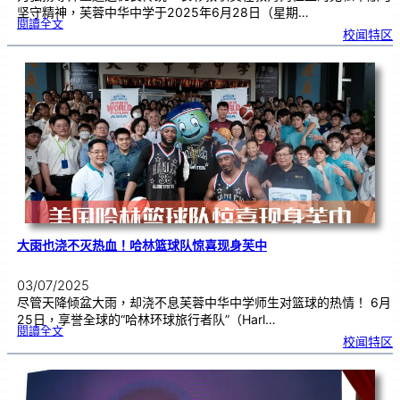
坚守精神，芙蓉中华中学于2025年6月28日（星期…
:
閱讀全文
2
校闻特区
0
2
5
年
教
师
节
暨
长
期
服
务
奖
颁
奖
典
礼
大雨也浇不灭热血！哈林篮球队惊喜现身芙中
03/07/2025
尽管天降倾盆大雨，却浇不息芙蓉中华中学师生对篮球的热情！ 6月
25日，享誉全球的“哈林环球旅行者队”（Harl…
:
閱讀全文
大
校闻特区
雨
也
浇
不
灭
热
血
！
哈
林