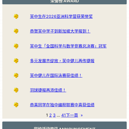
荣誉榜 AWARD
芙中生在2026亚洲科学营获荣誉奖
恭贺芙中学子到新加坡大学报到！
芙中生「全国科学与数学竞赛总决赛」冠军
多元发展齐绽放，芙中健儿再传捷报
芙中健儿在国际泳赛获佳绩！
羽球捷报再添佳绩！
恭喜同学在独中编程联赛中喜获佳绩
1
2
3
…
41
下一頁
»