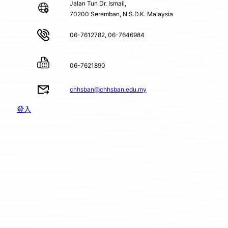
Jalan Tun Dr. Ismail,
70200 Seremban, N.S.D.K. Malaysia
06-7612782, 06-7646984
06-7621890
chhsban@chhsban.edu.my
登入