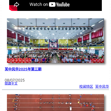
芙中风华2025年第三期
08/07/2025
:
閱讀全文
芙
校闻特区
, 
芙中风华
中
风
华
2
0
2
5
年
第
三
期