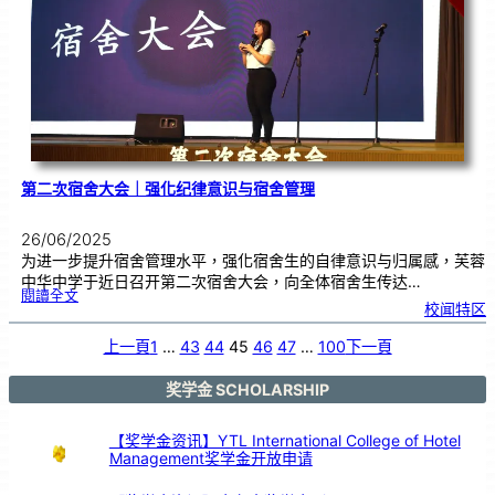
篮
球
队
惊
喜
现
身
芙
中
第二次宿舍大会｜强化纪律意识与宿舍管理
26/06/2025
为进一步提升宿舍管理水平，强化宿舍生的自律意识与归属感，芙蓉
中华中学于近日召开第二次宿舍大会，向全体宿舍生传达…
:
閱讀全文
第
校闻特区
二
次
宿
舍
大
上一頁
1
…
43
44
45
46
47
…
100
下一頁
会
｜
强
化
纪
律
奖学金 SCHOLARSHIP
意
识
与
宿
舍
管
【奖学金资讯】YTL International College of Hotel
理
Management奖学金开放申请