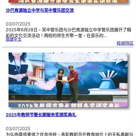
沙巴育源独立中学与芙中管乐团交流
03/07/2025
2025年6月28日，芙中管乐团与沙巴育源独立中学管乐团展开了精
彩的文化交流活动！两校的师生齐聚一堂，在音乐的…
:
閱讀全文
沙
校闻特区
巴
育
源
独
立
中
学
与
芙
中
管
乐
团
交
流
2025年教师节暨长期服务奖颁奖典礼
03/07/2025
为弘扬尊师重道之优良传统，表彰教职员在教育岗位上的无私奉献与