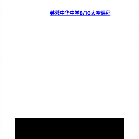
芙蓉中华中学8/10太空课程