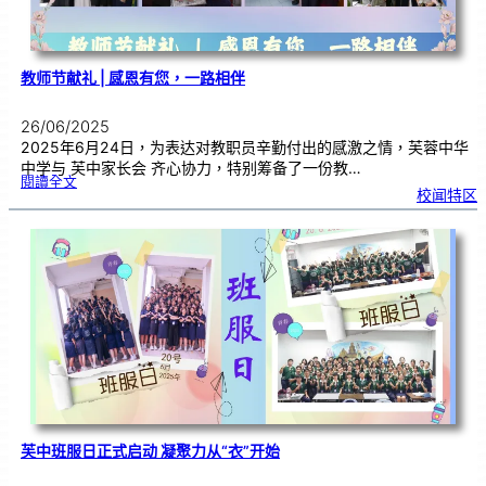
教师节献礼 | 感恩有您，一路相伴
26/06/2025
2025年6月24日，为表达对教职员辛勤付出的感激之情，芙蓉中华
中学与 芙中家长会 齐心协力，特别筹备了一份教…
:
閱讀全文
教
校闻特区
师
节
献
礼
|
感
恩
有
您
，
一
路
相
伴
芙中班服日正式启动 凝聚力从“衣”开始