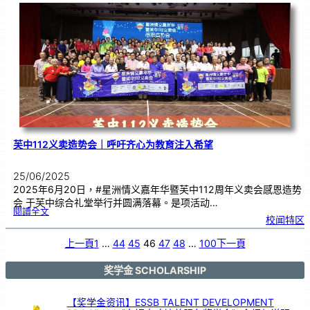
程
|
T
h
e
m
e
8
–
H
a
b
i
t
a
t
i
o
n
：
L
i
v
i
n
g
o
n
M
a
芙中112义卖造势会｜呼吁齐心为教育注入希望
r
s
25/06/2025
2025年6月20日，#星洲情义嘉年华暨芙中112周年义卖会感恩造势
会 于芙中综合礼堂举行并圆满落幕。是项活动…
:
閱讀全文
芙
校闻特区
中
1
1
2
义
上一頁
1
…
44
45
46
47
48
…
100
下一頁
卖
造
势
会
｜
呼
奖学金 SCHOLARSHIP
吁
齐
心
为
教
育
【奖学金资讯】ESSB TALENT DEVELOPMENT
注
入