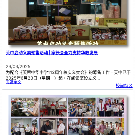
奏
•
音
乐
盛
典
》
|
挑
战
大
马
纪
录
大
全
芙中启动义卖预售活动 | 家长会全力支持华教发展
26/06/2025
为配合《芙蓉中华中学112周年校庆义卖会》的筹备工作，芙中已于
2025年6月23日（星期一）起，在阅读室设立义…
:
閱讀全文
芙
校闻特区
中
启
动
义
卖
预
售
活
动
|
家
长
会
全
力
支
持
华
教
发
展