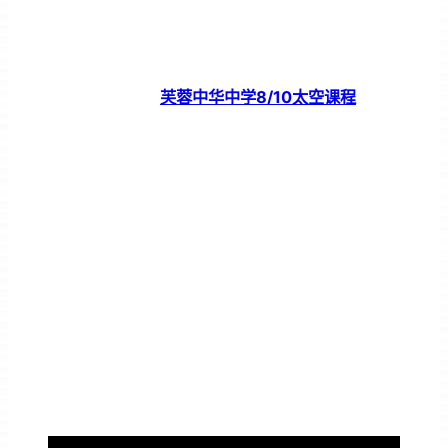
芙蓉中华中学8/10太空课程