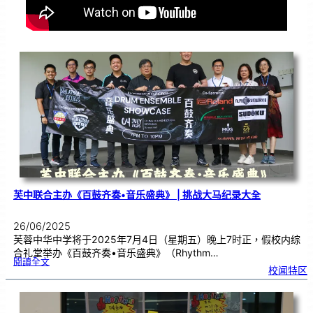
芙中联合主办《百鼓齐奏•音乐盛典》 | 挑战大马纪录大全
26/06/2025
芙蓉中华中学将于2025年7月4日（星期五）晚上7时正，假校内综
合礼堂举办《百鼓齐奏•音乐盛典》（Rhythm…
:
閱讀全文
芙
校闻特区
中
联
合
主
办
《
百
鼓
齐