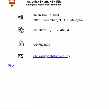
Jalan Tun Dr. Ismail,
70200 Seremban, N.S.D.K. Malaysia
06-7612782, 06-7646984
06-7621890
chhsban@chhsban.edu.my
登入