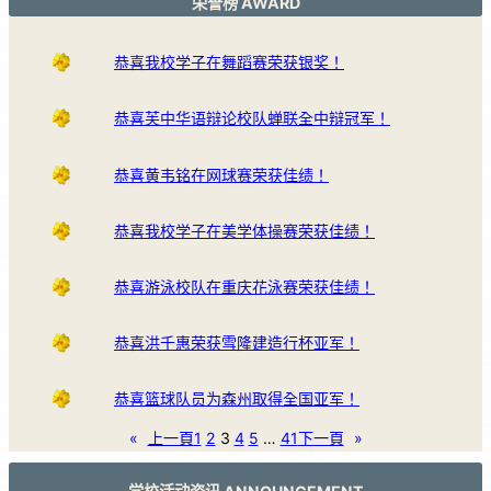
荣誉榜 AWARD
恭喜我校学子在舞蹈赛荣获银奖！
恭喜芙中华语辩论校队蝉联全中辩冠军！
恭喜黄韦铭在网球赛荣获佳绩！
恭喜我校学子在美学体操赛荣获佳绩！
恭喜游泳校队在重庆花泳赛荣获佳绩！
恭喜洪千惠荣获雪隆建造行杯亚军！
恭喜篮球队员为森州取得全国亚军！
«
上一頁
1
2
3
4
5
…
41
下一頁
»