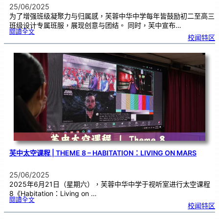
25/06/2025
为了增强班级凝聚力与归属感，芙蓉中华中学每年皆鼓励初二至高三
班级设计专属班服，展现创意与团结。 同时，芙中宣布…
:
閱讀全文
芙
校闻特区
中
班
服
日
正
式
启
动
凝
聚
力
从
“
衣
”
开
始
芙中太空课程 | THEME 8 – HABITATION：LIVING ON MARS
25/06/2025
2025年6月21日（星期六），芙蓉中华中学于视听室进行太空课程
8《Habitation：Living on …
:
閱讀全文
芙
校闻特区
中
太
空
课