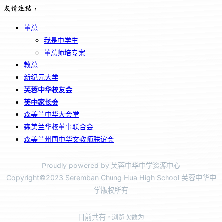
友情连结：
董总
我是中学生
董总师培专案
教总
新纪元大学
芙蓉中华校友会
芙中家长会
森美兰中华大会堂
森美兰华校董事联合会
森美兰州国中华文教师联谊会
Proudly powered by 芙蓉中华中学资源中心
Copyright©2023 Seremban Chung Hua High School 芙蓉中华中
学版权所有
目前共有
，浏览次数为