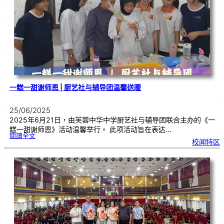
生
暨
侨
生
歌
唱
大
赛
|
开
放
报
名
一糕一甜谢师恩 | 厨艺社与辅导团温馨送暖
25/06/2025
2025年6月21日，由芙蓉中华中学厨艺社与辅导团联合主办的《一
糕一甜谢师恩》活动温馨举行。 此项活动旨在表达…
:
閱讀全文
一
校闻特区
糕
一
甜
谢
师
恩
|
厨
艺
社
与
辅
导
团
温
馨
送
暖