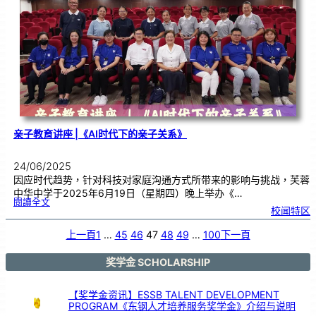
您
一
同
支
持
本
地
蔬
菜
亲子教育讲座 |《AI时代下的亲子关系》
24/06/2025
因应时代趋势，针对科技对家庭沟通方式所带来的影响与挑战，芙蓉
中华中学于2025年6月19日（星期四）晚上举办《…
:
閱讀全文
亲
校闻特区
子
教
育
讲
座
上一頁
1
…
45
46
47
48
49
…
100
下一頁
|
《
A
I
时
代
奖学金 SCHOLARSHIP
下
的
亲
子
关
系
【奖学金资讯】ESSB TALENT DEVELOPMENT
》
PROGRAM《东钢人才培养服务奖学金》介绍与说明