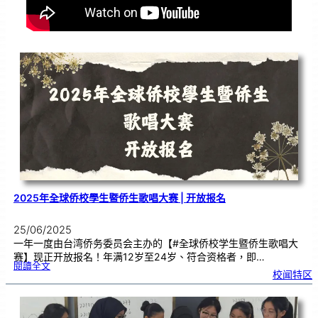
2025年全球侨校學生暨侨生歌唱大赛 | 开放报名
25/06/2025
一年一度由台湾侨务委员会主办的【#全球侨校学生暨侨生歌唱大
赛】现正开放报名！年满12岁至24岁、符合资格者，即…
:
閱讀全文
2
校闻特区
0
2
5
年
全
球
侨
校
學