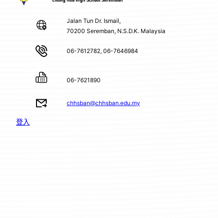
Jalan Tun Dr. Ismail,
70200 Seremban, N.S.D.K. Malaysia
06-7612782, 06-7646984
06-7621890
chhsban@chhsban.edu.my
登入