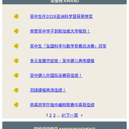
荣誉榜 AWARD
芙中生在2026亚洲科学营获荣誉奖
恭贺芙中学子到新加坡大学报到！
芙中生「全国科学与数学竞赛总决赛」冠军
多元发展齐绽放，芙中健儿再传捷报
芙中健儿在国际泳赛获佳绩！
羽球捷报再添佳绩！
恭喜同学在独中编程联赛中喜获佳绩
1
2
3
…
41
下一頁
»