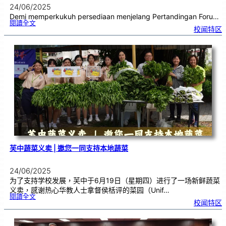
24/06/2025
Demi memperkukuh persediaan menjelang Pertandingan Foru…
:
閱讀全文
P
校闻特区
a
s
u
k
a
n
F
o
r
u
m
S
e
k
o
l
a
h
C
h
u
n
g
H
u
a
芙中蔬菜义卖 | 邀您一同支持本地蔬菜
24/06/2025
为了支持学校发展，芙中于6月19日（星期四）进行了一场新鲜蔬菜
义卖，感谢热心华教人士拿督侯栝评的菜园（Unif…
:
閱讀全文
芙
校闻特区
中
蔬
菜
义
卖
|
邀