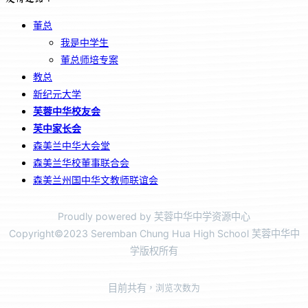
董总
我是中学生
董总师培专案
教总
新纪元大学
芙蓉中华校友会
芙中家长会
森美兰中华大会堂
森美兰华校董事联合会
森美兰州国中华文教师联谊会
Proudly powered by 芙蓉中华中学资源中心
Copyright©2023 Seremban Chung Hua High School 芙蓉中华中
学版权所有
目前共有
，浏览次数为