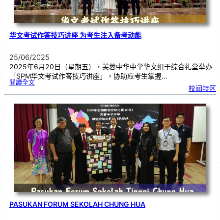
华文考试作答技巧讲座 为考生注入备考动能
25/06/2025
2025年6月20日（星期五），芙蓉中华中学华文组于综合礼堂举办
「SPM华文考试作答技巧讲座」，协助应考生掌握…
:
閱讀全文
华
校闻特区
文
考
试
作
答
技
巧
讲
座
为
考
生
注
入
备
考
动
能
PASUKAN FORUM SEKOLAH CHUNG HUA