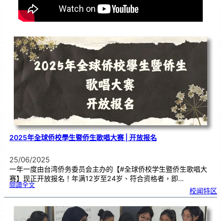
2025年全球侨校學生暨侨生歌唱大赛 | 开放报名
25/06/2025
一年一度由台湾侨务委员会主办的【#全球侨校学生暨侨生歌唱大
赛】现正开放报名！年满12岁至24岁、符合资格者，即…
:
閱讀全文
2
校闻特区
0
2
5
年
全
球
侨
校
學