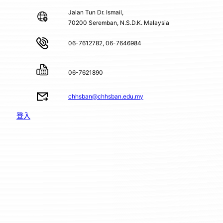
Jalan Tun Dr. Ismail,
70200 Seremban, N.S.D.K. Malaysia
06-7612782, 06-7646984
06-7621890
chhsban@chhsban.edu.my
登入