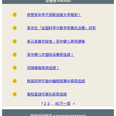
荣誉榜 AWARD
恭贺芙中学子到新加坡大学报到！
芙中生「全国科学与数学竞赛总决赛」冠军
多元发展齐绽放，芙中健儿再传捷报
芙中健儿在国际泳赛获佳绩！
羽球捷报再添佳绩！
恭喜同学在独中编程联赛中喜获佳绩
我校篮球代表队斩获佳绩
1
2
3
…
40
下一頁
»