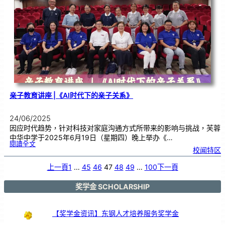
您
一
同
支
持
本
地
蔬
菜
亲子教育讲座 |《AI时代下的亲子关系》
24/06/2025
因应时代趋势，针对科技对家庭沟通方式所带来的影响与挑战，芙蓉
中华中学于2025年6月19日（星期四）晚上举办《…
:
閱讀全文
亲
校闻特区
子
教
育
讲
座
上一頁
1
…
45
46
47
48
49
…
100
下一頁
|
《
A
I
时
代
奖学金 SCHOLARSHIP
下
的
亲
子
关
系
》
【奖学金资讯】东钢人才培养服务奖学金