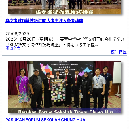
华文考试作答技巧讲座 为考生注入备考动能
25/06/2025
2025年6月20日（星期五），芙蓉中华中学华文组于综合礼堂举办
「SPM华文考试作答技巧讲座」，协助应考生掌握…
:
閱讀全文
华
校闻特区
文
考
试
作
答
技
巧
讲
座
为
考
生
注
入
备
考
动
能
PASUKAN FORUM SEKOLAH CHUNG HUA