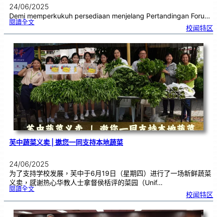
24/06/2025
Demi memperkukuh persediaan menjelang Pertandingan Foru…
:
閱讀全文
P
校闻特区
a
s
u
k
a
n
F
o
r
u
m
S
e
k
o
l
a
h
C
h
u
n
g
H
u
a
芙中蔬菜义卖 | 邀您一同支持本地蔬菜
24/06/2025
为了支持学校发展，芙中于6月19日（星期四）进行了一场新鲜蔬菜
义卖，感谢热心华教人士拿督侯栝评的菜园（Unif…
:
閱讀全文
芙
校闻特区
中
蔬
菜
义
卖
|
邀