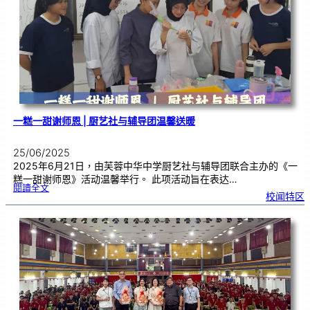
生
暨
侨
生
歌
唱
大
赛
|
开
放
报
名
一糕一甜谢师恩 | 厨艺社与辅导团温馨送暖
25/06/2025
2025年6月21日，由芙蓉中华中学厨艺社与辅导团联合主办的《一
糕一甜谢师恩》活动温馨举行。 此项活动旨在表达…
:
閱讀全文
一
校闻特区
糕
一
甜
谢
师
恩
|
厨
艺
社
与
辅
导
团
温
馨
送
暖