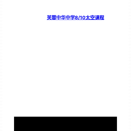
芙蓉中华中学8/10太空课程