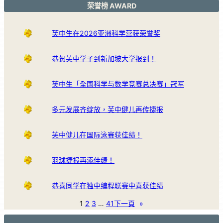
荣誉榜 AWARD
芙中生在2026亚洲科学营获荣誉奖
恭贺芙中学子到新加坡大学报到！
芙中生「全国科学与数学竞赛总决赛」冠军
多元发展齐绽放，芙中健儿再传捷报
芙中健儿在国际泳赛获佳绩！
羽球捷报再添佳绩！
恭喜同学在独中编程联赛中喜获佳绩
1
2
3
…
41
下一頁
»