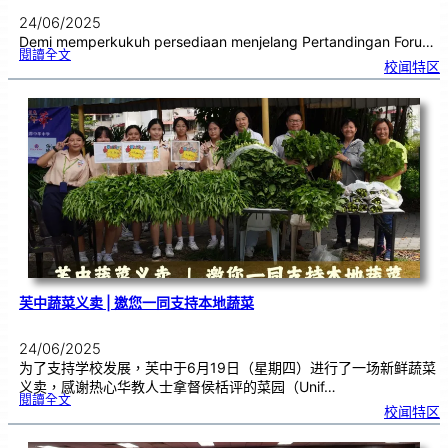
24/06/2025
Demi memperkukuh persediaan menjelang Pertandingan Foru…
:
閱讀全文
P
校闻特区
a
s
u
k
a
n
F
o
r
u
m
S
e
k
o
l
a
h
C
h
u
n
g
H
u
a
芙中蔬菜义卖 | 邀您一同支持本地蔬菜
24/06/2025
为了支持学校发展，芙中于6月19日（星期四）进行了一场新鲜蔬菜
义卖，感谢热心华教人士拿督侯栝评的菜园（Unif…
:
閱讀全文
芙
校闻特区
中
蔬
菜
义
卖
|