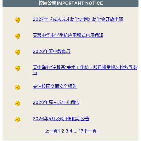
校园公告 IMPORTANT NOTICE
2027年《成人成才助学计划》助学金开放申请
芙蓉中华中学手机应用程式启用通知
2026年芙中教育展
芙中举办“没骨画”美术工作坊，即日接受报名盼各界参
与
关注校园交通安全通告
2026年高三成年礼通告
2026年5月及6月份假期公告
上一頁
1
2
3
4
…
17
下一頁