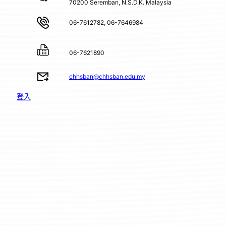
70200 Seremban, N.S.D.K. Malaysia
06-7612782, 06-7646984
06-7621890
chhsban@chhsban.edu.my
登入