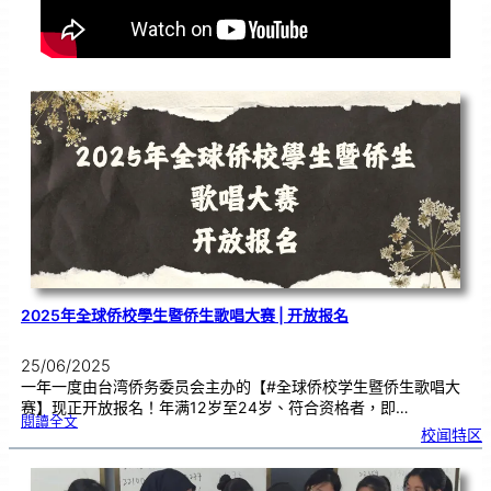
2025年全球侨校學生暨侨生歌唱大赛 | 开放报名
25/06/2025
一年一度由台湾侨务委员会主办的【#全球侨校学生暨侨生歌唱大
赛】现正开放报名！年满12岁至24岁、符合资格者，即…
:
閱讀全文
2
校闻特区
0
2
5
年
全
球
侨
校