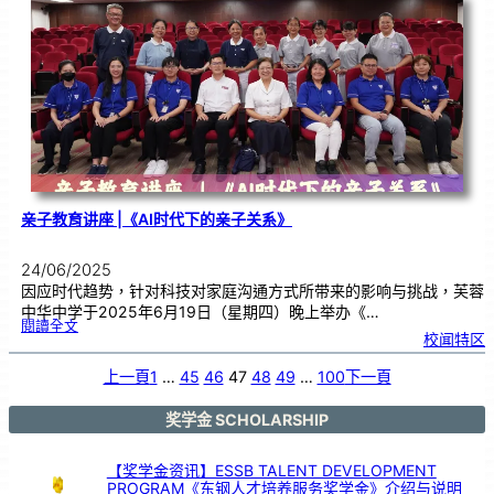
邀
您
一
同
支
持
本
地
蔬
菜
亲子教育讲座 |《AI时代下的亲子关系》
24/06/2025
因应时代趋势，针对科技对家庭沟通方式所带来的影响与挑战，芙蓉
中华中学于2025年6月19日（星期四）晚上举办《…
:
閱讀全文
亲
校闻特区
子
教
育
讲
座
上一頁
1
…
45
46
47
48
49
…
100
下一頁
|
《
A
I
时
代
奖学金 SCHOLARSHIP
下
的
亲
子
关
系
【奖学金资讯】ESSB TALENT DEVELOPMENT
》
PROGRAM《东钢人才培养服务奖学金》介绍与说明