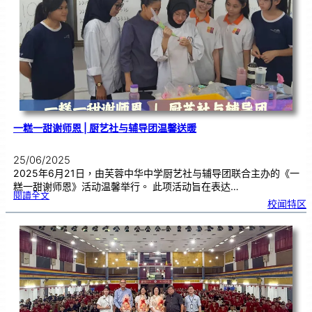
學
生
暨
侨
生
歌
唱
大
赛
|
开
放
报
名
一糕一甜谢师恩 | 厨艺社与辅导团温馨送暖
25/06/2025
2025年6月21日，由芙蓉中华中学厨艺社与辅导团联合主办的《一
糕一甜谢师恩》活动温馨举行。 此项活动旨在表达…
:
閱讀全文
一
校闻特区
糕
一
甜
谢
师
恩
|
厨
艺
社
与
辅
导
团
温
馨
送
暖