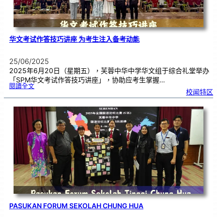
华文考试作答技巧讲座 为考生注入备考动能
25/06/2025
2025年6月20日（星期五），芙蓉中华中学华文组于综合礼堂举办
「SPM华文考试作答技巧讲座」，协助应考生掌握…
:
閱讀全文
华
校闻特区
文
考
试
作
答
技
巧
讲
座
为
考
生
注
入
备
考
动
能
PASUKAN FORUM SEKOLAH CHUNG HUA