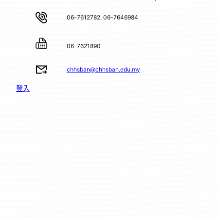
06-7612782, 06-7646984
06-7621890
chhsban@chhsban.edu.my
登入