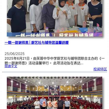
生
暨
侨
生
歌
唱
大
赛
|
开
放
报
名
一糕一甜谢师恩 | 厨艺社与辅导团温馨送暖
25/06/2025
2025年6月21日，由芙蓉中华中学厨艺社与辅导团联合主办的《一
糕一甜谢师恩》活动温馨举行。 此项活动旨在表达…
:
閱讀全文
一
校闻特区
糕
一
甜
谢
师
恩
|
厨
艺
社
与
辅
导
团
温
馨
送
暖