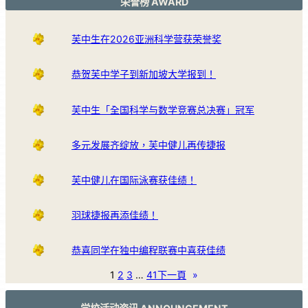
荣誉榜 AWARD
芙中生在2026亚洲科学营获荣誉奖
恭贺芙中学子到新加坡大学报到！
芙中生「全国科学与数学竞赛总决赛」冠军
多元发展齐绽放，芙中健儿再传捷报
芙中健儿在国际泳赛获佳绩！
羽球捷报再添佳绩！
恭喜同学在独中编程联赛中喜获佳绩
1
2
3
…
41
下一頁
»