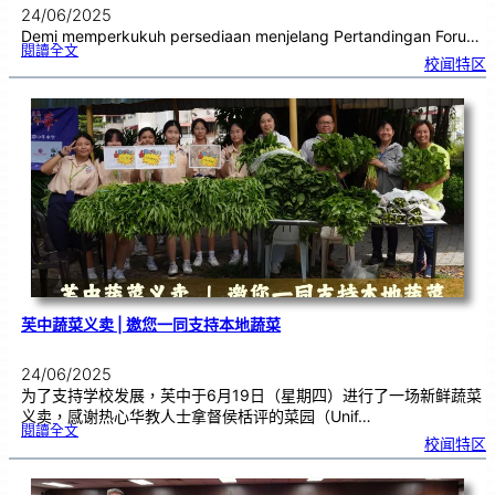
24/06/2025
Demi memperkukuh persediaan menjelang Pertandingan Foru…
:
閱讀全文
P
校闻特区
a
s
u
k
a
n
F
o
r
u
m
S
e
k
o
l
a
h
C
h
u
n
g
H
u
a
芙中蔬菜义卖 | 邀您一同支持本地蔬菜
24/06/2025
为了支持学校发展，芙中于6月19日（星期四）进行了一场新鲜蔬菜
义卖，感谢热心华教人士拿督侯栝评的菜园（Unif…
:
閱讀全文
芙
校闻特区
中
蔬
菜
义
卖
|
邀