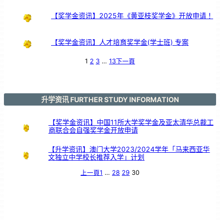
【奖学金资讯】2025年《黄亚枝奖学金》开放申请！
【奖学金资讯】人才培育奖学金(学士班) 专案
1
2
3
…
13
下一頁
升学资讯 FURTHER STUDY INFORMATION
【奖学金资讯】中国11所大学奖学金及亚太清华总裁工
商联合会自强奖学金开放申请
【升学资讯】澳门大学2023/2024学年「马来西亚华
文独立中学校长推荐入学」计划
上一頁
1
…
28
29
30