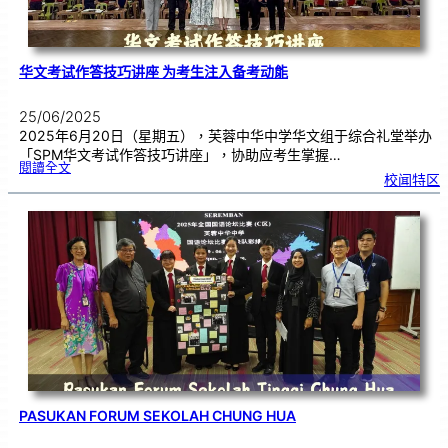
华文考试作答技巧讲座 为考生注入备考动能
25/06/2025
2025年6月20日（星期五），芙蓉中华中学华文组于综合礼堂举办
「SPM华文考试作答技巧讲座」，协助应考生掌握…
:
閱讀全文
华
校闻特区
文
考
试
作
答
技
巧
讲
座
为
考
生
注
入
备
考
动
能
PASUKAN FORUM SEKOLAH CHUNG HUA