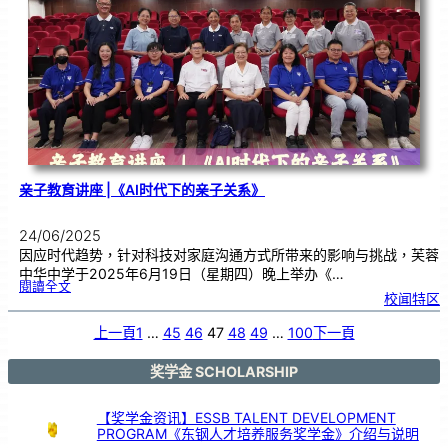
您
一
同
支
持
本
地
蔬
菜
亲子教育讲座 |《AI时代下的亲子关系》
24/06/2025
因应时代趋势，针对科技对家庭沟通方式所带来的影响与挑战，芙蓉
中华中学于2025年6月19日（星期四）晚上举办《…
:
閱讀全文
亲
校闻特区
子
教
育
讲
座
上一頁
1
…
45
46
47
48
49
…
100
下一頁
|
《
A
I
时
代
奖学金 SCHOLARSHIP
下
的
亲
子
关
系
【奖学金资讯】ESSB TALENT DEVELOPMENT
》
PROGRAM《东钢人才培养服务奖学金》介绍与说明