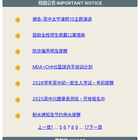
校园公告 IMPORTANT NOTICE
通告-芙中太空课程10主题演讲
鼓励全校师生佩戴口罩措施
防诈骗声明及提醒
MDA+CHHS篮球选手培训计划
2026学年芙中初一新生入学试－考前提醒
2025高中兴趣量表测验，开放报名中
制水通知及节约用水提醒
上一頁
1
…
5
6
7
8
9
…
17
下一頁