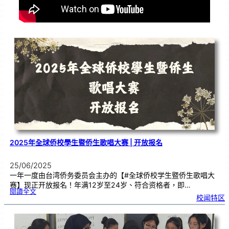
2025年全球侨校學生暨侨生歌唱大赛 | 开放报名
25/06/2025
一年一度由台湾侨务委员会主办的【#全球侨校学生暨侨生歌唱大
赛】现正开放报名！年满12岁至24岁、符合资格者，即…
:
閱讀全文
2
校闻特区
0
2
5
年
全
球
侨
校
學