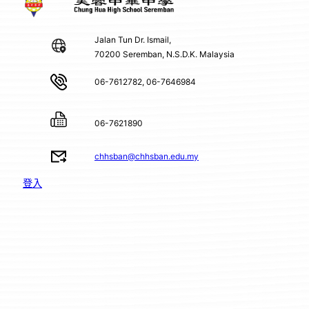
Jalan Tun Dr. Ismail,
70200 Seremban, N.S.D.K. Malaysia
06-7612782, 06-7646984
06-7621890
chhsban@chhsban.edu.my
登入