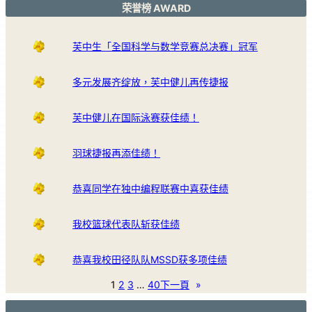
荣誉榜 AWARD
芙中生「全国科学与数学竞赛总决赛」冠军
多元发展齐绽放，芙中健儿再传捷报
芙中健儿在国际泳赛获佳绩！
羽球捷报再添佳绩！
恭喜同学在独中编程联赛中喜获佳绩
我校篮球代表队斩获佳绩
恭喜我校田径队队MSSD获多项佳绩
1
2
3
…
40
下一頁
»