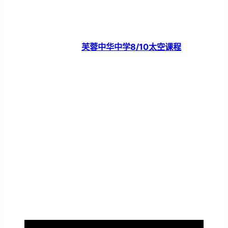
芙蓉中华中学8/10太空课程