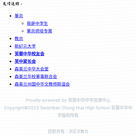
友情连结：
董总
我是中学生
董总师培专案
教总
新纪元大学
芙蓉中华校友会
芙中家长会
森美兰中华大会堂
森美兰华校董事联合会
森美兰州国中华文教师联谊会
Proudly powered by 芙蓉中华中学资源中心
Copyright©2023 Seremban Chung Hua High School 芙蓉中华中
学版权所有
目前共有
，浏览次数为