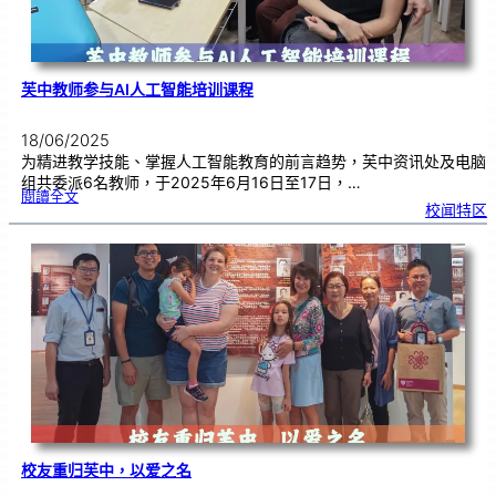
芙中教师参与AI人工智能培训课程
18/06/2025
为精进教学技能、掌握人工智能教育的前言趋势，芙中资讯处及电脑
组共委派6名教师，于2025年6月16日至17日，…
:
閱讀全文
芙
校闻特区
中
教
师
参
与
A
I
人
工
智
能
培
训
课
程
校友重归芙中，以爱之名