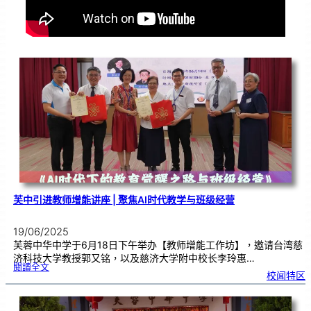
芙中引进教师增能讲座 | 聚焦AI时代教学与班级经营
19/06/2025
芙蓉中华中学于6月18日下午举办【教师增能工作坊】，邀请台湾慈
济科技大学教授郭又铭，以及慈济大学附中校长李玲惠…
:
閱讀全文
芙
校闻特区
中
引
进
教
师
增
能
讲