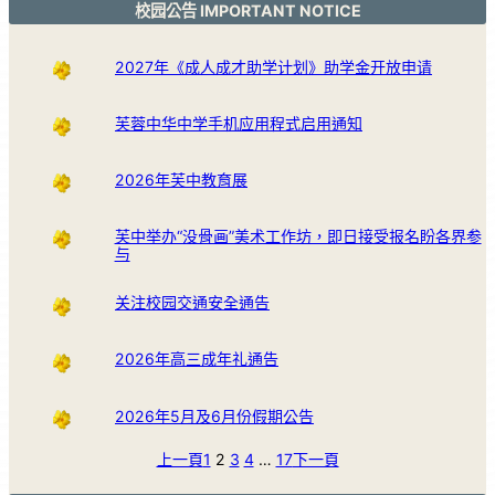
校园公告 IMPORTANT NOTICE
2027年《成人成才助学计划》助学金开放申请
芙蓉中华中学手机应用程式启用通知
2026年芙中教育展
芙中举办“没骨画”美术工作坊，即日接受报名盼各界参
与
关注校园交通安全通告
2026年高三成年礼通告
2026年5月及6月份假期公告
上一頁
1
2
3
4
…
17
下一頁