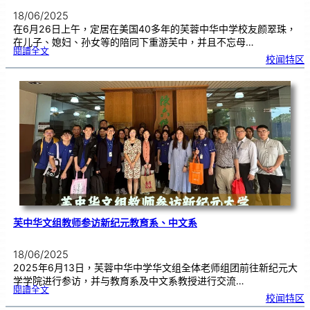
18/06/2025
在6月26日上午，定居在美国40多年的芙蓉中华中学校友颜翠珠，
在儿子、媳妇、孙女等的陪同下重游芙中，并且不忘母…
:
閱讀全文
校
校闻特区
友
重
归
芙
中
，
以
爱
之
名
芙中华文组教师参访新纪元教育系、中文系
18/06/2025
2025年6月13日，芙蓉中华中学华文组全体老师组团前往新纪元大
学学院进行参访，并与教育系及中文系教授进行交流…
:
閱讀全文
芙
校闻特区
中
华
文