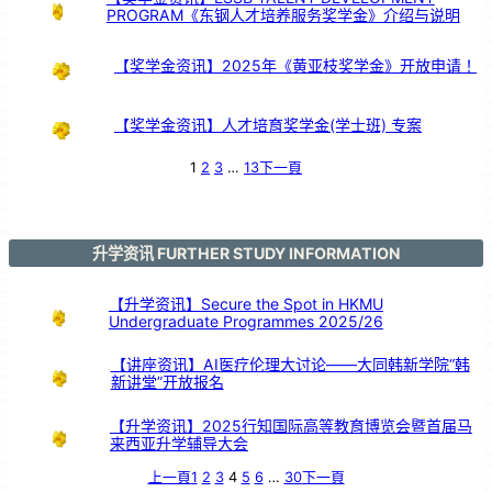
PROGRAM《东钢人才培养服务奖学金》介绍与说明
【奖学金资讯】2025年《黄亚枝奖学金》开放申请！
【奖学金资讯】人才培育奖学金(学士班) 专案
1
2
3
…
13
下一頁
升学资讯 FURTHER STUDY INFORMATION
【升学资讯】Secure the Spot in HKMU
Undergraduate Programmes 2025/26
【讲座资讯】AI医疗伦理大讨论——大同韩新学院“韩
新讲堂”开放报名
【升学资讯】2025行知国际高等教育博览会暨首届马
来西亚升学辅导大会
上一頁
1
2
3
4
5
6
…
30
下一頁