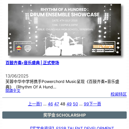
组
教
师
参
访
新
纪
元
教
育
系
、
中
文
系
百鼓齐奏•音乐盛典 | 正式登场
13/06/2025
芙蓉中华中学将携手Powerchord Music呈现《百鼓齐奏•音乐盛
典》（Rhythm Of A Hund…
:
閱讀全文
百
校闻特区
鼓
齐
奏
•
音
上一頁
1
…
46
47
48
49
50
…
99
下一頁
乐
盛
典
|
正
式
奖学金 SCHOLARSHIP
登
场
【奖学金资讯】ESSB TALENT DEVELOPMENT