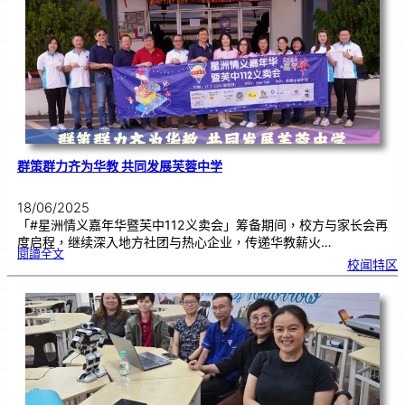
座
|
聚
焦
A
I
时
代
教
学
与
班
级
经
营
群策群力齐为华教 共同发展芙蓉中学
18/06/2025
「#星洲情义嘉年华暨芙中112义卖会」筹备期间，校方与家长会再
度启程，继续深入地方社团与热心企业，传递华教薪火…
:
閱讀全文
群
校闻特区
策
群
力
齐
为
华
教
共
同
发
展
芙
蓉
中
学