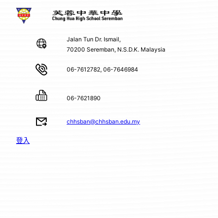
Jalan Tun Dr. Ismail,
70200 Seremban, N.S.D.K. Malaysia
06-7612782, 06-7646984
06-7621890
chhsban@chhsban.edu.my
登入