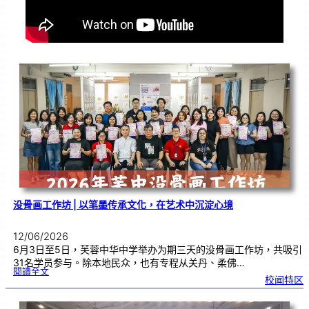
没骨画工作坊 | 以笔墨传承文化，在艺术中沉淀心境
12/06/2026
6月3日至5日，芙蓉中华中学举办为期三天的没骨画工作坊，共吸引
31名学员参与。除本地民众，也有专程从关丹、柔佛…
:
閱讀全文
没
校闻特区
骨
画
工
作
坊
|