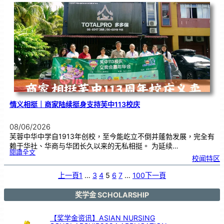
校
庆
义
卖
，
餐
饮
业
商
家
义
不
容
辞
情义相挺｜商家陆续挺身支持芙中113校庆
08/06/2026
芙蓉中华中学自1913年创校，至今能屹立不倒并蓬勃发展，完全有
赖于华社、华商与华团长久以来的无私相挺。 为延续…
:
閱讀全文
情
校闻特区
义
相
挺
｜
商
上一頁
1
…
3
4
5
6
7
…
100
下一頁
家
陆
续
挺
身
支
奖学金 SCHOLARSHIP
持
芙
中
1
1
3
【奖学金资讯】ASIAN NURSING
校
庆