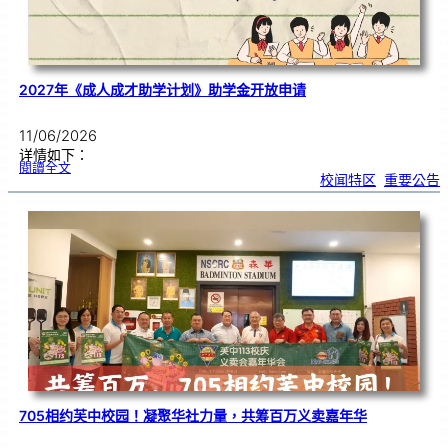
意
识
2027年《成人成才助学计划》助学金开放申请
11/06/2026
详情如下：
:
閱讀全文
2
校闻特区
, 
重要公告
0
2
7
年
《
成
人
成
才
助
学
计
划
》
助
学
金
开
放
申
请
705相约芙中校园！凝聚华社力量，共筹百万义卖嘉年华