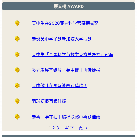
荣誉榜 AWARD
芙中生在2026亚洲科学营获荣誉奖
恭贺芙中学子到新加坡大学报到！
芙中生「全国科学与数学竞赛总决赛」冠军
多元发展齐绽放，芙中健儿再传捷报
芙中健儿在国际泳赛获佳绩！
羽球捷报再添佳绩！
恭喜同学在独中编程联赛中喜获佳绩
1
2
3
…
41
下一頁
»