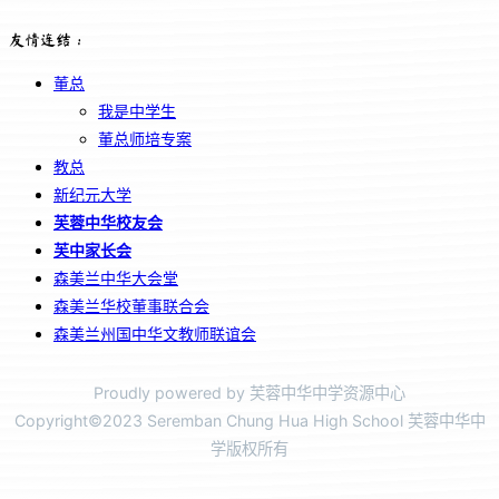
友情连结：
董总
我是中学生
董总师培专案
教总
新纪元大学
芙蓉中华校友会
芙中家长会
森美兰中华大会堂
森美兰华校董事联合会
森美兰州国中华文教师联谊会
Proudly powered by 芙蓉中华中学资源中心
Copyright©2023 Seremban Chung Hua High School 芙蓉中华中
学版权所有