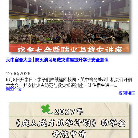
以
笔
墨
传
承
文
化
，
在
艺
术
中
沉
淀
心
境
芙中宿舍大会 | 防火演习与救灾讲座提升学子安全意识
12/06/2026
6月8日开学日，学子们陆续返回校园，芙中舍务处趁此机会召开宿
舍大会，并安排火灾防范与救灾知识讲座，让住宿生进一…
:
閱讀全文
芙
校闻特区
中
宿
舍
大
会
|
防
火
演
习
与
救
灾
讲
座
提
升
学
子
安
全