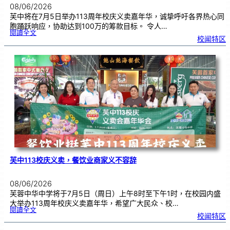
08/06/2026
芙中将在7月5日举办113周年校庆义卖嘉年华，诚挚呼吁各界热心同
胞踊跃响应，协助达到100万的筹款目标。 令人…
:
閱讀全文
7
校闻特区
0
5
相
约
芙
中
校
园
！
凝
聚
华
社
力
量
，
共
筹
百
万
义
卖
嘉
年
华
芙中113校庆义卖，餐饮业商家义不容辞
08/06/2026
芙蓉中华中学将于7月5日（周日）上午8时至下午1时，在校园内盛
大举办113周年校庆义卖嘉年华，希望广大民众、校…
:
閱讀全文
芙
校闻特区
中
1
1
3