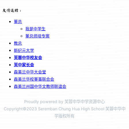
友情连结：
董总
我是中学生
董总师培专案
教总
新纪元大学
芙蓉中华校友会
芙中家长会
森美兰中华大会堂
森美兰华校董事联合会
森美兰州国中华文教师联谊会
Proudly powered by 芙蓉中华中学资源中心
Copyright©2023 Seremban Chung Hua High School 芙蓉中华中
学版权所有