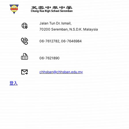
Jalan Tun Dr. Ismail,
70200 Seremban, N.S.D.K. Malaysia
06-7612782, 06-7646984
06-7621890
chhsban@chhsban.edu.my
登入