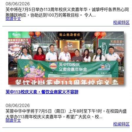
08/06/2026
芙中将在7月5日举办113周年校庆义卖嘉年华，诚挚呼吁各界热心同
胞踊跃响应，协助达到100万的筹款目标。 令人…
:
閱讀全文
7
校闻特区
0
5
相
约
芙
中
校
园
！
凝
聚
华
社
力
量
，
共
筹
百
万
义
卖
嘉
年
华
芙中113校庆义卖，餐饮业商家义不容辞
08/06/2026
芙蓉中华中学将于7月5日（周日）上午8时至下午1时，在校园内盛
大举办113周年校庆义卖嘉年华，希望广大民众、校…
:
閱讀全文
芙
校闻特区
中
1
1
3