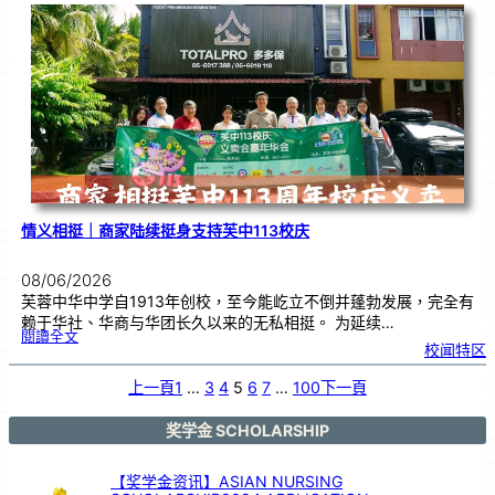
校
庆
义
卖
，
餐
饮
业
商
家
义
不
容
辞
情义相挺｜商家陆续挺身支持芙中113校庆
08/06/2026
芙蓉中华中学自1913年创校，至今能屹立不倒并蓬勃发展，完全有
赖于华社、华商与华团长久以来的无私相挺。 为延续…
:
閱讀全文
情
校闻特区
义
相
挺
｜
商
上一頁
1
…
3
4
5
6
7
…
100
下一頁
家
陆
续
挺
身
支
奖学金 SCHOLARSHIP
持
芙
中
1
1
3
【奖学金资讯】ASIAN NURSING
校
庆