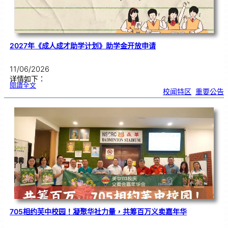
意
识
2027年《成人成才助学计划》助学金开放申请
11/06/2026
详情如下：
:
閱讀全文
2
校闻特区
, 
重要公告
0
2
7
年
《
成
人
成
才
助
学
计
划
》
助
学
金
开
放
申
请
705相约芙中校园！凝聚华社力量，共筹百万义卖嘉年华