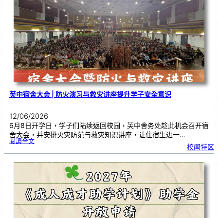
以
笔
墨
传
承
文
化
，
在
艺
术
中
沉
淀
心
境
芙中宿舍大会 | 防火演习与救灾讲座提升学子安全意识
12/06/2026
6月8日开学日，学子们陆续返回校园，芙中舍务处趁此机会召开宿
舍大会，并安排火灾防范与救灾知识讲座，让住宿生进一…
:
閱讀全文
芙
校闻特区
中
宿
舍
大
会
|
防
火
演
习
与
救
灾
讲
座
提
升
学
子
安
全