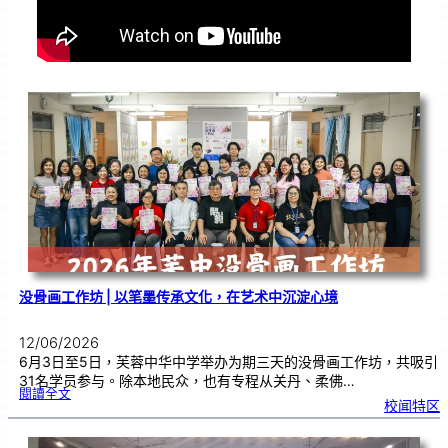
没骨画工作坊 | 以笔墨传承文化，在艺术中沉淀心境
12/06/2026
6月3日至5日，芙蓉中华中学举办为期三天的没骨画工作坊，共吸引
31名学员参与。除本地民众，也有专程从关丹、柔佛…
:
閱讀全文
没
校闻特区
骨
画
工
作
坊
|