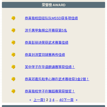
荣誉榜 AWARD
恭喜我校田径队队MSSD获多项佳绩
洪千惠甲象棋公开赛获第5名
恭喜彭丽诗荣获武术赛事佳绩
恭喜刘沛萱羽球赛再传佳绩
芙中学子在华语朗诵赛等获佳绩！
恭喜邓嘉乐和李心琳在武术赛收获3金2银！
恭喜我校学子在舞蹈赛荣获银奖！
«
上一頁
1
2
3
4
…
40
下一頁
»