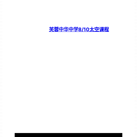
芙蓉中华中学8/10太空课程