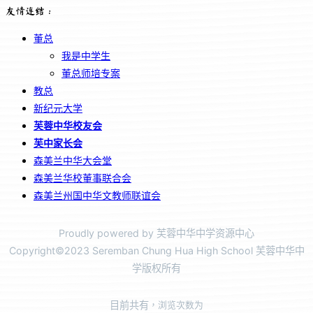
友情连结：
董总
我是中学生
董总师培专案
教总
新纪元大学
芙蓉中华校友会
芙中家长会
森美兰中华大会堂
森美兰华校董事联合会
森美兰州国中华文教师联谊会
Proudly powered by 芙蓉中华中学资源中心
Copyright©2023 Seremban Chung Hua High School 芙蓉中华中
学版权所有
目前共有
，浏览次数为