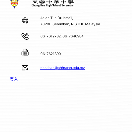
Jalan Tun Dr. Ismail,
70200 Seremban, N.S.D.K. Malaysia
06-7612782, 06-7646984
06-7621890
chhsban@chhsban.edu.my
登入