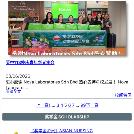
校
庆
嘉
年
华
义
卖
会
芙中113校庆嘉年华义卖会
08/06/2026
衷心感谢 Nova Laboratories Sdn Bhd 热心支持母校发展！ Nova
Laborator…
:
閱讀全文
芙
校闻特区
中
1
1
3
校
上一頁
1
…
3
4
5
6
7
…
99
下一頁
庆
嘉
年
华
义
卖
奖学金 SCHOLARSHIP
会
【奖学金资讯】ASIAN NURSING