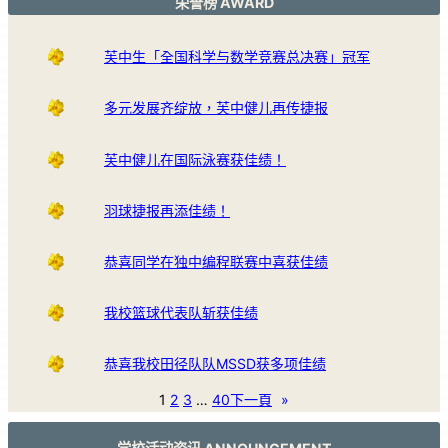
荣誉榜 AWARD
芙中生「全国科学与数学竞赛总决赛」冠军
多元发展齐绽放，芙中健儿再传捷报
芙中健儿在国际泳赛获佳绩！
羽球捷报再添佳绩！
恭喜同学在独中编程联赛中喜获佳绩
我校篮球代表队斩获佳绩
恭喜我校田径队队MSSD获多项佳绩
1
2
3
…
40
下一頁
»