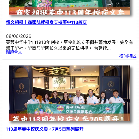
情义相挺｜商家陆续挺身支持芙中113校庆
08/06/2026
芙蓉中华中学自1913年创校，至今能屹立不倒并蓬勃发展，完全有
赖于华社、华商与华团长久以来的无私相挺。 为延续…
:
閱讀全文
情
校闻特区
义
相
挺
｜
商
家
陆
续
挺
身
支
持
芙
中
1
1
3
校
庆
113周年芙中校庆义卖，7月5日热列展开