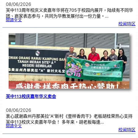
08/06/2026
芙中113周年校庆义卖嘉年华将在705于校园内展开，陆续有不同华
团、商家表态参与，共同为华教发展付出一份力量。…
:
閱讀全文
1
校闻特区
1
3
周
年
芙
中
校
庆
义
卖
，
7
月
5
日
热
列
展
开
芙中113校庆嘉年华义卖会
08/06/2026
衷心感谢森州丹那美拉“A”新村《壹样香肉干》老板胡桂荣热心支持
芙中113校庆义卖嘉年华会！ 多年来，胡老板每逢…
:
閱讀全文
芙
校闻特区
中
1
1
3