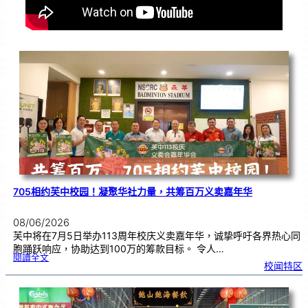
705相约芙中校园！凝聚华社力量，共筹百万义卖嘉年华
08/06/2026
芙中将在7月5日举办113周年校庆义卖嘉年华，诚挚呼吁各界热心同
胞踊跃响应，协助达到100万的筹款目标。 令人…
:
閱讀全文
7
校闻特区
0
5
相
约
芙
中
校
园
！