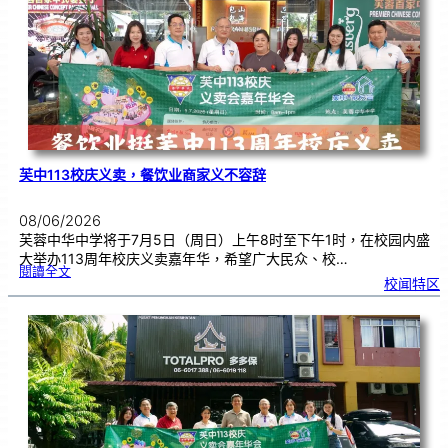
凝
聚
华
社
力
量
，
共
筹
百
万
义
卖
嘉
年
华
芙中113校庆义卖，餐饮业商家义不容辞
08/06/2026
芙蓉中华中学将于7月5日（周日）上午8时至下午1时，在校园内盛
大举办113周年校庆义卖嘉年华，希望广大民众、校…
:
閱讀全文
芙
校闻特区
中
1
1
3
校
庆
义
卖
，
餐
饮
业
商
家
义
不
容
辞