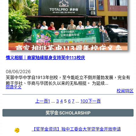
卖
，
餐
饮
业
商
家
义
不
容
辞
情义相挺｜商家陆续挺身支持芙中113校庆
08/06/2026
芙蓉中华中学自1913年创校，至今能屹立不倒并蓬勃发展，完全有
赖于华社、华商与华团长久以来的无私相挺。 为延续…
:
閱讀全文
情
校闻特区
义
相
挺
｜
商
上一頁
1
…
3
4
5
6
7
…
100
下一頁
家
陆
续
挺
身
支
奖学金 SCHOLARSHIP
持
芙
中
1
1
3
校
【奖学金资讯】独中工委会大学贷学金开放申请
庆