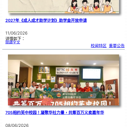
2027年《成人成才助学计划》助学金开放申请
11/06/2026
详情如下：
:
閱讀全文
2
校闻特区
, 
重要公告
0
2
7
年
《
成
人
成
才
助
学
计
划
》
助
学
金
开
放
申
请
705相约芙中校园！凝聚华社力量，共筹百万义卖嘉年华
08/06/2026