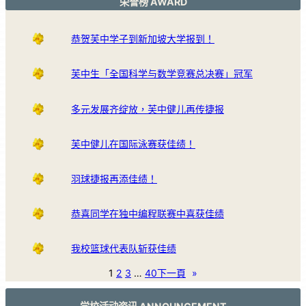
荣誉榜 AWARD
恭贺芙中学子到新加坡大学报到！
芙中生「全国科学与数学竞赛总决赛」冠军
多元发展齐绽放，芙中健儿再传捷报
芙中健儿在国际泳赛获佳绩！
羽球捷报再添佳绩！
恭喜同学在独中编程联赛中喜获佳绩
我校篮球代表队斩获佳绩
1
2
3
…
40
下一頁
»