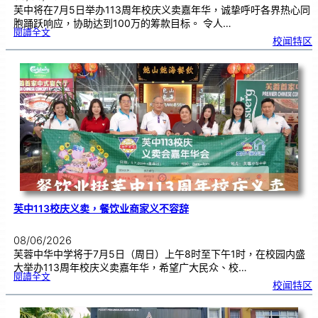
芙中将在7月5日举办113周年校庆义卖嘉年华，诚挚呼吁各界热心同
胞踊跃响应，协助达到100万的筹款目标。 令人…
:
閱讀全文
7
校闻特区
0
5
相
约
芙
中
校
园
！
凝
聚
华
社
力
量
，
共
筹
百
万
义
卖
嘉
年
华
芙中113校庆义卖，餐饮业商家义不容辞
08/06/2026
芙蓉中华中学将于7月5日（周日）上午8时至下午1时，在校园内盛
大举办113周年校庆义卖嘉年华，希望广大民众、校…
:
閱讀全文
芙
校闻特区
中
1
1
3
校
庆
义