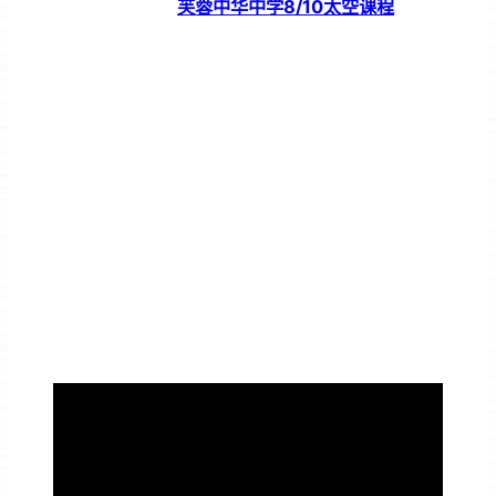
芙蓉中华中学8/10太空课程