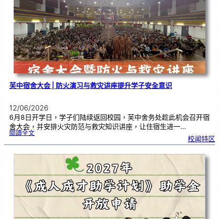
传
承
文
化
，
在
艺
术
中
沉
淀
心
境
芙中宿舍大会 | 防火演习与救灾讲座提升学子安全意识
12/06/2026
6月8日开学日，学子们陆续返回校园，芙中舍务处趁此机会召开宿
舍大会，并安排火灾防范与救灾知识讲座，让住宿生进一…
:
閱讀全文
芙
校闻特区
中
宿
舍
大
会
|
防
火
演
习
与
救
灾
讲
座
提
升
学
子
安
全
意
识