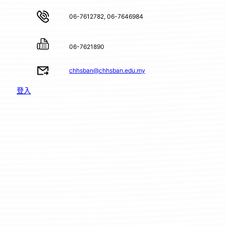
06-7612782, 06-7646984
06-7621890
chhsban@chhsban.edu.my
登入