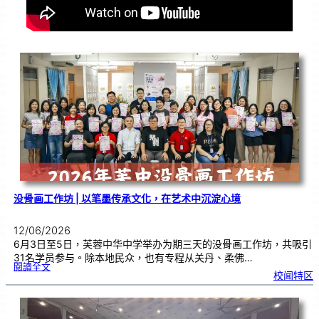
没骨画工作坊 | 以笔墨传承文化，在艺术中沉淀心境
12/06/2026
6月3日至5日，芙蓉中华中学举办为期三天的没骨画工作坊，共吸引
31名学员参与。除本地民众，也有专程从关丹、柔佛…
:
閱讀全文
没
校闻特区
骨
画
工
作
坊
|
以
笔
墨