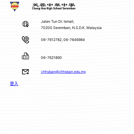
Jalan Tun Dr. Ismail,
70200 Seremban, N.S.D.K. Malaysia
06-7612782, 06-7646984
06-7621890
chhsban@chhsban.edu.my
登入