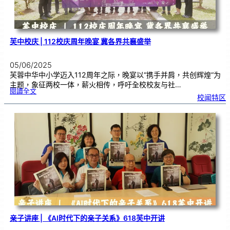
芙中校庆 | 112校庆周年晚宴 冀各界共襄盛举
05/06/2025
芙蓉中华中小学迈入112周年之际，晚宴以“携手并肩，共创辉煌“为
主题，象征两校一体，薪火相传，呼吁全校校友与社…
:
閱讀全文
芙
校闻特区
中
校
庆
|
1
1
2
校
庆
周
年
晚
宴
冀
各
界
共
襄
盛
举
亲子讲座 | 《AI时代下的亲子关系》618芙中开讲