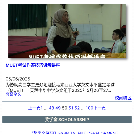
察
｜
芙
中
史
地
教
师
赴
日
新
独
中
取
经
MUET考试作答技巧讲解讲座
05/06/2025
为协助高三学生更好地迎接马来西亚大学英文水平鉴定考试
（MUET），芙蓉中华中学英文组于2025年5月26至27…
:
閱讀全文
M
校闻特区
U
E
T
考
试
上一頁
1
…
48
49
50
51
52
…
100
下一頁
作
答
技
巧
讲
解
奖学金 SCHOLARSHIP
讲
座
【奖学金资讯】ESSB TALENT DEVELOPMENT