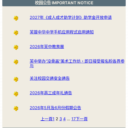
校园公告 IMPORTANT NOTICE
2027年《成人成才助学计划》助学金开放申请
芙蓉中华中学手机应用程式启用通知
2026年芙中教育展
芙中举办“没骨画”美术工作坊，即日接受报名盼各界参
与
关注校园交通安全通告
2026年高三成年礼通告
2026年5月及6月份假期公告
上一頁
1
2
3
4
…
17
下一頁