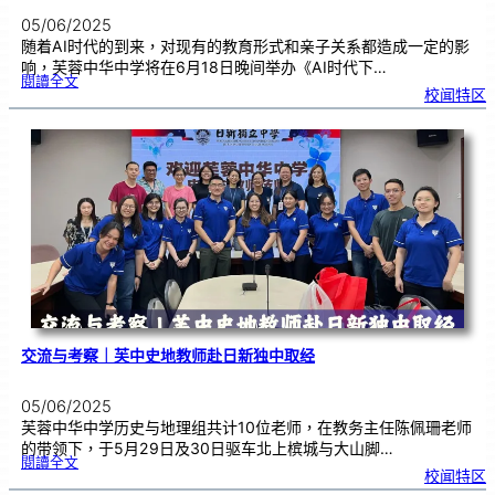
05/06/2025
随着AI时代的到来，对现有的教育形式和亲子关系都造成一定的影
响，芙蓉中华中学将在6月18日晚间举办《AI时代下…
:
閱讀全文
亲
校闻特区
子
讲
座
|
《
A
I
时
代
下
的
亲
子
关
系
》
6
1
8
芙
中
开
讲
交流与考察｜芙中史地教师赴日新独中取经
05/06/2025
芙蓉中华中学历史与地理组共计10位老师，在教务主任陈佩珊老师
的带领下，于5月29日及30日驱车北上槟城与大山脚…
:
閱讀全文
交
校闻特区
流
与
考