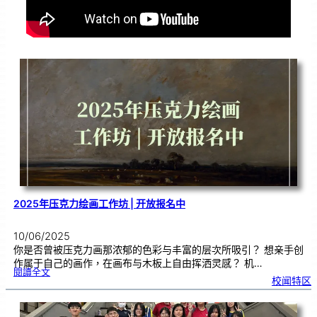
2025年压克力绘画工作坊 | 开放报名中
10/06/2025
你是否曾被压克力画那浓郁的色彩与丰富的层次所吸引？ 想亲手创
作属于自己的画作，在画布与木板上自由挥洒灵感？ 机…
:
閱讀全文
2
校闻特区
0
2
5
年
压
克
力
绘