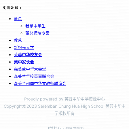
友情连结：
董总
我是中学生
董总师培专案
教总
新纪元大学
芙蓉中华校友会
芙中家长会
森美兰中华大会堂
森美兰华校董事联合会
森美兰州国中华文教师联谊会
Proudly powered by 芙蓉中华中学资源中心
Copyright©2023 Seremban Chung Hua High School 芙蓉中华中
学版权所有
目前共有
，浏览次数为