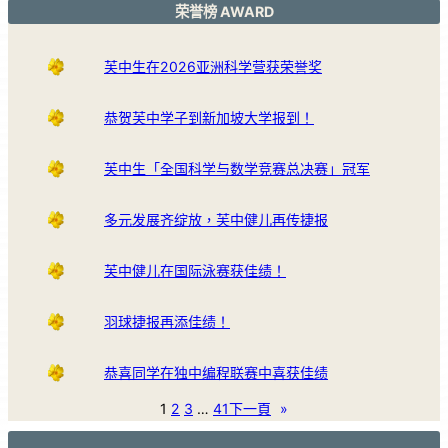
荣誉榜 AWARD
芙中生在2026亚洲科学营获荣誉奖
恭贺芙中学子到新加坡大学报到！
芙中生「全国科学与数学竞赛总决赛」冠军
多元发展齐绽放，芙中健儿再传捷报
芙中健儿在国际泳赛获佳绩！
羽球捷报再添佳绩！
恭喜同学在独中编程联赛中喜获佳绩
1
2
3
…
41
下一頁
»