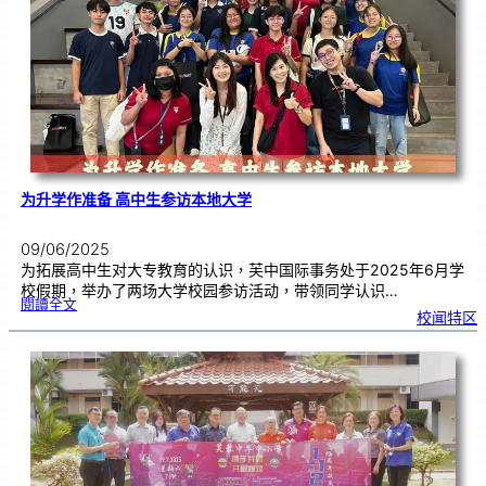
画
工
作
坊
|
开
放
报
名
中
为升学作准备 高中生参访本地大学
09/06/2025
为拓展高中生对大专教育的认识，芙中国际事务处于2025年6月学
校假期，举办了两场大学校园参访活动，带领同学认识…
:
閱讀全文
为
校闻特区
升
学
作
准
备
高
中
生
参
访
本
地
大
学