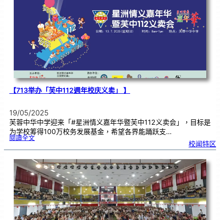
同
行
【713举办「芙中112週年校庆义卖」 】
19/05/2025
芙蓉中华中学迎来「#星洲情义嘉年华暨芙中112义卖会」，目标是
为学校筹得100万校务发展基金，希望各界能踊跃支…
:
閱讀全文
【
校闻特区
7
1
3
举
办
「
芙
中
1
1
2
週
年
校
庆
义
卖
」
】