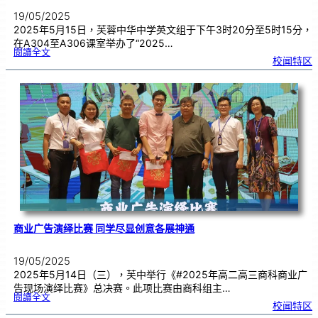
19/05/2025
2025年5月15日，芙蓉中华中学英文组于下午3时20分至5时15分，
在A304至A306课室举办了“2025…
:
閱讀全文
英
校闻特区
文
散
文
创
作
比
赛
促
进
写
作
的
热
情
商业广告演绎比赛 同学尽显创意各展神通
19/05/2025
2025年5月14日（三），芙中举行《#2025年高二高三商科商业广
告现场演绎比赛》总决赛。此项比赛由商科组主…
:
閱讀全文
商
校闻特区
业
广
告