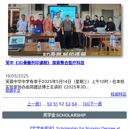
演
绎
比
赛
同
学
尽
显
创
意
各
展
神
通
芙中《3D骨骼列印课程》 探索整合医疗科技
19/05/2025
芙蓉中华中学有幸于2025年5月14日（星期三）上午10时，在本校
实验室协办由郑建达博士主讲的《2025年3D…
:
閱讀全文
芙
校闻特区
中
《
3
D
骨
上一頁
1
…
50
51
52
53
54
…
100
下一頁
骼
列
印
课
程
》
奖学金 SCHOLARSHIP
探
索
整
合
医
疗
【奖学金资讯】Scholarship for Nursing Degree at
科