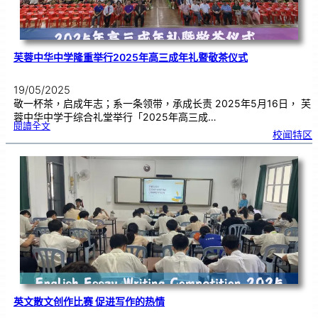
芙蓉中华中学隆重举行2025年高三成年礼暨敬茶仪式
19/05/2025
敬一杯茶，启成年志；系一条领带，承成长责 2025年5月16日， 芙
蓉中华中学于综合礼堂举行「2025年高三成…
:
閱讀全文
芙
校闻特区
蓉
中
华
中
学
隆
重
举
行
2
0
2
5
年
高
三
成
年
礼
暨
敬
茶
仪
式
英文散文创作比赛 促进写作的热情