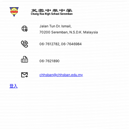
Jalan Tun Dr. Ismail,
70200 Seremban, N.S.D.K. Malaysia
06-7612782, 06-7646984
06-7621890
chhsban@chhsban.edu.my
登入