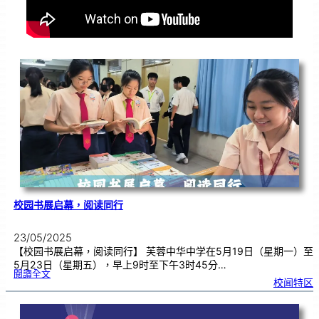
校园书展启幕，阅读同行
23/05/2025
【校园书展启幕，阅读同行】 芙蓉中华中学在5月19日（星期一）至
5月23日（星期五），早上9时至下午3时45分…
:
閱讀全文
校
校闻特区
园
书
展
启
幕
，
阅
读