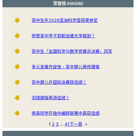
荣誉榜 AWARD
芙中生在2026亚洲科学营获荣誉奖
恭贺芙中学子到新加坡大学报到！
芙中生「全国科学与数学竞赛总决赛」冠军
多元发展齐绽放，芙中健儿再传捷报
芙中健儿在国际泳赛获佳绩！
羽球捷报再添佳绩！
恭喜同学在独中编程联赛中喜获佳绩
1
2
3
…
41
下一頁
»