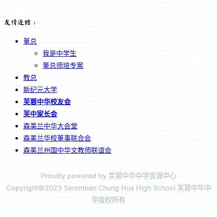
友情连结：
董总
我是中学生
董总师培专案
教总
新纪元大学
芙蓉中华校友会
芙中家长会
森美兰中华大会堂
森美兰华校董事联合会
森美兰州国中华文教师联谊会
Proudly powered by 芙蓉中华中学资源中心
Copyright©2023 Seremban Chung Hua High School 芙蓉中华中
学版权所有