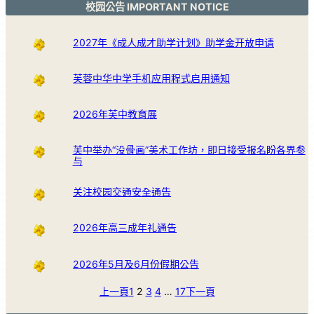
校园公告 IMPORTANT NOTICE
2027年《成人成才助学计划》助学金开放申请
芙蓉中华中学手机应用程式启用通知
2026年芙中教育展
芙中举办“没骨画”美术工作坊，即日接受报名盼各界参
与
关注校园交通安全通告
2026年高三成年礼通告
2026年5月及6月份假期公告
上一頁
1
2
3
4
…
17
下一頁