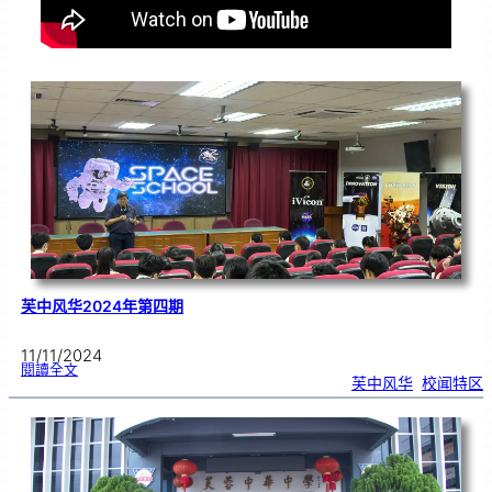
芙中风华2024年第四期
11/11/2024
:
閱讀全文
芙
芙中风华
, 
校闻特区
中
风
华
2
0
2
4
年
第
四
期