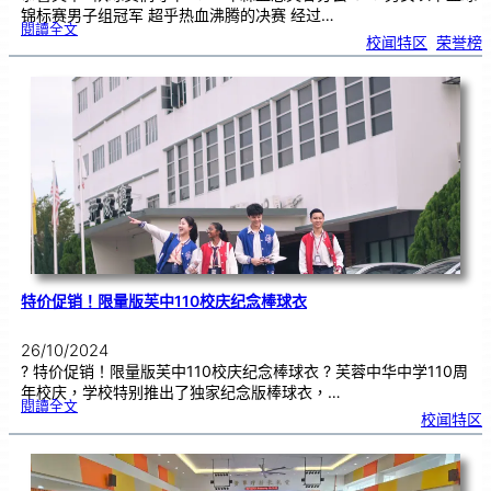
锦标赛男子组冠军 超乎热血沸腾的决赛 经过…
:
閱讀全文
恭
校闻特区
, 
荣誉榜
喜
芙
中
獲
2
0
2
4
森
篮
总
芙
蓉
分
会
U
1
6
以
下
男
子
组
冠
军
特价促销！限量版芙中110校庆纪念棒球衣
26/10/2024
? 特价促销！限量版芙中110校庆纪念棒球衣 ? 芙蓉中华中学110周
年校庆，学校特别推出了独家纪念版棒球衣，…
:
閱讀全文
特
校闻特区
价
促
销
！
限
量
版
芙
中
1