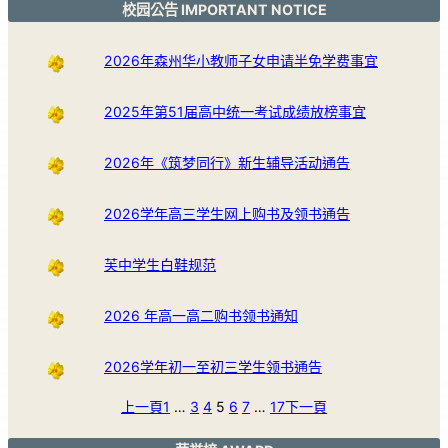
校园公告 IMPORTANT NOTICE
2026年森州华小教师子女申请半免学费事宜
2025年第51届高中统一考试成绩放榜事宜
2026年《筑梦同行》新生辅导活动通告
2026学年高三学生网上购书及领书通告
芙中学生白鞋规范
2026 年高一高二购书领书通知
2026学年初一至初三学生领书通告
上一頁
1
…
3
4
5
6
7
…
17
下一頁