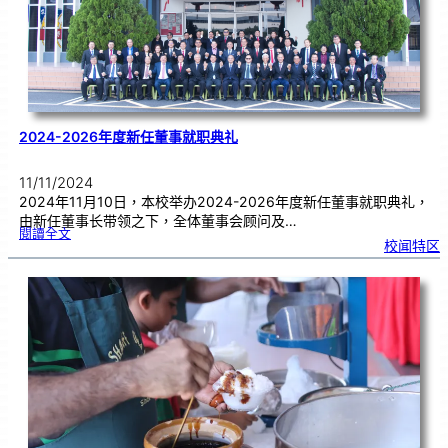
2024-2026年度新任董事就职典礼
11/11/2024
2024年11月10日，本校举办2024-2026年度新任董事就职典礼，
由新任董事长带领之下，全体董事会顾问及…
:
閱讀全文
2
校闻特区
0
2
4
-
2
0
2
6
年
度
新
任
董
事
就
职
典
礼