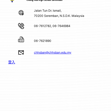
Jalan Tun Dr. Ismail,
70200 Seremban, N.S.D.K. Malaysia
06-7612782, 06-7646984
06-7621890
chhsban@chhsban.edu.my
登入