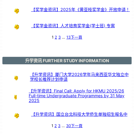
8
_
M
I
【奖学金资讯】2025年《黄亚枝奖学金》开放申请！
N
D
&
S
T
E
M
F
【奖学金资讯】人才培育奖学金(学士班) 专案
E
S
T
I
V
1
2
3
…
13
下一頁
A
L
2
0
2
4
升学资讯 FURTHER STUDY INFORMATION
【升学资讯】厦门大学2026学年马来西亚华文独立中
学校长推荐计划申请
【升学资讯】Final Call: Apply for HKMU 2025/26
Full-time Undergraduate Programmes by 31 May
2025
【升学资讯】国立台北科技大学侨生单独招生报名中
1
2
3
…
30
下一頁