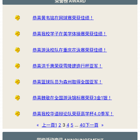
荣誉榜 AWARD
恭喜黄韦铭在网球赛荣获佳绩！
恭喜我校学子在美学体操赛荣获佳绩！
恭喜游泳校队在重庆花泳赛荣获佳绩！
恭喜洪千惠荣获雪隆建造行杯亚军！
恭喜篮球队员为森州取得全国亚军！
恭喜魏敬在全国游泳锦标赛荣获3金1银！
恭喜我校华语辩论队荣获高学杯4.0季军！
«
上一頁
1
2
3
4
5
…
40
下一頁
»