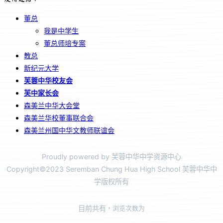
董总
我是中学生
董总师培专案
教总
新纪元大学
芙蓉中华校友会
芙中家长会
森美兰中华大会堂
森美兰华校董事联合会
森美兰州国中华文教师联谊会
Proudly powered by 芙蓉中华中学资源中心
Copyright©2023 Seremban Chung Hua High School 芙蓉中华中
学版权所有
目前共有
，浏览次数为