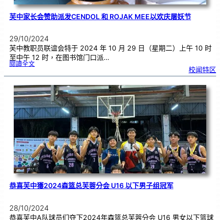
芙中家长会赞助派发CENDOL 和 ROJAK MEE以欢庆屠妖节
29/10/2024
芙中教职员联谊会特于 2024 年 10 月 29 日（星期二）上午 10 时
至中午 12 时，在图书馆门口派…
:
閱讀全文
芙
校闻特区
中
家
长
会
赞
助
派
发
C
e
n
d
o
l
和
R
o
j
a
k
M
e
e
以
欢
庆
屠
妖
节
恭喜芙中獲2024森篮总芙蓉分会 U16 以下男子组冠军
28/10/2024
恭喜芙中A队球员们夺下2024年森篮总芙蓉分会 U16 男女以下篮球