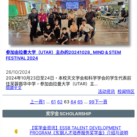
1
0
校
庆
纪
念
棒
球
衣
参加由拉曼大学（UTAR）主办的20241028_ MIND & STEM
FESTIVAL 2024
26/10/2024
2024年10月23日至24日，本校天文学会和科学学会的学生代表前
往芙蓉振华中学，参加由拉曼大学（UTAR）主…
:
閱讀全文
参
活动资讯
, 
校闻特区
加
由
拉
曼
大
上一頁
1
…
61
62
63
64
65
…
99
下一頁
学
（
U
T
A
R
奖学金 SCHOLARSHIP
）
主
办
的
2
0
【奖学金资讯】ESSB TALENT DEVELOPMENT
2
4
PROGRAM《东钢人才培养服务奖学金》介绍与说明
1
0
2