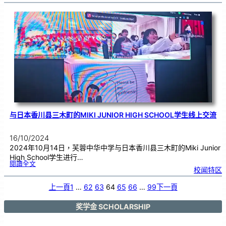
华
中
学
音
乐
学
会
与
圣
约
翰
救
伤
队
受
邀
参
与
天
宫
佛
堂
周
年
庆
暨
义
卖
会
爱
心
捐
与日本香川县三木町的MIKI JUNIOR HIGH SCHOOL学生线上交流
款
活
动
16/10/2024
2024年10月14日，芙蓉中华中学与日本香川县三木町的Miki Junior
High School学生进行…
:
閱讀全文
与
校闻特区
日
本
香
川
县
上一頁
1
…
62
63
64
65
66
…
99
下一頁
三
木
町
的
M
i
奖学金 SCHOLARSHIP
k
i
J
u
n