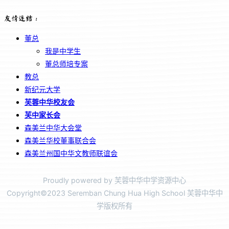
友情连结：
董总
我是中学生
董总师培专案
教总
新纪元大学
芙蓉中华校友会
芙中家长会
森美兰中华大会堂
森美兰华校董事联合会
森美兰州国中华文教师联谊会
Proudly powered by 芙蓉中华中学资源中心
Copyright©2023 Seremban Chung Hua High School 芙蓉中华中
学版权所有