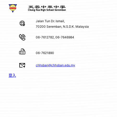
Jalan Tun Dr. Ismail,
70200 Seremban, N.S.D.K. Malaysia
06-7612782, 06-7646984
06-7621890
chhsban@chhsban.edu.my
登入