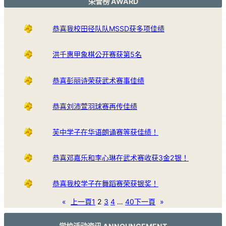
荣誉榜 AWARD
恭喜我校田径队队MSSD获多项佳绩
洪千惠甲象棋公开赛获第5名
恭喜彭丽诗荣获武术赛事佳绩
恭喜刘沛萱羽球赛再传佳绩
芙中学子在华语朗诵赛等获佳绩！
恭喜邓嘉乐和李心琳在武术赛收获3金2银！
恭喜我校学子在舞蹈赛荣获银奖！
«
上一頁
1
2
3
4
…
40
下一頁
»