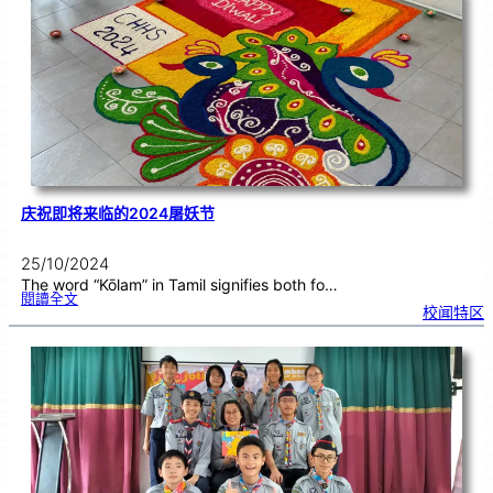
（
U
T
A
R
）
主
办
的
2
0
2
4
1
0
2
8
_
M
I
N
D
&
S
T
E
M
F
庆祝即将来临的2024屠妖节
E
S
T
I
V
A
25/10/2024
L
2
0
The word “Kōlam” in Tamil signifies both fo…
2
4
:
閱讀全文
庆
校闻特区
祝
即
将
来
临
的
2
0
2
4
屠
妖
节