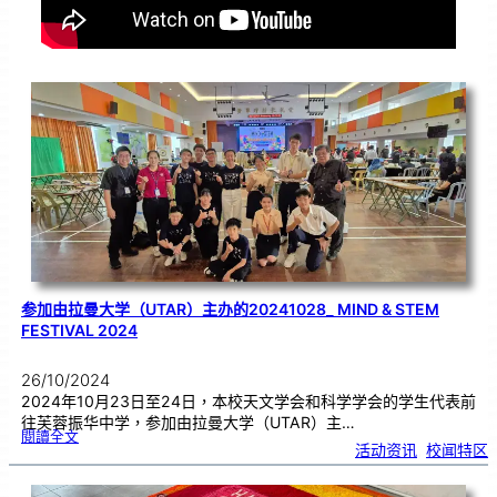
参加由拉曼大学（UTAR）主办的20241028_ MIND & STEM
FESTIVAL 2024
26/10/2024
2024年10月23日至24日，本校天文学会和科学学会的学生代表前
往芙蓉振华中学，参加由拉曼大学（UTAR）主…
:
閱讀全文
参
活动资讯
, 
校闻特区
加
由
拉
曼
大
学