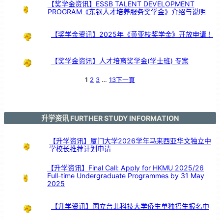
i
【奖学金资讯】ESSB TALENT DEVELOPMENT
o
r
PROGRAM《东钢人才培养服务奖学金》介绍与说明
H
i
g
h
S
c
h
【奖学金资讯】2025年《黄亚枝奖学金》开放申请！
o
o
l
学
生
线
上
交
【奖学金资讯】人才培育奖学金(学士班) 专案
流
1
2
3
…
13
下一頁
升学资讯 FURTHER STUDY INFORMATION
【升学资讯】厦门大学2026学年马来西亚华文独立中
学校长推荐计划申请
【升学资讯】Final Call: Apply for HKMU 2025/26
Full-time Undergraduate Programmes by 31 May
2025
【升学资讯】国立台北科技大学侨生单独招生报名中