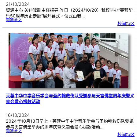
21/10/2024
资源中心 关迪隆副主任报导 昨日（2024/10/20）我校举办“芙蓉华
乐50周年历史走廊”展开幕式，仪式由我…
:
閱讀全文
“
校闻特区
芙
蓉
华
乐
5
0
周
年
历
史
走
廊
”
展
开
幕
式
芙蓉中华中学音乐学会与圣约翰救伤队受邀参与天宫佛堂周年庆暨义
卖会爱心捐款活动
16/10/2024
2024年10月13日早上，芙蓉中华中学音乐学会与圣约翰救伤队受邀
参与天宫佛堂举办的周年庆暨义卖会爱心捐款活动…
:
閱讀全文
芙
校闻特区
蓉
中