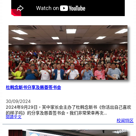
杜韩念新书分享及慈善签书会
30/09/2024
2024年9月29日，芙中家长会主办了杜韩念新书《你活出自己喜欢
的样子吗》的分享及慈善签书会。我们非常荣幸再次…
:
閱讀全文
杜
校闻特区
韩
念
新
书
分
享
及
慈