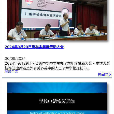
善
签
书
会
2024年9月29日举办本年度赞助大会
30/09/2024
2024年9月29日，芙蓉中华中学举办了本年度赞助大会。本次大会
旨在让出席者及外界关心芙中的人士了解学校现状与…
:
閱讀全文
2
校闻特区
0
2
4
年
9
月
2
9
日
举
办
本
年
度
赞
助
大
会