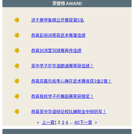
荣誉榜 AWARD
洪千惠甲象棋公开赛获第5名
恭喜彭丽诗荣获武术赛事佳绩
恭喜刘沛萱羽球赛再传佳绩
芙中学子在华语朗诵赛等获佳绩！
恭喜邓嘉乐和李心琳在武术赛收获3金2银！
恭喜我校学子在舞蹈赛荣获银奖！
恭喜芙中华语辩论校队蝉联全中辩冠军！
«
上一頁
1
2
3
4
…
40
下一頁
»