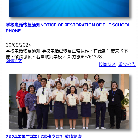
学校电话恢复通知NOTICE OF RESTORATION OF THE SCHOOL
PHONE
30/09/2024
学校电话恢复通知 学校电话已恢复正常运作。在此期间带来的不
便，敬请见谅。若需联系学校，请联络06-761278…
:
閱讀全文
学
校闻特区
, 
重要公告
校
电
话
恢
复
通
知
N
o
t
i
c
e
o
f
R
e
s
t
o
r
a
t
i
o
n
o
f
t
h
e
S
c
h
2024年第二学期《本班之星》成绩揭晓
o