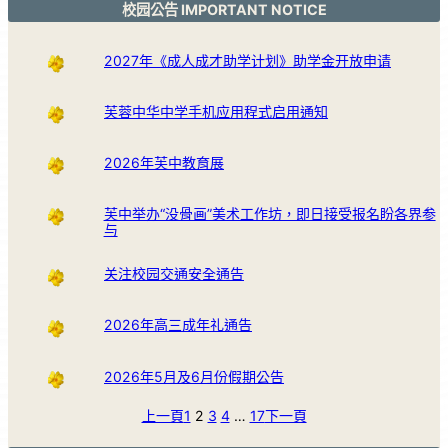
校园公告 IMPORTANT NOTICE
2027年《成人成才助学计划》助学金开放申请
芙蓉中华中学手机应用程式启用通知
2026年芙中教育展
芙中举办“没骨画”美术工作坊，即日接受报名盼各界参
与
关注校园交通安全通告
2026年高三成年礼通告
2026年5月及6月份假期公告
上一頁
1
2
3
4
…
17
下一頁