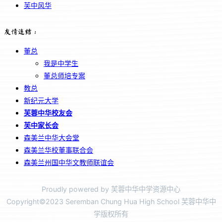
芙中风华
友情连结：
董总
我是中学生
董总师培专案
教总
新纪元大学
芙蓉中华校友会
芙中家长会
森美兰中华大会堂
森美兰华校董事联合会
森美兰州国中华文教师联谊会
Proudly powered by 芙蓉中华中学资源中心
Copyright©2023 Seremban Chung Hua High School 芙蓉中华中
学版权所有