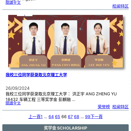
:
閱讀全文
V
校闻特区
K
I
D
S
T
R
E
N
D
C
O
-
F
O
U
N
D
E
R
的
D
r
.
E
r
i
c
A
n
g
洪
俊
得
博
我校三位同学获录取北京理工大学
士
正
面
思
考
的
26/09/2024
激
励
讲
我校三位同学获录取北京理工大学： 洪正宇 ANG ZHENG YU
座
会
18432 车辆工程 三等奖学金 彭麒融 …
:
閱讀全文
我
荣誉榜
, 
校闻特区
校
三
位
同
学
上一頁
1
…
64
65
66
67
68
…
99
下一頁
获
录
取
北
京
理
奖学金 SCHOLARSHIP
工