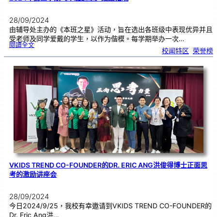
o
l
P
h
o
28/09/2024
n
e
由辅导处主办的《本班之星》活动，旨在选出各班级中表现优异并且
受老师及同学爱戴的学生，以作为偕模。每学期举办一次…
:
閱讀全文
2
校闻特区
, 
荣誉榜
0
2
4
年
第
二
学
期
《
本
班
之
星
》
成
绩
揭
晓
VKIDS TREND CO-FOUNDER的DR. ERIC ANG洪俊得博士正面思
考的激励讲座会
28/09/2024
今日2024/9/25，我校有幸邀请到VKIDS TREND CO-FOUNDER的
Dr. Eric Ang洪…