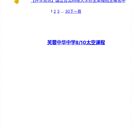
【升学资讯】国立台北科技大学侨生单独招生报名中
1
2
3
…
30
下一頁
芙蓉中华中学8/10太空课程