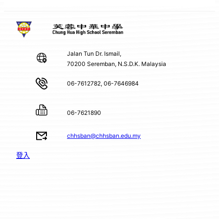
Jalan Tun Dr. Ismail,
70200 Seremban, N.S.D.K. Malaysia
06-7612782, 06-7646984
06-7621890
chhsban@chhsban.edu.my
登入