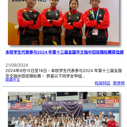
0
届
马
来
西
亚
中
学
生
《
戏
聚
奖
》
戏
剧
比
赛
获
奖
本校学生代表参与2024 年第十三届全国华文独中田径锦标赛获佳绩
21/09/2024
2024年9月15日至18日，本校学生代表参与2024 年第十三届全国
华文独中田径锦标赛。 恭喜以下同学女甲组…
:
閱讀全文
本
校闻特区
, 
荣誉榜
校
学
生
代
表
参
与
2
0
2
4
年
第
十
三
届
全
国
华
文
独
中
田