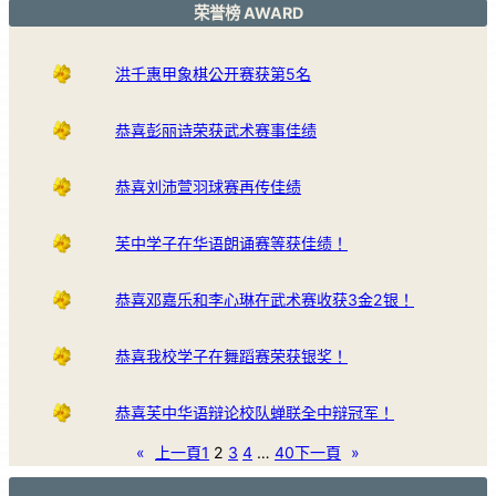
荣誉榜 AWARD
洪千惠甲象棋公开赛获第5名
恭喜彭丽诗荣获武术赛事佳绩
恭喜刘沛萱羽球赛再传佳绩
芙中学子在华语朗诵赛等获佳绩！
恭喜邓嘉乐和李心琳在武术赛收获3金2银！
恭喜我校学子在舞蹈赛荣获银奖！
恭喜芙中华语辩论校队蝉联全中辩冠军！
«
上一頁
1
2
3
4
…
40
下一頁
»