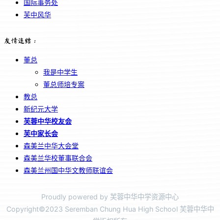
国际事务处
芙中风华
友情连结：
董总
我是中学生
董总师培专案
教总
新纪元大学
芙蓉中华校友会
芙中家长会
森美兰中华大会堂
森美兰华校董事联合会
森美兰州国中华文教师联谊会
Proudly powered by 芙蓉中华中学资源中心
Copyright©2023 Seremban Chung Hua High School 芙蓉中华中