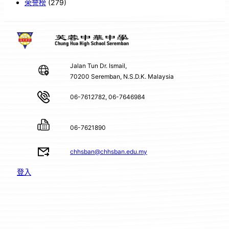
荣誉榜
(279)
Jalan Tun Dr. Ismail,
70200 Seremban, N.S.D.K. Malaysia
06-7612782, 06-7646984
06-7621890
chhsban@chhsban.edu.my
登入