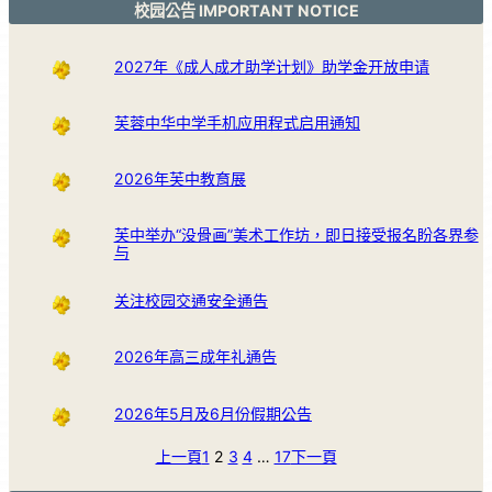
校园公告 IMPORTANT NOTICE
2027年《成人成才助学计划》助学金开放申请
芙蓉中华中学手机应用程式启用通知
2026年芙中教育展
芙中举办“没骨画”美术工作坊，即日接受报名盼各界参
与
关注校园交通安全通告
2026年高三成年礼通告
2026年5月及6月份假期公告
上一頁
1
2
3
4
…
17
下一頁