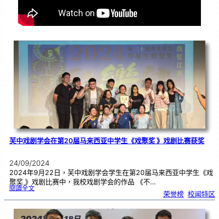
芙中戏剧学会在第20届马来西亚中学生《戏聚奖 》戏剧比赛获奖
24/09/2024
2024年9月22日，芙中戏剧学会学生在第20届马来西亚中学生《戏
聚奖 》戏剧比赛中，我校戏剧学会的作品 《不…
:
閱讀全文
芙
荣誉榜
, 
校闻特区
中
戏
剧
学
会
在
第
2