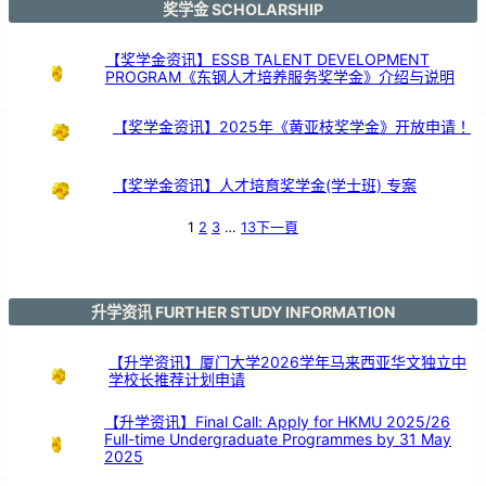
校
奖学金 SCHOLARSHIP
前
来
交
流
教
学
【奖学金资讯】ESSB TALENT DEVELOPMENT
经
验
PROGRAM《东钢人才培养服务奖学金》介绍与说明
【奖学金资讯】2025年《黄亚枝奖学金》开放申请！
【奖学金资讯】人才培育奖学金(学士班) 专案
1
2
3
…
13
下一頁
升学资讯 FURTHER STUDY INFORMATION
【升学资讯】厦门大学2026学年马来西亚华文独立中
学校长推荐计划申请
【升学资讯】Final Call: Apply for HKMU 2025/26
Full-time Undergraduate Programmes by 31 May
2025