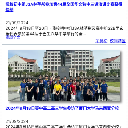
F
e
我校初中组J3A林芊彤参加第44届全国华文独中三语演讲比赛获得
s
t
i
佳绩
v
a
l
(
m
i
21/09/2024
w
F
E
2024年9月18日至20日，我校初中组J3A林芊彤及高中组S2B吴玄
S
T
)
乐代表参加第44届于巴生兴华中学举行的全…
2
:
0
閱讀全文
我
2
荣誉榜
, 
校闻特区
校
4
初
的
中
C
组
o
J
n
3
c
A
e
林
r
芊
t
彤
B
参
a
加
n
第
d
4
&
4
E
届
n
全
s
国
e
华
m
文
b
独
l
中
e
三
s
语
C
演
o
讲
m
比
p
赛
e
获
t
得
i
佳
t
绩
i
o
n
2024年9月18日芙中高二高三学生参访了厦门大学马来西亚分校
获
金
奖
21/09/2024
2024年9月18日芙中高二高三学生参访了厦门大学马来西亚分校，