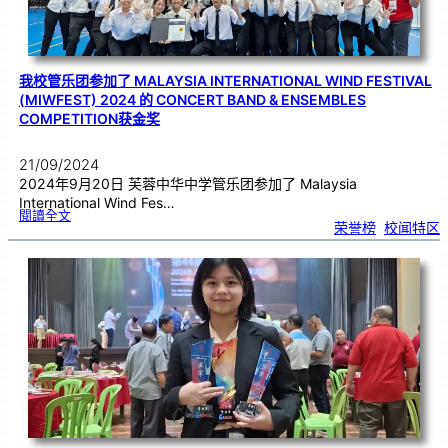
径
锦
标
赛
获
佳
绩
我校管乐团参加了 MALAYSIA INTERNATIONAL WIND FESTIVAL
(MIWFEST) 2024 的 CONCERT BAND & ENSEMBLES
COMPETITION获金奖
21/09/2024
2024年9月20日 芙蓉中华中学管乐团参加了 Malaysia
International Wind Fes…
:
閱讀全文
我
荣誉榜
, 
校闻特区
校
管
乐
团
参
加
了
M
a
l
a
y
s
i
a
I
n
t
e
r
n
a
t
i
o
n
a
l
W
i
n
d