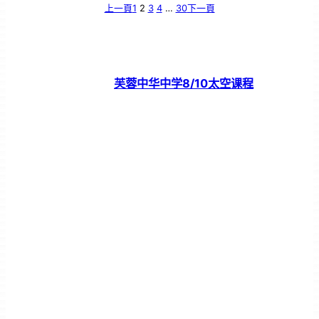
上一頁
1
2
3
4
…
30
下一頁
芙蓉中华中学8/10太空课程