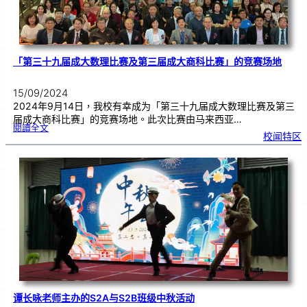
n
d
中
秋
活
动
表
演
「第三十九届成大数理比赛及第三届成大商科比赛」的竞赛场地
15/09/2024
2024年9月14日，我校有幸成为「第三十九届成大数理比赛及第三
届成大商科比赛」的竞赛场地。此次比赛由马来西亚…
:
閱讀全文
「
校闻特区
第
三
十
九
届
成
大
数
理
比
赛
及
第
三
届
成
大
商
科
比
赛
」
的
竞
赛
场
地
谭长咏老师主办的S2A与S2B班级中秋活动