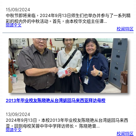
15/09/2024
中秋节即将来临，2024年9月13日师生们也举办并参与了一系列精
彩的校内外的中秋活动。首先，由本校华文组主任谭…
:
閱讀全文
谭
校闻特区
长
咏
老
师
主
办
的
S
2
A
与
S
2
B
班
级
中
秋
活
动
2013年毕业校友陈晓艳从台湾返回马来西亚拜访母校
13/09/2024
2024年9月13日，本校2013年毕业校友陈晓艳从台湾返回马来西
亚，回到母校芙蓉中华中学拜访师长。 陈晓艳曾…
:
閱讀全文
2
校闻特区
0
1