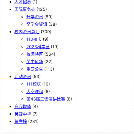
人才招募
(1)
国际事务处
(125)
升学资讯
(89)
奖学金资讯
(38)
校内资讯总汇
(709)
110校庆
(9)
2023科学营
(19)
校闻特区
(564)
芙中风华
(22)
重要公告
(113)
活动资讯
(53)
111校庆
(10)
太空课程
(8)
第43届三语演讲比赛
(8)
自我增值
(4)
芙蓉中华
(7)
荣誉榜
(281)