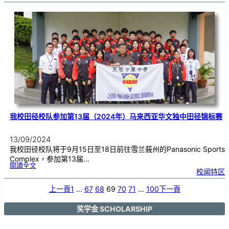
3
年
毕
业
校
友
陈
晓
艳
从
台
湾
返
回
马
来
西
亚
拜
访
母
校
我校田径校队参加第13届（2024年）马来西亚华文独中田径锦标赛
13/09/2024
我校田径校队将于9月15日至18日前往雪兰莪州的Panasonic Sports
Complex，参加第13届…
:
閱讀全文
我
校闻特区
校
田
径
校
队
上一頁
1
…
67
68
69
70
71
…
100
下一頁
参
加
第
1
3
届
奖学金 SCHOLARSHIP
（
2
0
2
4