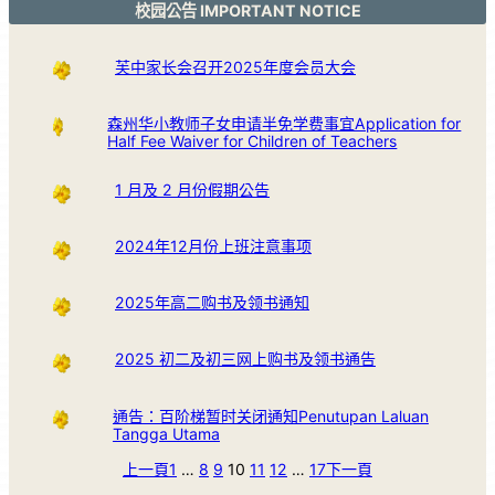
校园公告 IMPORTANT NOTICE
芙中家长会召开2025年度会员大会
森州华小教师子女申请半免学费事宜Application for
Half Fee Waiver for Children of Teachers
1 月及 2 月份假期公告
2024年12月份上班注意事项
2025年高二购书及领书通知
2025 初二及初三网上购书及领书通告
通告：百阶梯暂时关闭通知Penutupan Laluan
Tangga Utama
上一頁
1
…
8
9
10
11
12
…
17
下一頁