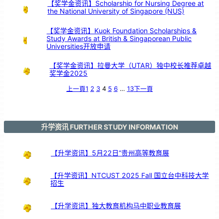
年
【奖学金资讯】Scholarship for Nursing Degree at
）
马
the National University of Singapore (NUS)
来
西
亚
华
文
独
【奖学金资讯】Kuok Foundation Scholarships &
中
田
Study Awards at British & Singaporean Public
径
锦
标
Universities开放申请
赛
【奖学金资讯】拉曼大学（UTAR）独中校长推荐卓越
奖学金2025
上一頁
1
2
3
4
5
6
…
13
下一頁
升学资讯 FURTHER STUDY INFORMATION
【升学资讯】5月22日“贵州高等教育展
【升学资讯】NTCUST 2025 Fall 国立台中科技大学
招生
【升学资讯】独大教育机构马中职业教育展