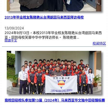
2013年毕业校友陈晓艳从台湾返回马来西亚拜访母校
13/09/2024
2024年9月13日，本校2013年毕业校友陈晓艳从台湾返回马来西
亚，回到母校芙蓉中华中学拜访师长。 陈晓艳曾…
:
閱讀全文
2
校闻特区
0
1
3
年
毕
业
校
友
陈
晓
艳
从
台
湾
返
回
马
来
西
亚
拜
访
母
校
我校田径校队参加第13届（2024年）马来西亚华文独中田径锦标赛