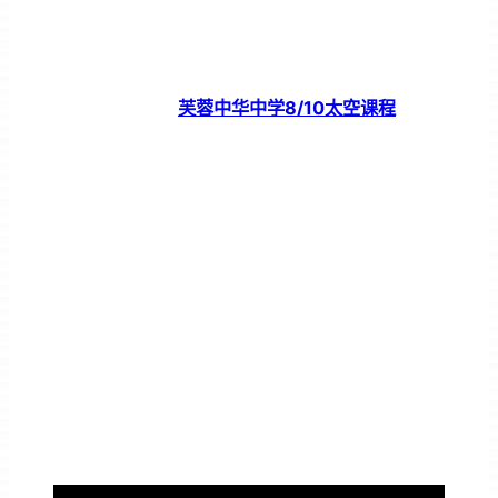
芙蓉中华中学8/10太空课程