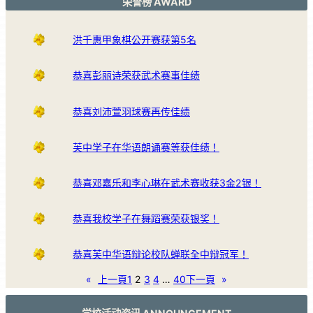
荣誉榜 AWARD
洪千惠甲象棋公开赛获第5名
恭喜彭丽诗荣获武术赛事佳绩
恭喜刘沛萱羽球赛再传佳绩
芙中学子在华语朗诵赛等获佳绩！
恭喜邓嘉乐和李心琳在武术赛收获3金2银！
恭喜我校学子在舞蹈赛荣获银奖！
恭喜芙中华语辩论校队蝉联全中辩冠军！
«
上一頁
1
2
3
4
…
40
下一頁
»