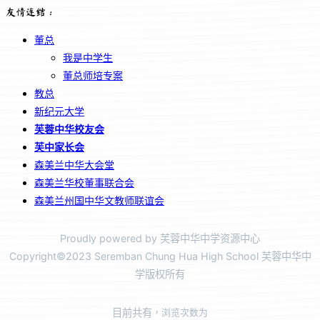
友情连结：
董总
我是中学生
董总师培专案
教总
新纪元大学
芙蓉中华校友会
芙中家长会
森美兰中华大会堂
森美兰华校董事联合会
森美兰州国中华文教师联谊会
Proudly powered by 芙蓉中华中学资源中心
Copyright©2023 Seremban Chung Hua High School 芙蓉中华中
学版权所有
目前共有
，浏览次数为