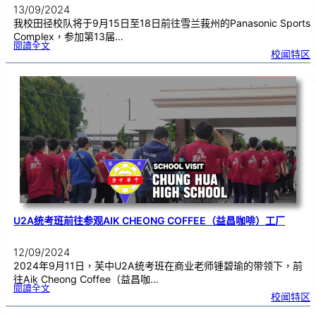
13/09/2024
我校田径校队将于9月15日至18日前往雪兰莪州的Panasonic Sports
Complex，参加第13届…
:
閱讀全文
我
校闻特区
校
田
径
校
队
参
加
第
1
3
届
（
2
0
2
4
年
）
马
来
西
亚
华
文
独
中
田
径
锦
标
赛
U2A统考班前往参观AIK CHEONG COFFEE（益昌咖啡）工厂
12/09/2024
2024年9月11日，芙中U2A统考班在商业老师锺碧瑜的带领下，前
往Aik Cheong Coffee（益昌咖…
:
閱讀全文
U
校闻特区
2
A
统
考