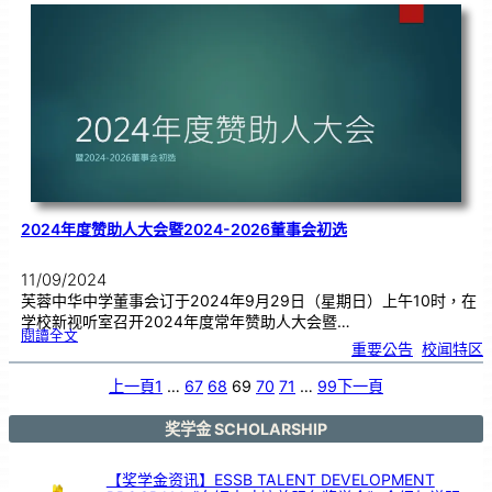
班
前
往
参
观
A
i
k
C
h
e
o
n
g
C
o
f
f
e
e
（
益
昌
咖
啡
）
工
厂
2024年度赞助人大会暨2024-2026董事会初选
11/09/2024
芙蓉中华中学董事会订于2024年9月29日（星期日）上午10时，在
学校新视听室召开2024年度常年赞助人大会暨…
:
閱讀全文
2
重要公告
, 
校闻特区
0
2
4
年
度
上一頁
1
…
67
68
69
70
71
…
99
下一頁
赞
助
人
大
会
暨
奖学金 SCHOLARSHIP
2
0
2
4
-
2
【奖学金资讯】ESSB TALENT DEVELOPMENT
0
2