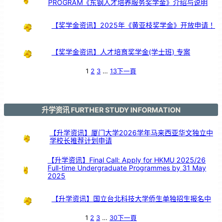
PROGRAM《东钢人才培养服务奖学金》介绍与说明
6
董
事
会
初
选
【奖学金资讯】2025年《黄亚枝奖学金》开放申请！
【奖学金资讯】人才培育奖学金(学士班) 专案
1
2
3
…
13
下一頁
升学资讯 FURTHER STUDY INFORMATION
【升学资讯】厦门大学2026学年马来西亚华文独立中
学校长推荐计划申请
【升学资讯】Final Call: Apply for HKMU 2025/26
Full-time Undergraduate Programmes by 31 May
2025
【升学资讯】国立台北科技大学侨生单独招生报名中
1
2
3
…
30
下一頁