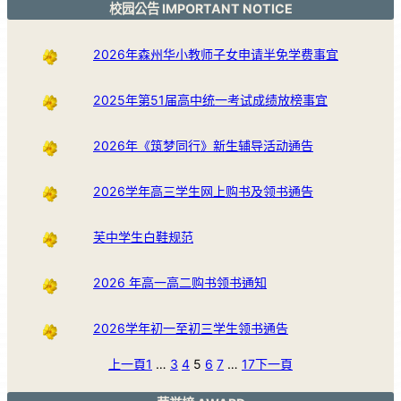
校园公告 IMPORTANT NOTICE
2026年森州华小教师子女申请半免学费事宜
2025年第51届高中统一考试成绩放榜事宜
2026年《筑梦同行》新生辅导活动通告
2026学年高三学生网上购书及领书通告
芙中学生白鞋规范
2026 年高一高二购书领书通知
2026学年初一至初三学生领书通告
上一頁
1
…
3
4
5
6
7
…
17
下一頁