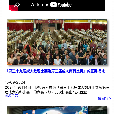
「第三十九届成大数理比赛及第三届成大商科比赛」的竞赛场地
15/09/2024
2024年9月14日，我校有幸成为「第三十九届成大数理比赛及第三
届成大商科比赛」的竞赛场地。此次比赛由马来西亚…
:
閱讀全文
「
校闻特区
第
三
十
九
届
成
大
数
理