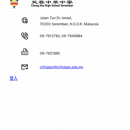
Jalan Tun Dr. Ismail,
70200 Seremban, N.S.D.K. Malaysia
06-7612782, 06-7646984
06-7621890
chhsban@chhsban.edu.my
登入