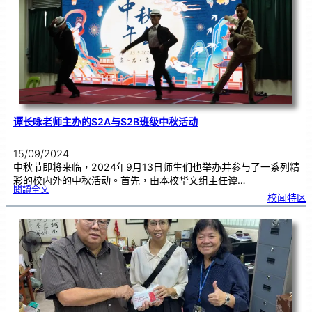
比
赛
及
第
三
届
成
大
商
科
比
赛
」
的
竞
赛
场
地
谭长咏老师主办的S2A与S2B班级中秋活动
15/09/2024
中秋节即将来临，2024年9月13日师生们也举办并参与了一系列精
彩的校内外的中秋活动。首先，由本校华文组主任谭…
:
閱讀全文
谭
校闻特区
长
咏
老
师
主
办
的
S
2
A
与
S
2
B
班
级
中
秋
活
动