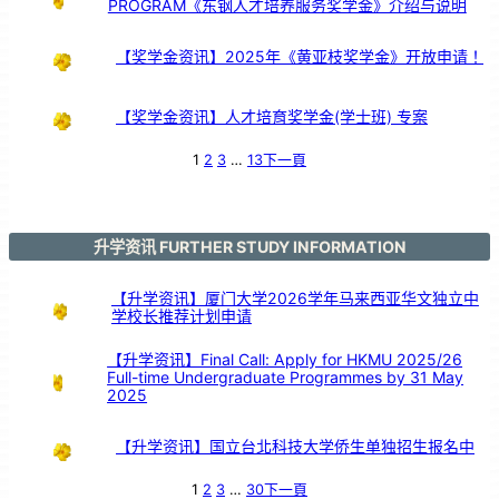
PROGRAM《东钢人才培养服务奖学金》介绍与说明
来
西
亚
华
文
独
中
【奖学金资讯】2025年《黄亚枝奖学金》开放申请！
田
径
锦
标
赛
【奖学金资讯】人才培育奖学金(学士班) 专案
1
2
3
…
13
下一頁
升学资讯 FURTHER STUDY INFORMATION
【升学资讯】厦门大学2026学年马来西亚华文独立中
学校长推荐计划申请
【升学资讯】Final Call: Apply for HKMU 2025/26
Full-time Undergraduate Programmes by 31 May
2025
【升学资讯】国立台北科技大学侨生单独招生报名中
1
2
3
…
30
下一頁