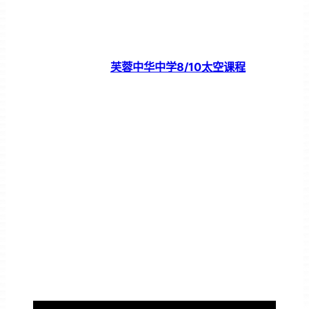
芙蓉中华中学8/10太空课程