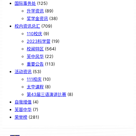
国际事务处
(125)
升学资讯
(89)
奖学金资讯
(38)
校内资讯总汇
(709)
110校庆
(9)
2023科学营
(19)
校闻特区
(564)
芙中风华
(22)
重要公告
(113)
活动资讯
(53)
111校庆
(10)
太空课程
(8)
第43届三语演讲比赛
(8)
自我增值
(4)
芙蓉中华
(7)
荣誉榜
(281)