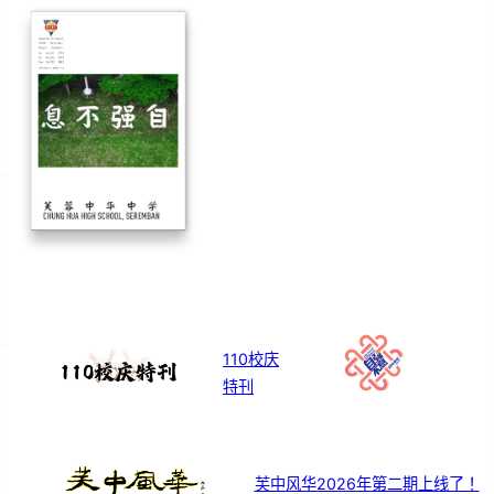
110校庆
特刊
芙中风华2026年第二期上线了！