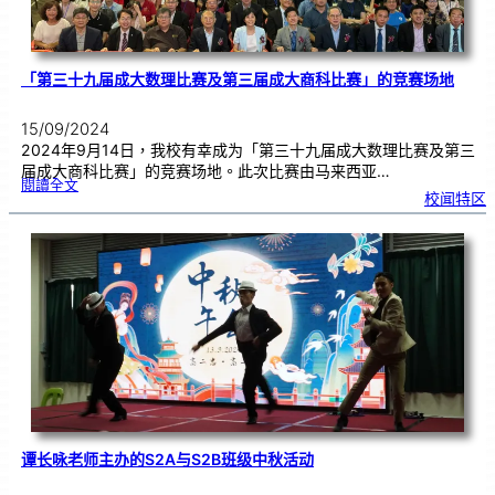
秋
活
动
表
演
「第三十九届成大数理比赛及第三届成大商科比赛」的竞赛场地
15/09/2024
2024年9月14日，我校有幸成为「第三十九届成大数理比赛及第三
届成大商科比赛」的竞赛场地。此次比赛由马来西亚…
:
閱讀全文
「
校闻特区
第
三
十
九
届
成
大
数
理
比
赛
及
第
三
届
成
大
商
科
比
赛
」
的
竞
赛
场
地
谭长咏老师主办的S2A与S2B班级中秋活动