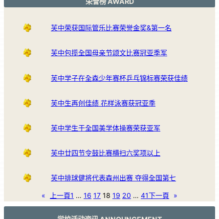
荣誉榜 AWARD
芙中荣获国际管乐比赛荣誉金奖&第一名
芙中包揽全国母亲节颂文比赛冠亚季军
芙中学子在全森少年赛杯乒乓锦标赛荣获佳绩
芙中生再创佳绩 花样泳赛获冠亚季
芙中学生于全国美学体操赛荣获亚军
芙中廿四节令鼓比赛横扫六奖项以上
芙中排球健将代表森州出赛 夺得全国第七
«
上一頁
1
…
16
17
18
19
20
…
41
下一頁
»