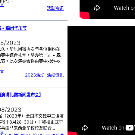
创作社…
:
文
《
活动资讯
依
大
文
集
3
：
之
间
》
征
 • 森州华乐节
稿
启
事
08/2023
已久，华乐团将再次与各位相约在
芙中综合礼堂，举办第一届 • 森
乐节。此次演奏会将由芙中x波中x
:
文
第
2023活动
, 
活动资讯
一
届
•
森
州
华
乐
节
语演讲比赛新闻发布会】
08/2023
届（2023年）全国华文独中三语演
将于8月28-30日，于我校正式举
赛事由马来西亚华校校友联合…
:
文
【