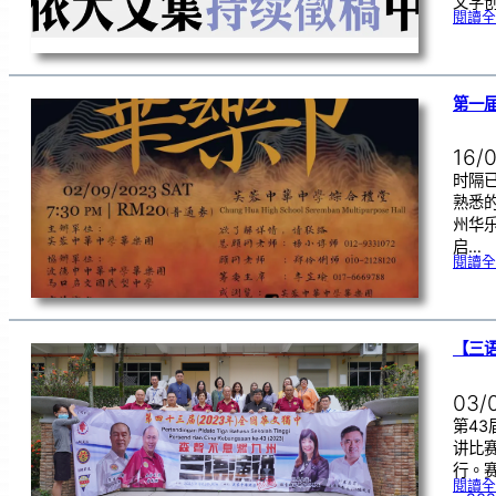
文学
閱讀全
第一届
16/
时隔
熟悉的
州华
启…
閱讀全
【三
03/
第43
讲比赛
行。
閱讀全