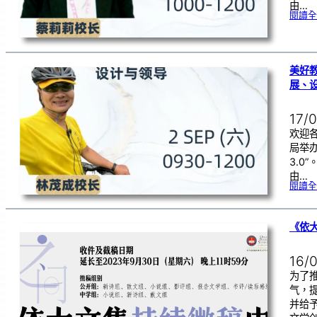
由…
閱讀全
美好
展、
17/
欢迎
局举办
3.0
由…
閱讀全
《依大
16/
为了
气，
并给