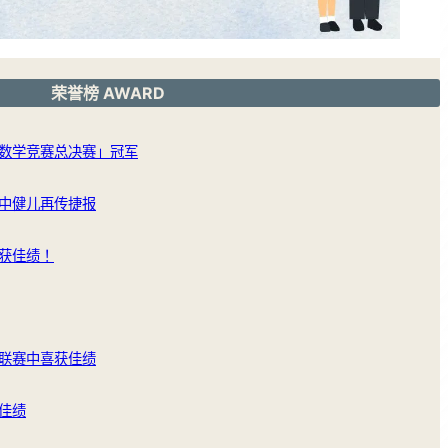
荣誉榜 AWARD
数学竞赛总决赛」冠军
中健儿再传捷报
获佳绩！
联赛中喜获佳绩
佳绩