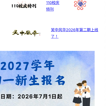
110校庆
特刊
芙中风华2026年第二期上线
了！