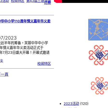
23活动
, 
校闻特区
, 
第43届三语演讲
三
比赛
语
演
讲
比
赛
新
闻
发
布
会
】
中华中小学110周年情义嘉年华义卖
07/2023
长达半年的筹备，芙蓉中华中小学
周年情义嘉年华义卖活动正式于
3年7月23日盛大开幕！开幕式邀请
:
文
芙
校闻特区
蓉
中
华
中
小
学
下一頁
1
1
0
周
年
情
义
嘉
年
华
义
卖
活
动
2023活动
(120)