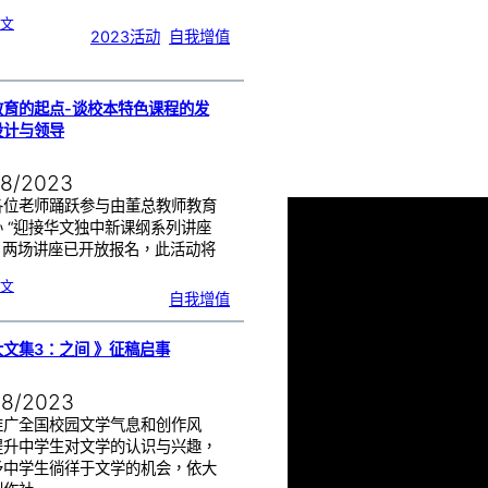
:
文
“
2023活动
, 
自我增值
学
生
学
习
历
程
记
录
”
之
教育的起点-谈校本特色课程的发
理
念
设计与领导
与
实
施
08/2023
各位老师踊跃参与由董总教师教育
 “迎接华文独中新课纲系列讲座
”。两场讲座已开放报名，此活动将
:
文
美
自我增值
好
教
育
的
起
点
-
文集3：之间 》征稿启事
谈
校
本
特
色
课
08/2023
程
的
发
展
推广全国校园文学气息和创作风
、
设
计
提升中学生对文学的认识与兴趣，
与
领
予中学生徜徉于文学的机会，依大
导