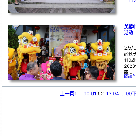
20
芙蓉
活动
25/
经过
110
202
森…
閱讀全
上一頁
1
…
90
91
92
93
94
…
99