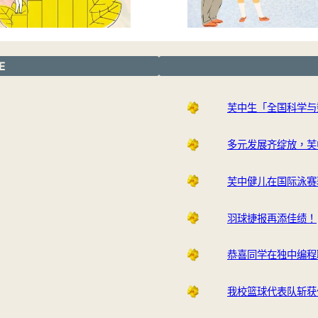
E
芙中生「全国科学与
多元发展齐绽放，芙
芙中健儿在国际泳赛
羽球捷报再添佳绩！
恭喜同学在独中编程
我校篮球代表队斩获