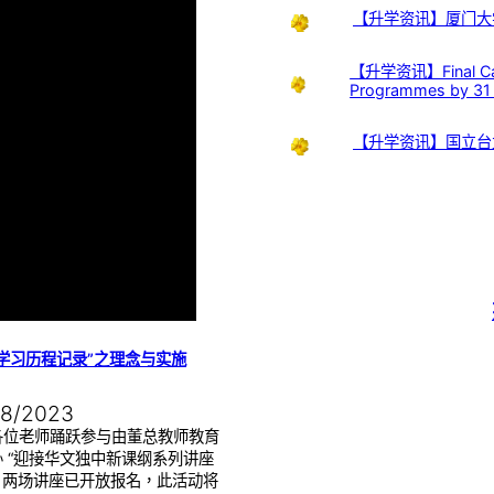
【升学资讯】厦门大
【升学资讯】Final Call:
Programmes by 31
【升学资讯】国立台
学习历程记录”之理念与实施
08/2023
各位老师踊跃参与由董总教师教育
 “迎接华文独中新课纲系列讲座
”。两场讲座已开放报名，此活动将