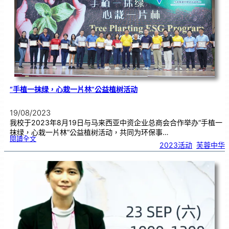
三
语
演
讲
比
赛
即
将
举
办
“手植一抹绿，心栽一片林”公益植树活动
19/08/2023
我校于2023年8月19日与马来西亚中资企业总商会合作举办“手植一
抹绿，心栽一片林”公益植树活动，共同为环保事…
:
閱讀全文
“
2023活动
, 
芙蓉中华
手
植
一
抹
绿
，
心
栽
一
片
林
”
公
益
植
树
活
动