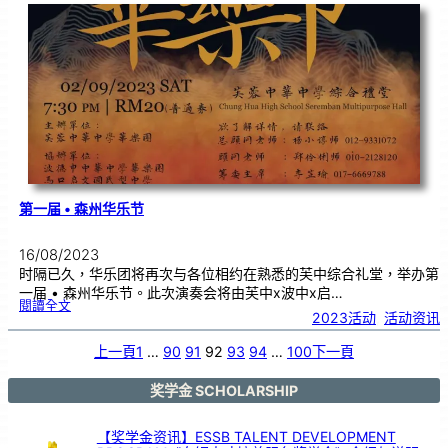
3
：
之
间
》
征
稿
启
事
第一届 • 森州华乐节
16/08/2023
时隔已久，华乐团将再次与各位相约在熟悉的芙中综合礼堂，举办第
一届 • 森州华乐节。此次演奏会将由芙中x波中x启…
:
閱讀全文
第
2023活动
, 
活动资讯
一
届
•
森
州
上一頁
1
…
90
91
92
93
94
…
100
下一頁
华
乐
节
奖学金 SCHOLARSHIP
【奖学金资讯】ESSB TALENT DEVELOPMENT