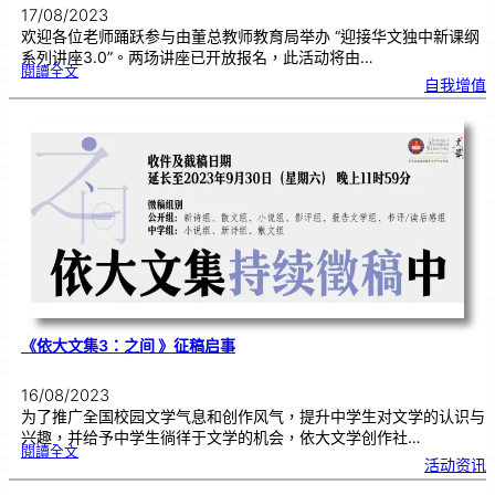
17/08/2023
欢迎各位老师踊跃参与由董总教师教育局举办 “迎接华文独中新课纲
系列讲座3.0”。两场讲座已开放报名，此活动将由…
:
閱讀全文
美
自我增值
好
教
育
的
起
点
-
谈
校
本
特
色
课
程
的
发
展
、
设
计
与
领
导
《依大文集3：之间 》征稿启事
16/08/2023
为了推广全国校园文学气息和创作风气，提升中学生对文学的认识与
兴趣，并给予中学生徜徉于文学的机会，依大文学创作社…
:
閱讀全文
《
活动资讯
依
大
文
集