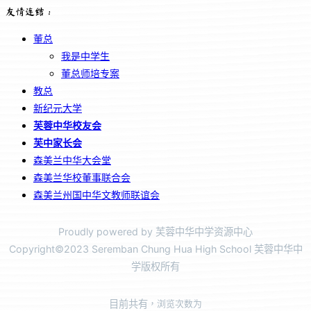
友情连结：
董总
我是中学生
董总师培专案
教总
新纪元大学
芙蓉中华校友会
芙中家长会
森美兰中华大会堂
森美兰华校董事联合会
森美兰州国中华文教师联谊会
Proudly powered by 芙蓉中华中学资源中心
Copyright©2023 Seremban Chung Hua High School 芙蓉中华中
学版权所有
目前共有
，浏览次数为