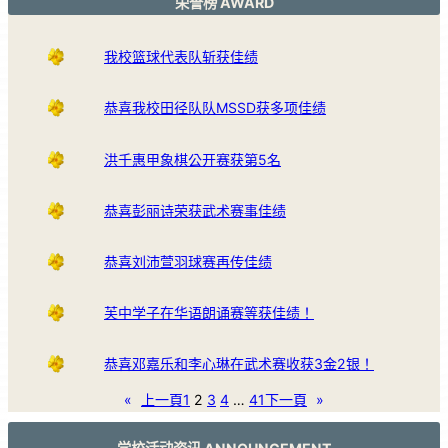
荣誉榜 AWARD
我校篮球代表队斩获佳绩
恭喜我校田径队队MSSD获多项佳绩
洪千惠甲象棋公开赛获第5名
恭喜彭丽诗荣获武术赛事佳绩
恭喜刘沛萱羽球赛再传佳绩
芙中学子在华语朗诵赛等获佳绩！
恭喜邓嘉乐和李心琳在武术赛收获3金2银！
«
上一頁
1
2
3
4
…
41
下一頁
»