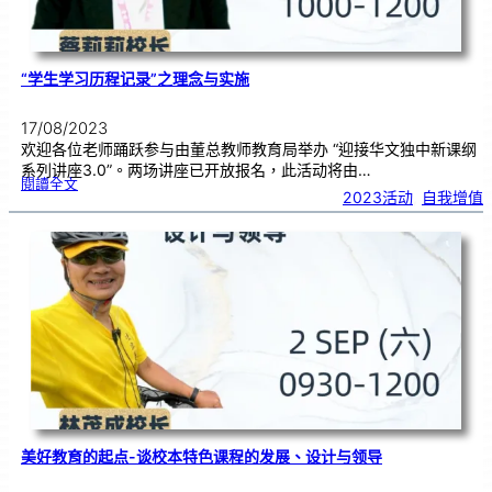
“学生学习历程记录”之理念与实施
17/08/2023
欢迎各位老师踊跃参与由董总教师教育局举办 “迎接华文独中新课纲
系列讲座3.0”。两场讲座已开放报名，此活动将由…
:
閱讀全文
“
2023活动
, 
自我增值
学
生
学
习
历
程
记
录
”
之
理
念
与
实
施
美好教育的起点-谈校本特色课程的发展、设计与领导