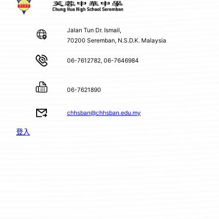
Jalan Tun Dr. Ismail,
70200 Seremban, N.S.D.K. Malaysia
06-7612782, 06-7646984
06-7621890
chhsban@chhsban.edu.my
登入