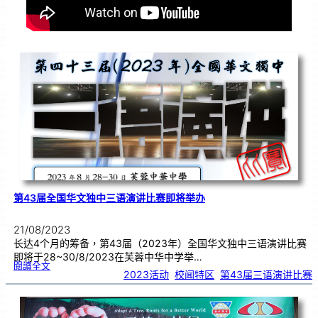
第43届全国华文独中三语演讲比赛即将举办
21/08/2023
长达4个月的筹备，第43届（2023年）全国华文独中三语演讲比赛
即将于28~30/8/2023在芙蓉中华中学举…
:
閱讀全文
第
2023活动
, 
校闻特区
, 
第43届三语演讲比赛
4
3
届
全
国
华
文
独
中