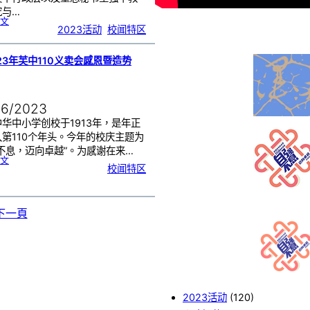
究与…
:
文
【
2023活动
, 
校闻特区
马
来
西
亚
华
校
董
23年芙中110义卖会感恩暨造势
事
联
合
会
总
会
（
董
总
06/2023
）
来
访
芙
华中小学创校于1913年，是年正
中
】
第110个年头。今年的校庆主题为
不息，迈向卓越”。为感谢在来…
:
文
【
校闻特区
2
0
2
3
年
芙
中
1
1
下一頁
0
义
卖
会
感
恩
暨
造
势
会
】
2023活动
(120)