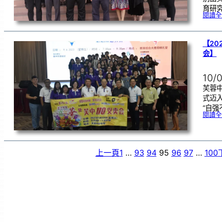
育研
閱讀全
【20
会】
10/
芙蓉中
式迈入
“自强
閱讀全
上一頁
1
…
93
94
95
96
97
…
100