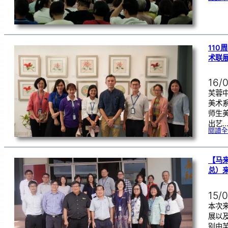
11
术联
16/
芙蓉中
美术
师生
出艺
閱讀全
【马
总）
15/
本次
展以
别由