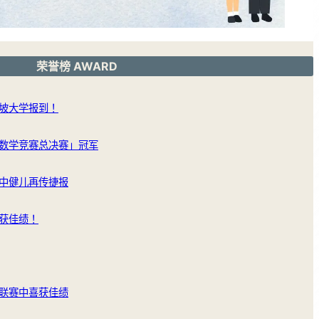
荣誉榜 AWARD
坡大学报到！
数学竞赛总决赛」冠军
中健儿再传捷报
获佳绩！
联赛中喜获佳绩