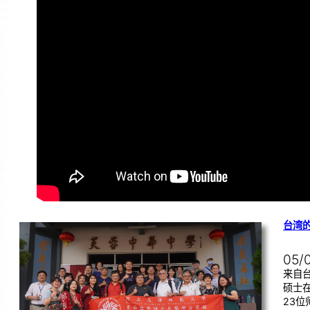
台湾
05/
来自
硕士
23