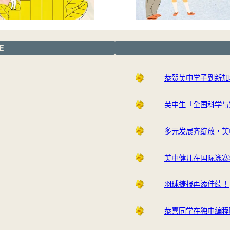
E
恭贺芙中学子到新加
芙中生「全国科学与
多元发展齐绽放，芙
芙中健儿在国际泳赛
羽球捷报再添佳绩！
恭喜同学在独中编程