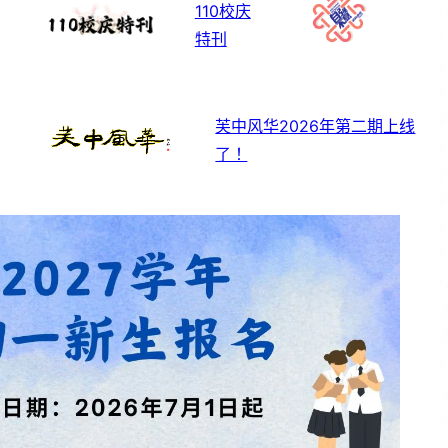
110校庆
特刊
芙中风华2026年第二期上线
了！