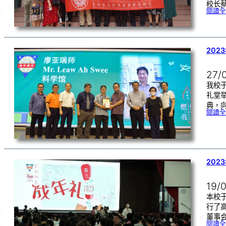
校长
閱讀全
202
27/
我校于
礼堂
典，
閱讀全
202
19/
本校于
行了
董事
閱讀全