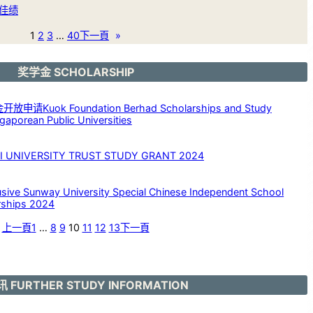
佳绩
1
2
3
…
40
下一頁
»
奖学金 SCHOLARSHIP
请Kuok Foundation Berhad Scholarships and Study
aporean Public Universities
NIVERSITY TRUST STUDY GRANT 2024
 Sunway University Special Chinese Independent School
rships 2024
上一頁
1
…
8
9
10
11
12
13
下一頁
 FURTHER STUDY INFORMATION