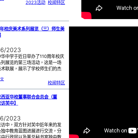
2
2023活动
, 
校闻特区
0
2
3
年
芙
蓉
中
华
中
学
高
三
0周年校庆美术系列展览（三）师生美
生
成
年
展
礼
06/2023
华中学于近日举办了110周年校庆
系列展览的第三场活动，这是一场
美术联展，展示了学校师生们的杰
…
:
文
1
校闻特区
1
0
周
年
校
庆
美
来西亚华校董事联合会总会（董
术
系
列
来访芙中】
展
览
（
三
）
师
06/2023
生
美
术
联
来访中，双方针对芙中近年来的发
展
及独中教育蓝图进展进行交流，分
芙中行政层以及董总秘书室独中教