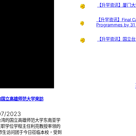
【升学资讯】厦门大
【升学资讯】Final Call:
Programmes by 31
【升学资讯】国立台
的国立高雄师范大学來訪
07/2023
台湾的国立高雄师范大学东南亚学
在职学位学程主任利亮教授率领的
位师生访问团于今日莅临本校，受到