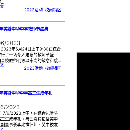
蔡…
:
文
台
2023活动
, 
校闻特区
湾
的
国
立
高
雄
师
范
大
学
3年芙蓉中华中学教师节盛典
來
訪
06/2023
2023年6月24日上午9:30在综合
举行了一场令人难忘的教师节盛
向全校教师们致以崇高的敬意和感…
:
文
2
2023活动
, 
校闻特区
0
2
3
年
芙
蓉
中
华
中
学
教
师
3年芙蓉中华中学高三生成年礼
节
盛
典
06/2023
17/6/2023上午，在综合礼堂举
高三生成年礼。与会嘉宾包括芙中
会副董事长李兆祥律师、芙中校友…
:
文