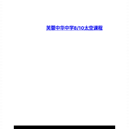
芙蓉中华中学8/10太空课程