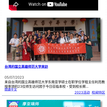
台湾的国立高雄师范大学來訪
05/07/2023
来自台湾的国立高雄师范大学东南亚学硕士在职学位学程主任利亮教
授率领的23位师生访问团于今日莅临本校，受到校长蔡…
:
閱讀全文
台
2023活动
, 
校闻特区
湾
的
国
立
高
雄
师
范
大