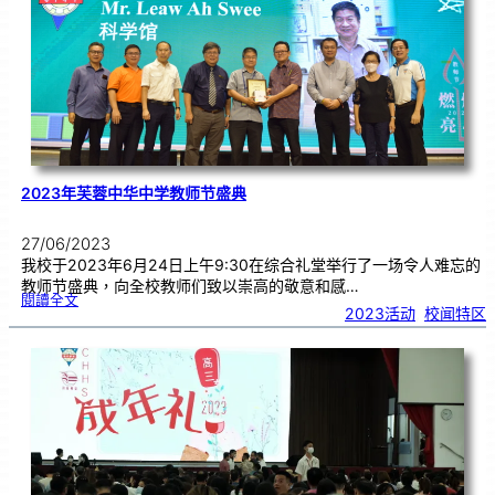
学
來
訪
2023年芙蓉中华中学教师节盛典
27/06/2023
我校于2023年6月24日上午9:30在综合礼堂举行了一场令人难忘的
教师节盛典，向全校教师们致以崇高的敬意和感…
:
閱讀全文
2
2023活动
, 
校闻特区
0
2
3
年
芙
蓉
中
华
中
学
教
师
节
盛
典