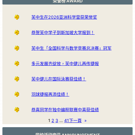
荣誉榜 AWARD
芙中生在2026亚洲科学营获荣誉奖
恭贺芙中学子到新加坡大学报到！
芙中生「全国科学与数学竞赛总决赛」冠军
多元发展齐绽放，芙中健儿再传捷报
芙中健儿在国际泳赛获佳绩！
羽球捷报再添佳绩！
恭喜同学在独中编程联赛中喜获佳绩
1
2
3
…
41
下一頁
»