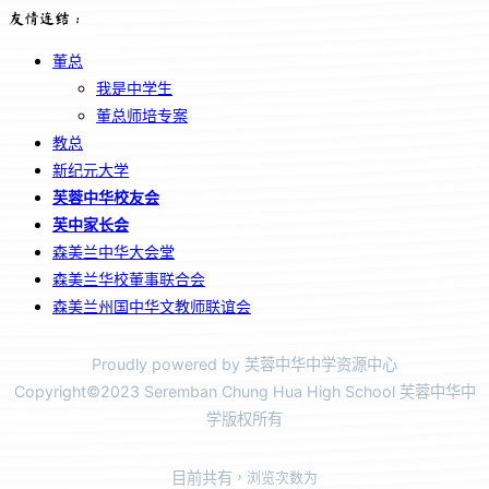
友情连结：
董总
我是中学生
董总师培专案
教总
新纪元大学
芙蓉中华校友会
芙中家长会
森美兰中华大会堂
森美兰华校董事联合会
森美兰州国中华文教师联谊会
Proudly powered by 芙蓉中华中学资源中心
Copyright©2023 Seremban Chung Hua High School 芙蓉中华中
学版权所有
目前共有
，浏览次数为