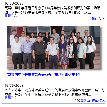
16/06/2023
芙蓉中华中学于近日举办了110周年校庆美术系列展览的第三场活
动，这是一场师生美术联展，展示了学校师生们的杰出艺…
:
閱讀全文
1
校闻特区
1
0
周
年
校
庆
美
术
系
列
展
览
（
三
）
师
生
美
术
联
展
【马来西亚华校董事联合会总会（董总）来访芙中】
15/06/2023
本次来访中，双方针对芙中近年来的发展以及独中教育蓝图进展进行
交流，分别由芙中行政层以及董总秘书室独中教育研究与…
:
閱讀全文
【
2023活动
, 
校闻特区
马
来
西
亚