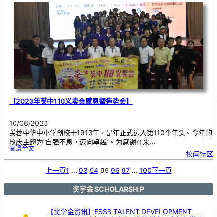
华
校
董
事
联
合
会
总
会
（
董
总
）
来
访
芙
中
】
【2023年芙中110义卖会感恩暨造势会】
10/06/2023
芙蓉中华中小学创校于1913年，是年正式迈入第110个年头。今年的
校庆主题为“自强不息，迈向卓越”。为感谢在来…
:
閱讀全文
【
校闻特区
2
0
2
3
年
上一頁
1
…
93
94
95
96
97
…
100
下一頁
芙
中
1
1
0
义
奖学金 SCHOLARSHIP
卖
会
感
恩
暨
造
【奖学金资讯】ESSB TALENT DEVELOPMENT
势
会