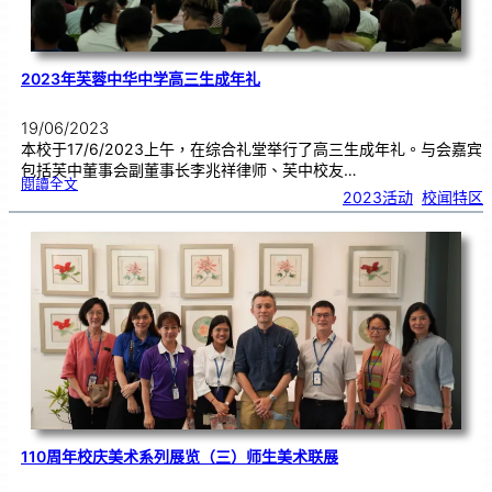
2023年芙蓉中华中学高三生成年礼
19/06/2023
本校于17/6/2023上午，在综合礼堂举行了高三生成年礼。与会嘉宾
包括芙中董事会副董事长李兆祥律师、芙中校友…
:
閱讀全文
2
2023活动
, 
校闻特区
0
2
3
年
芙
蓉
中
华
中
学
高
三
生
成
年
礼
110周年校庆美术系列展览（三）师生美术联展