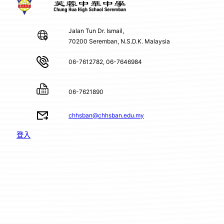
Jalan Tun Dr. Ismail,
70200 Seremban, N.S.D.K. Malaysia
06-7612782, 06-7646984
06-7621890
chhsban@chhsban.edu.my
登入