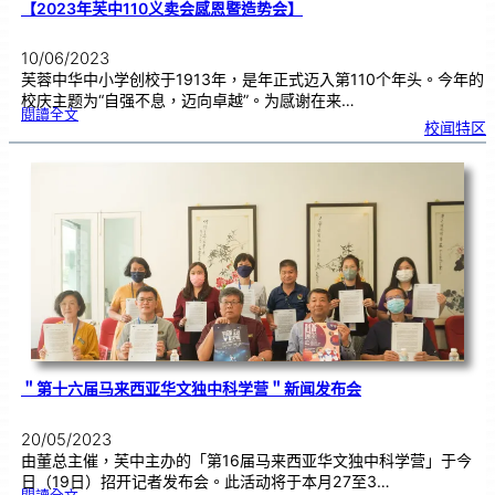
【2023年芙中110义卖会感恩暨造势会】
10/06/2023
芙蓉中华中小学创校于1913年，是年正式迈入第110个年头。今年的
校庆主题为“自强不息，迈向卓越”。为感谢在来…
:
閱讀全文
【
校闻特区
2
0
2
3
年
芙
中
1
1
0
义
卖
会
感
恩
暨
造
势
会
】
＂第十六届马来西亚华文独中科学营＂新闻发布会
20/05/2023
由董总主催，芙中主办的「第16届马来西亚华文独中科学营」于今
日（19日）招开记者发布会。此活动将于本月27至3…
: