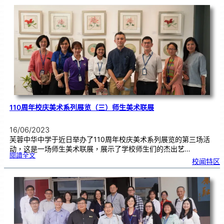
年
芙
蓉
中
华
中
学
高
三
生
成
年
礼
110周年校庆美术系列展览（三）师生美术联展
16/06/2023
芙蓉中华中学于近日举办了110周年校庆美术系列展览的第三场活
动，这是一场师生美术联展，展示了学校师生们的杰出艺…
:
閱讀全文
1
校闻特区
1
0
周
年
校
庆
美
术
系
列
展
览
（
三
）
师
生
美