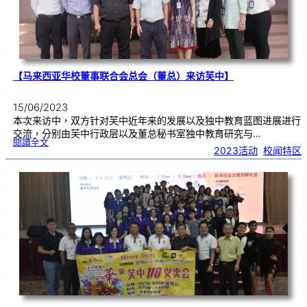
术
联
展
【马来西亚华校董事联合会总会（董总）来访芙中】
15/06/2023
本次来访中，双方针对芙中近年来的发展以及独中教育蓝图进展进行
交流，分别由芙中行政层以及董总秘书室独中教育研究与…
:
閱讀全文
【
2023活动
, 
校闻特区
马
来
西
亚
华
校
董
事
联
合
会
总
会
（
董
总
）
来
访
芙
中
】