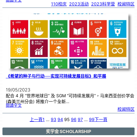
閱讀全文
＂
110校庆
, 
2023活动
, 
2023科学营
, 
校闻特区
第
十
六
届
马
来
西
亚
华
文
独
中
科
学
营
＂
新
闻
发
布
会
《希望的种子与行动──实现可持续发展目标》和平展
19/05/2023
配合 4 月 “世界地球日” 及 SGM “可持续发展月”，马来西亚创价学会
(森美兰州分会) 将推介一个全新…
:
閱讀全文
《
校闻特区
希
望
的
种
子
上一頁
1
…
93
94
95
96
97
…
99
下一頁
与
行
动
─
─
实
奖学金 SCHOLARSHIP
现
可