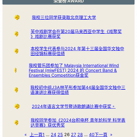
荣誉榜 AWARD
我校三位同学获录取北京理工大学
芙中戏剧学会在第20届马来西亚中学生《戏聚奖
》戏剧比赛获奖
本校学生代表参与2024 年第十三届全国华文独中
田径锦标赛获佳绩
我校管乐团参加了 Malaysia International Wind
Festival (miwFEST) 2024 的 Concert Band &
Ensembles Competition获金奖
我校初中组J3A林芊彤参加第44届全国华文独中三
语演讲比赛获得佳绩
2024年语言文学节暨诗歌朗诵比赛中获奖。
我校同学参加《2024台积电杯 青年尬科学 科学表
达竞赛》获优秀奖
«
上一頁
1
…
24
25
26
27
28
…
40
下一頁
»