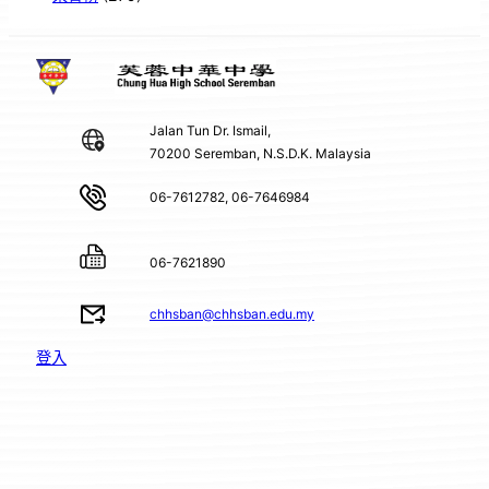
Jalan Tun Dr. Ismail,
70200 Seremban, N.S.D.K. Malaysia
06-7612782, 06-7646984
06-7621890
chhsban@chhsban.edu.my
登入