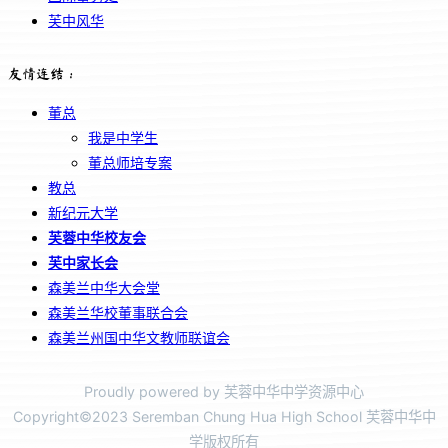
芙中风华
友情连结：
董总
我是中学生
董总师培专案
教总
新纪元大学
芙蓉中华校友会
芙中家长会
森美兰中华大会堂
森美兰华校董事联合会
森美兰州国中华文教师联谊会
Proudly powered by 芙蓉中华中学资源中心
Copyright©2023 Seremban Chung Hua High School 芙蓉中华中
学版权所有