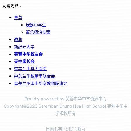
友情连结：
董总
我是中学生
董总师培专案
教总
新纪元大学
芙蓉中华校友会
芙中家长会
森美兰中华大会堂
森美兰华校董事联合会
森美兰州国中华文教师联谊会
Proudly powered by 芙蓉中华中学资源中心
Copyright©2023 Seremban Chung Hua High School 芙蓉中华中
学版权所有
目前共有
，浏览次数为