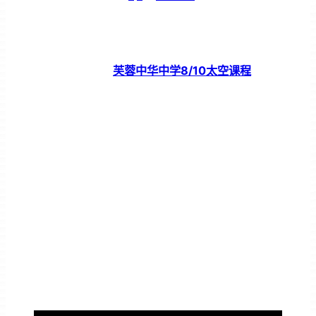
芙蓉中华中学8/10太空课程