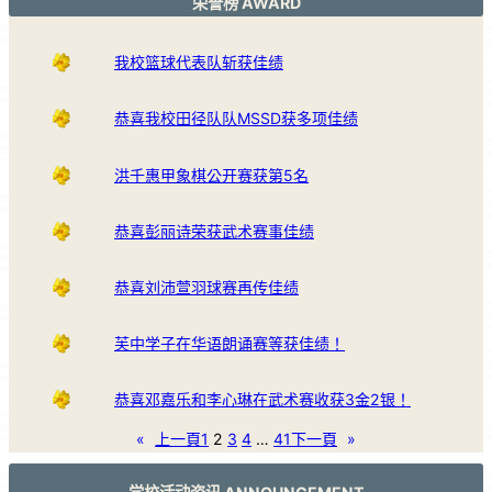
荣誉榜 AWARD
我校篮球代表队斩获佳绩
恭喜我校田径队队MSSD获多项佳绩
洪千惠甲象棋公开赛获第5名
恭喜彭丽诗荣获武术赛事佳绩
恭喜刘沛萱羽球赛再传佳绩
芙中学子在华语朗诵赛等获佳绩！
恭喜邓嘉乐和李心琳在武术赛收获3金2银！
«
上一頁
1
2
3
4
…
41
下一頁
»