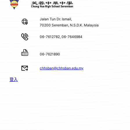
Jalan Tun Dr. Ismail,
70200 Seremban, N.S.D.K. Malaysia
06-7612782, 06-7646984
06-7621890
chhsban@chhsban.edu.my
登入