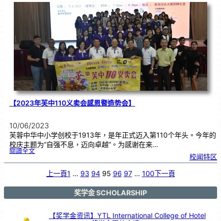
华
校
董
事
联
合
会
总
会
（
董
总
）
来
访
芙
中
】
【2023年芙中110义卖会感恩暨造势会】
10/06/2023
芙蓉中华中小学创校于1913年，是年正式迈入第110个年头。今年的
校庆主题为“自强不息，迈向卓越”。为感谢在来…
:
閱讀全文
【
校闻特区
2
0
2
3
年
上一頁
1
…
93
94
95
96
97
…
100
下一頁
芙
中
1
1
0
义
奖学金 SCHOLARSHIP
卖
会
感
恩
暨
造
【奖学金资讯】YTL International College of Hotel
势
会