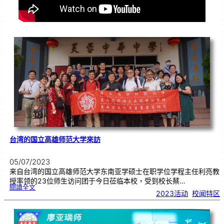
台湾的国立高雄师范大学來訪
05/07/2023
来自台湾的国立高雄师范大学东南亚学硕士在职学位学程主任利亮教
授率领的23位师生访问团于今日莅临本校，受到校长蔡…
:
閱讀全文
台
2023活动
, 
校闻特区
湾
的
国
立
高
雄
师
范
大