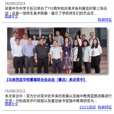
16/06/2023
芙蓉中华中学于近日举办了110周年校庆美术系列展览的第三场活
动，这是一场师生美术联展，展示了学校师生们的杰出艺…
:
閱讀全文
1
校闻特区
1
0
周
年
校
庆
美
术
系
列
展
览
（
三
）
师
生
美
术
联
展
【马来西亚华校董事联合会总会（董总）来访芙中】
15/06/2023
本次来访中，双方针对芙中近年来的发展以及独中教育蓝图进展进行
交流，分别由芙中行政层以及董总秘书室独中教育研究与…
:
閱讀全文
【
2023活动
, 
校闻特区
马
来
西
亚