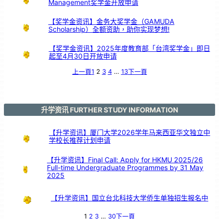
Management奖学金开放申请
】
【奖学金资讯】金务大奖学金（GAMUDA
Scholarship）全额资助，助你实现梦想!
【奖学金资讯】2025年度教育部「台湾奖学金」即日
起至4月30日开放申请
上一頁
1
2
3
4
…
13
下一頁
升学资讯 FURTHER STUDY INFORMATION
【升学资讯】厦门大学2026学年马来西亚华文独立中
学校长推荐计划申请
【升学资讯】Final Call: Apply for HKMU 2025/26
Full-time Undergraduate Programmes by 31 May
2025
【升学资讯】国立台北科技大学侨生单独招生报名中
1
2
3
…
30
下一頁