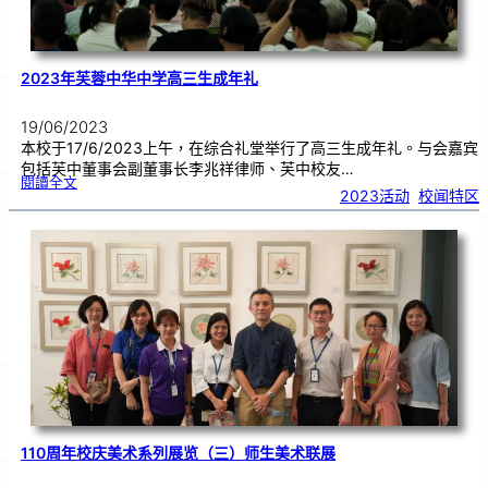
2023年芙蓉中华中学高三生成年礼
19/06/2023
本校于17/6/2023上午，在综合礼堂举行了高三生成年礼。与会嘉宾
包括芙中董事会副董事长李兆祥律师、芙中校友…
:
閱讀全文
2
2023活动
, 
校闻特区
0
2
3
年
芙
蓉
中
华
中
学
高
三
生
成
年
礼
110周年校庆美术系列展览（三）师生美术联展