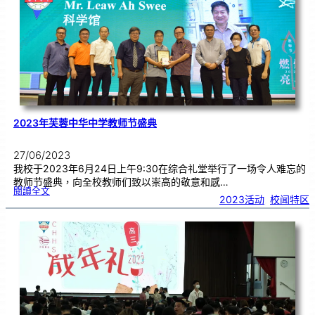
学
來
訪
2023年芙蓉中华中学教师节盛典
27/06/2023
我校于2023年6月24日上午9:30在综合礼堂举行了一场令人难忘的
教师节盛典，向全校教师们致以崇高的敬意和感…
:
閱讀全文
2
2023活动
, 
校闻特区
0
2
3
年
芙
蓉
中
华
中
学
教
师
节
盛
典