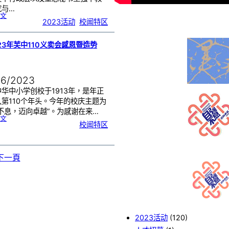
究与…
:
文
【
2023活动
, 
校闻特区
马
来
西
亚
华
校
董
23年芙中110义卖会感恩暨造势
事
联
合
会
总
会
（
董
总
06/2023
）
来
访
芙
华中小学创校于1913年，是年正
中
】
第110个年头。今年的校庆主题为
不息，迈向卓越”。为感谢在来…
:
文
【
校闻特区
2
0
2
3
年
芙
中
1
1
下一頁
0
义
卖
会
感
恩
暨
造
势
会
】
2023活动
(120)