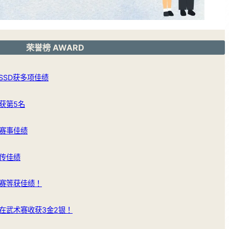
荣誉榜 AWARD
SSD获多项佳绩
获第5名
赛事佳绩
传佳绩
赛等获佳绩！
在武术赛收获3金2银！