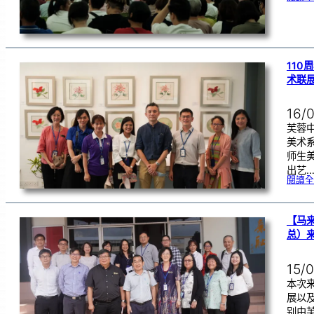
11
术联
16/
芙蓉中
美术
师生
出艺
閱讀全
【马
总）
15/
本次
展以
别由