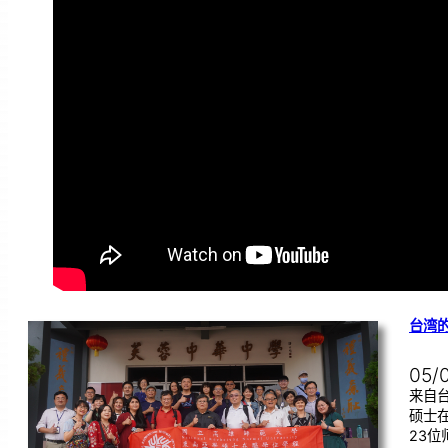
台湾
05/
来自
硕士
23