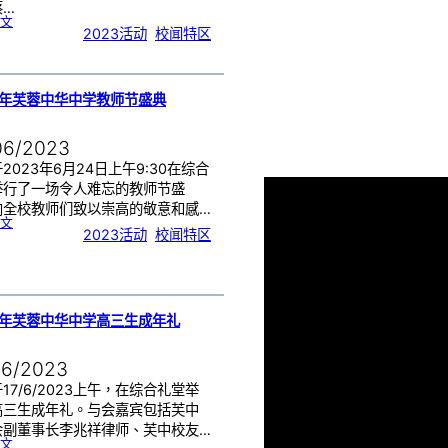
蔡…
:
文
台
2023活动
, 
校闻特区
湾
的
国
立
高
雄
师
范
大
学
3年芙蓉中华中学教师节盛典
來
訪
06/2023
2023年6月24日上午9:30在综合
举行了一场令人难忘的教师节盛
向全校教师们致以崇高的敬意和感…
:
文
2
2023活动
, 
校闻特区
0
2
3
年
芙
蓉
中
华
中
学
教
师
3年芙蓉中华中学高三生成年礼
节
盛
典
06/2023
17/6/2023上午，在综合礼堂举
高三生成年礼。与会嘉宾包括芙中
会副董事长李兆祥律师、芙中校友…
:
文