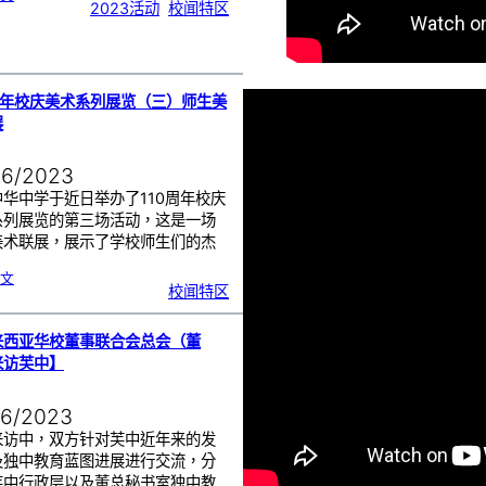
2
2023活动
, 
校闻特区
0
2
3
年
芙
蓉
中
华
中
学
高
三
0周年校庆美术系列展览（三）师生美
生
成
年
展
礼
06/2023
华中学于近日举办了110周年校庆
系列展览的第三场活动，这是一场
美术联展，展示了学校师生们的杰
…
:
文
1
校闻特区
1
0
周
年
校
庆
美
来西亚华校董事联合会总会（董
术
系
列
来访芙中】
展
览
（
三
）
师
06/2023
生
美
术
联
来访中，双方针对芙中近年来的发
展
及独中教育蓝图进展进行交流，分
芙中行政层以及董总秘书室独中教