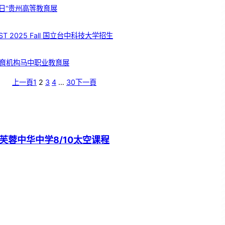
日“贵州高等教育展
T 2025 Fall 国立台中科技大学招生
育机构马中职业教育展
上一頁
1
2
3
4
…
30
下一頁
芙蓉中华中学8/10太空课程