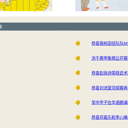
E
恭喜我校田径队队M
洪千惠甲象棋公开赛
恭喜彭丽诗荣获武术
恭喜刘沛萱羽球赛再
芙中学子在华语朗诵
恭喜邓嘉乐和李心琳