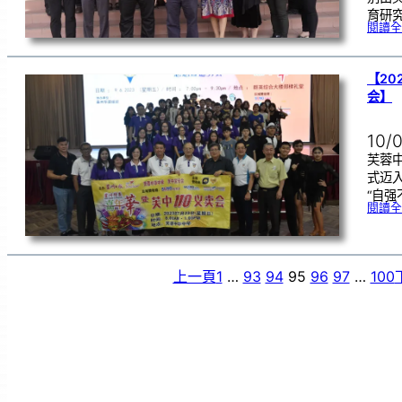
育研
閱讀全
【20
会】
10/
芙蓉中
式迈入
“自强
閱讀全
上一頁
1
…
93
94
95
96
97
…
100