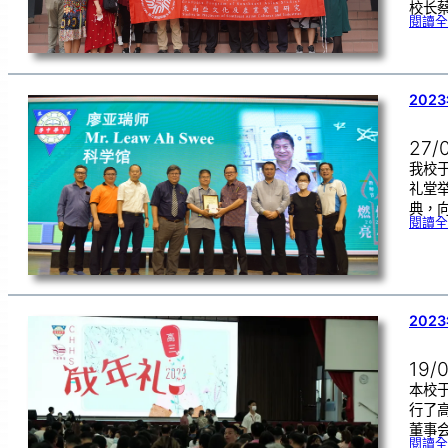
校长
閱讀全
202
27/
我校于
礼堂
典，
閱讀全
202
19/
本校于
行了
董事
閱讀全