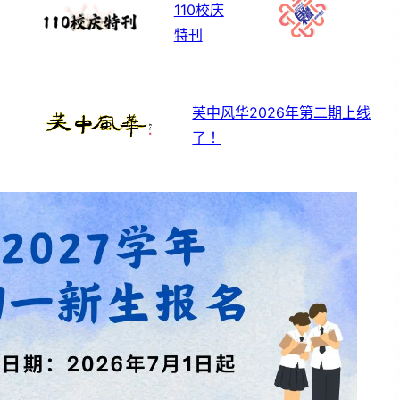
110校庆
特刊
芙中风华2026年第二期上线
了！