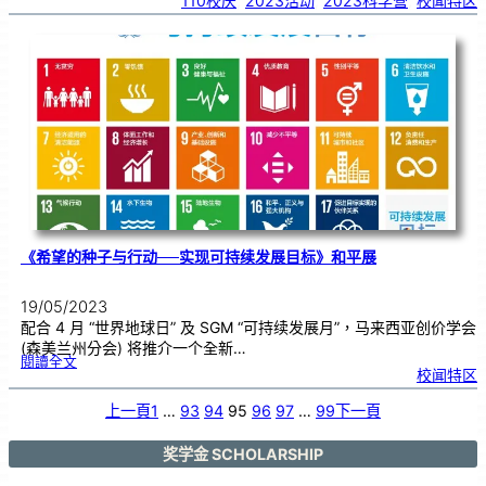
110校庆
, 
2023活动
, 
2023科学营
, 
校闻特区
第
十
六
届
马
来
西
亚
华
文
独
中
科
学
营
＂
新
闻
发
布
会
《希望的种子与行动──实现可持续发展目标》和平展
19/05/2023
配合 4 月 “世界地球日” 及 SGM “可持续发展月”，马来西亚创价学会
(森美兰州分会) 将推介一个全新…
:
閱讀全文
《
校闻特区
希
望
的
种
子
上一頁
1
…
93
94
95
96
97
…
99
下一頁
与
行
动
─
─
实
奖学金 SCHOLARSHIP
现
可
持
续