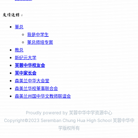
友情连结：
董总
我是中学生
董总师培专案
教总
新纪元大学
芙蓉中华校友会
芙中家长会
森美兰中华大会堂
森美兰华校董事联合会
森美兰州国中华文教师联谊会
Proudly powered by 芙蓉中华中学资源中心
Copyright©2023 Seremban Chung Hua High School 芙蓉中华中
学版权所有