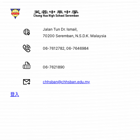
Jalan Tun Dr. Ismail,
70200 Seremban, N.S.D.K. Malaysia
06-7612782, 06-7646984
06-7621890
chhsban@chhsban.edu.my
登入