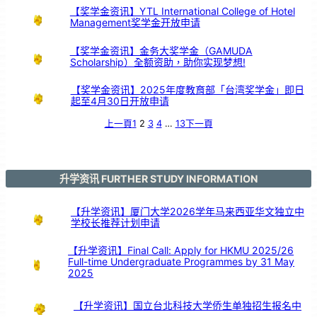
发
展
【奖学金资讯】YTL International College of Hotel
目
标
Management奖学金开放申请
》
和
平
展
【奖学金资讯】金务大奖学金（GAMUDA
Scholarship）全额资助，助你实现梦想!
【奖学金资讯】2025年度教育部「台湾奖学金」即日
起至4月30日开放申请
上一頁
1
2
3
4
…
13
下一頁
升学资讯 FURTHER STUDY INFORMATION
【升学资讯】厦门大学2026学年马来西亚华文独立中
学校长推荐计划申请
【升学资讯】Final Call: Apply for HKMU 2025/26
Full-time Undergraduate Programmes by 31 May
2025
【升学资讯】国立台北科技大学侨生单独招生报名中