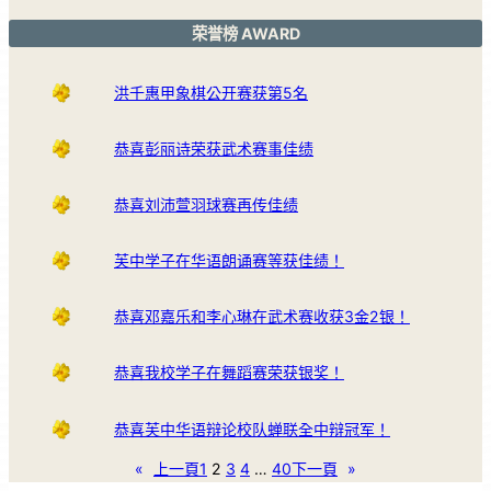
荣誉榜 AWARD
洪千惠甲象棋公开赛获第5名
恭喜彭丽诗荣获武术赛事佳绩
恭喜刘沛萱羽球赛再传佳绩
芙中学子在华语朗诵赛等获佳绩！
恭喜邓嘉乐和李心琳在武术赛收获3金2银！
恭喜我校学子在舞蹈赛荣获银奖！
恭喜芙中华语辩论校队蝉联全中辩冠军！
«
上一頁
1
2
3
4
…
40
下一頁
»