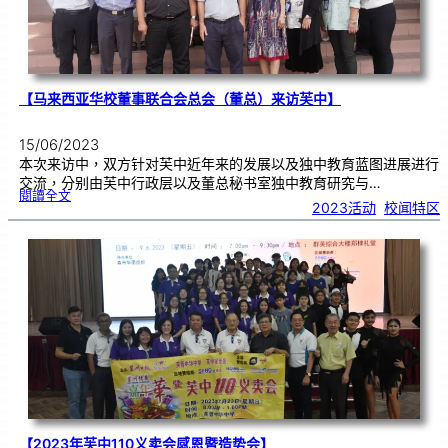
展
【马来西亚华校董事联合会总会（董总）来访芙中】
15/06/2023
本次来访中，双方针对芙中近年来的发展以及独中教育蓝图进展进行
交流，分别由芙中行政层以及董总秘书室独中教育研究与…
:
閱讀全文
【
2023活动
, 
校闻特区
马
来
西
亚
华
校
董
事
联
合
会
总
会
（
董
总
）
来
访
芙
中
】
【2023年芙中110义卖会感恩暨造势会】