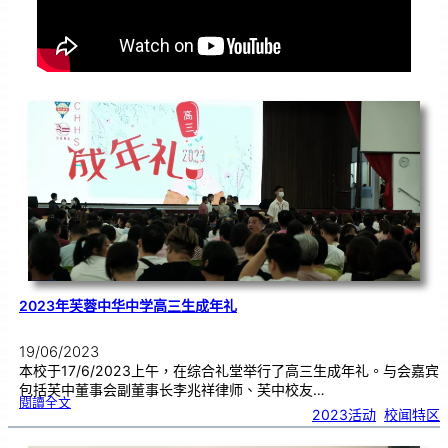
2023年芙蓉中华中学高三生成年礼
19/06/2023
本校于17/6/2023上午，在综合礼堂举行了高三生成年礼。与会嘉宾
包括芙中董事会副董事长李兆祥律师、芙中校友…
:
閱讀全文
2
2023活动
, 
校闻特区
0
2
3
年
芙