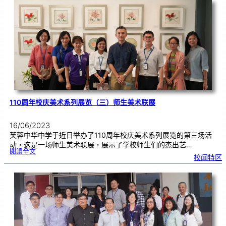
蓉
中
华
中
学
高
三
生
成
年
礼
110周年校庆美术系列展览（三）师生美术联展
16/06/2023
芙蓉中华中学于近日举办了110周年校庆美术系列展览的第三场活
动，这是一场师生美术联展，展示了学校师生们的杰出艺…
:
閱讀全文
1
校闻特区
1
0
周
年
校
庆
美
术
系
列
展
览
（
三
）
师
生
美
术
联