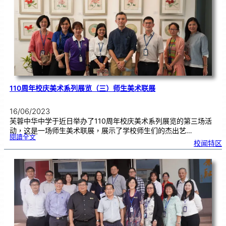
学
高
三
生
成
年
礼
110周年校庆美术系列展览（三）师生美术联展
16/06/2023
芙蓉中华中学于近日举办了110周年校庆美术系列展览的第三场活
动，这是一场师生美术联展，展示了学校师生们的杰出艺…
:
閱讀全文
1
校闻特区
1
0
周
年
校
庆
美
术
系
列
展
览
（
三
）
师
生
美
术
联
展