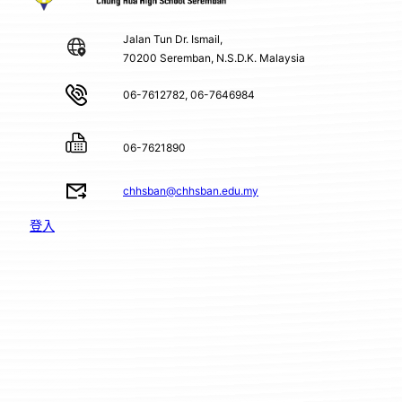
Jalan Tun Dr. Ismail,
70200 Seremban, N.S.D.K. Malaysia
06-7612782, 06-7646984
06-7621890
chhsban@chhsban.edu.my
登入