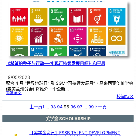
马
来
西
亚
华
文
独
中
科
学
营
＂
新
闻
发
布
会
《希望的种子与行动──实现可持续发展目标》和平展
19/05/2023
配合 4 月 “世界地球日” 及 SGM “可持续发展月”，马来西亚创价学会
(森美兰州分会) 将推介一个全新…
:
閱讀全文
《
校闻特区
希
望
的
种
子
上一頁
1
…
93
94
95
96
97
…
99
下一頁
与
行
动
─
─
实
奖学金 SCHOLARSHIP
现
可
持
续
发
展
【奖学金资讯】ESSB TALENT DEVELOPMENT
目
标