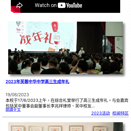
2023年芙蓉中华中学高三生成年礼
19/06/2023
本校于17/6/2023上午，在综合礼堂举行了高三生成年礼。与会嘉宾
包括芙中董事会副董事长李兆祥律师、芙中校友…
:
閱讀全文
2
2023活动
, 
校闻特区
0
2
3
年
芙
蓉
中
华
中