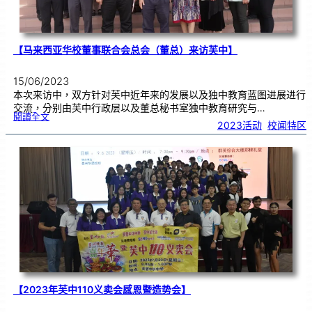
【马来西亚华校董事联合会总会（董总）来访芙中】
15/06/2023
本次来访中，双方针对芙中近年来的发展以及独中教育蓝图进展进行
交流，分别由芙中行政层以及董总秘书室独中教育研究与…
:
閱讀全文
【
2023活动
, 
校闻特区
马
来
西
亚
华
校
董
事
联
合
会
总
会
（
董
总
）
来
访
芙
中
】
【2023年芙中110义卖会感恩暨造势会】