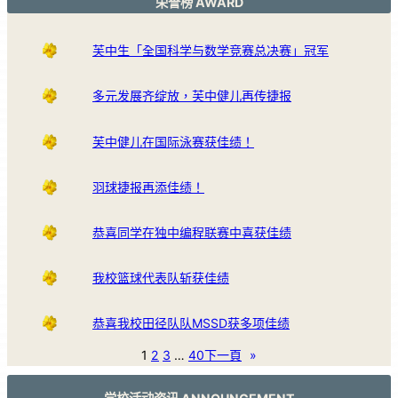
荣誉榜 AWARD
芙中生「全国科学与数学竞赛总决赛」冠军
多元发展齐绽放，芙中健儿再传捷报
芙中健儿在国际泳赛获佳绩！
羽球捷报再添佳绩！
恭喜同学在独中编程联赛中喜获佳绩
我校篮球代表队斩获佳绩
恭喜我校田径队队MSSD获多项佳绩
1
2
3
…
40
下一頁
»