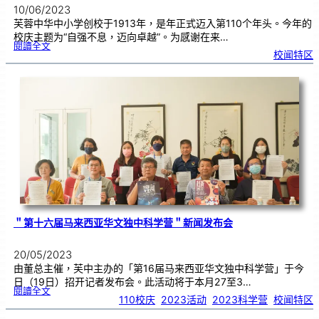
10/06/2023
芙蓉中华中小学创校于1913年，是年正式迈入第110个年头。今年的
校庆主题为“自强不息，迈向卓越”。为感谢在来…
:
閱讀全文
【
校闻特区
2
0
2
3
年
芙
中
1
1
0
义
卖
会
感
恩
暨
造
势
会
】
＂第十六届马来西亚华文独中科学营＂新闻发布会
20/05/2023
由董总主催，芙中主办的「第16届马来西亚华文独中科学营」于今
日（19日）招开记者发布会。此活动将于本月27至3…
:
閱讀全文
＂
110校庆
, 
2023活动
, 
2023科学营
, 
校闻特区
第
十
六
届