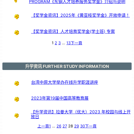
PROGRAM《东钢人才培养服务奖学金》介绍与说明
》
和
平
展
【奖学金资讯】2025年《黄亚枝奖学金》开放申请！
【奖学金资讯】人才培育奖学金(学士班) 专案
1
2
3
…
13
下一頁
升学资讯 FURTHER STUDY INFORMATION
台湾中原大学举办在线升学职涯讲座
2023年第19届中国高等教育展
【升学资讯】拉曼大学（优大）2023 年校园与线上开
放日
上一頁
1
…
26
27
28
29
30
下一頁