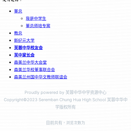
董总
我是中学生
董总师培专案
教总
新纪元大学
芙蓉中华校友会
芙中家长会
森美兰中华大会堂
森美兰华校董事联合会
森美兰州国中华文教师联谊会
Proudly powered by 芙蓉中华中学资源中心
Copyright©2023 Seremban Chung Hua High School 芙蓉中华中
学版权所有
目前共有
，浏览次数为