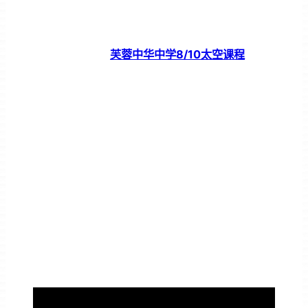
芙蓉中华中学8/10太空课程