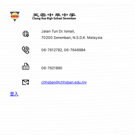
Jalan Tun Dr. Ismail,
70200 Seremban, N.S.D.K. Malaysia
06-7612782, 06-7646984
06-7621890
chhsban@chhsban.edu.my
登入