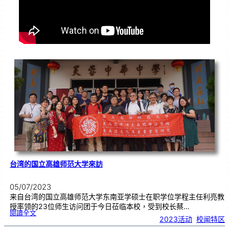
台湾的国立高雄师范大学來訪
05/07/2023
来自台湾的国立高雄师范大学东南亚学硕士在职学位学程主任利亮教
授率领的23位师生访问团于今日莅临本校，受到校长蔡…
:
閱讀全文
台
2023活动
, 
校闻特区
湾
的
国