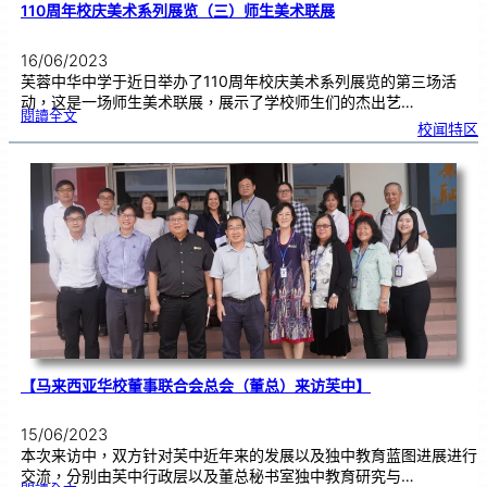
110周年校庆美术系列展览（三）师生美术联展
16/06/2023
芙蓉中华中学于近日举办了110周年校庆美术系列展览的第三场活
动，这是一场师生美术联展，展示了学校师生们的杰出艺…
:
閱讀全文
1
校闻特区
1
0
周
年
校
庆
美
术
系
列
展
览
（
三
）
师
生
美
术
联
展
【马来西亚华校董事联合会总会（董总）来访芙中】
15/06/2023
本次来访中，双方针对芙中近年来的发展以及独中教育蓝图进展进行
交流，分别由芙中行政层以及董总秘书室独中教育研究与…