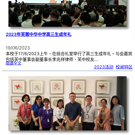
2023年芙蓉中华中学高三生成年礼
19/06/2023
本校于17/6/2023上午，在综合礼堂举行了高三生成年礼。与会嘉宾
包括芙中董事会副董事长李兆祥律师、芙中校友…
:
閱讀全文
2
2023活动
, 
校闻特区
0
2
3
年
芙
蓉
中
华
中
学
高
三
生
成
年
礼