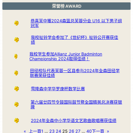
荣誉榜 AWARD
恭喜芙中獲2024森篮总芙蓉分会 U16 以下男子组
冠军
我校扯铃学会参加了《世纪杯》扯铃公开赛获佳
绩
我校学生参加Allianz Junior Badminton
Championship 2024取得佳绩！
田径校队代表芙蓉一区县参与2024年全森田径学
联赛荣获佳绩
雪隆森中学华罗庚杯数学比赛
第六届廿四节令鼓国际鼓节暨全国精英总决赛获银
牌
2024年全森中小学华语文艺歌曲歌唱赛获佳绩
«
上一頁
1
…
23
24
25
26
27
…
40
下一頁
»