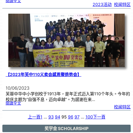
:
閱讀全文
【
2023活动
, 
校闻特区
马
来
西
亚
华
校
董
事
联
合
会
总
会
（
董
总
）
来
访
芙
中
】
【2023年芙中110义卖会感恩暨造势会】
10/06/2023
芙蓉中华中小学创校于1913年，是年正式迈入第110个年头。今年的
校庆主题为“自强不息，迈向卓越”。为感谢在来…
:
閱讀全文
【
校闻特区
2
0
2
3
年
上一頁
1
…
93
94
95
96
97
…
100
下一頁
芙
中
1
1
0
义
奖学金 SCHOLARSHIP
卖
会