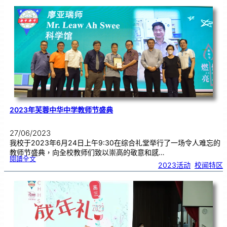
立
高
雄
师
范
大
学
來
訪
2023年芙蓉中华中学教师节盛典
27/06/2023
我校于2023年6月24日上午9:30在综合礼堂举行了一场令人难忘的
教师节盛典，向全校教师们致以崇高的敬意和感…
:
閱讀全文
2
2023活动
, 
校闻特区
0
2
3
年
芙
蓉
中
华
中
学
教
师
节
盛
典