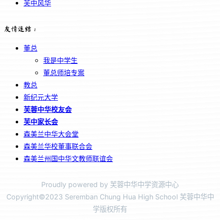
芙中风华
友情连结：
董总
我是中学生
董总师培专案
教总
新纪元大学
芙蓉中华校友会
芙中家长会
森美兰中华大会堂
森美兰华校董事联合会
森美兰州国中华文教师联谊会
Proudly powered by 芙蓉中华中学资源中心
Copyright©2023 Seremban Chung Hua High School 芙蓉中华中
学版权所有