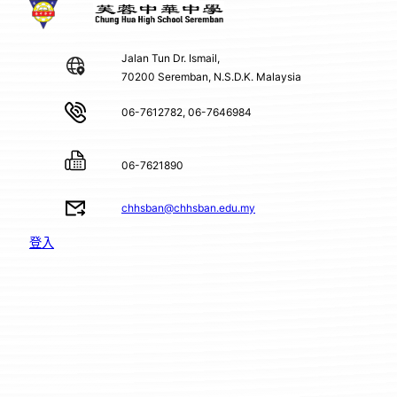
Jalan Tun Dr. Ismail,
70200 Seremban, N.S.D.K. Malaysia
06-7612782, 06-7646984
06-7621890
chhsban@chhsban.edu.my
登入