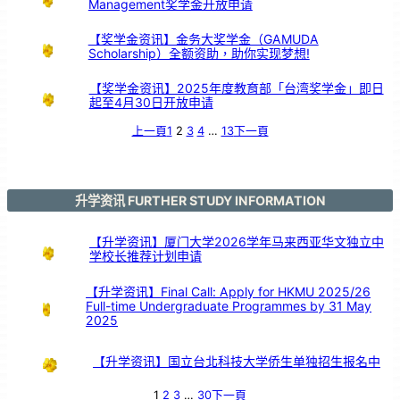
Management奖学金开放申请
】
【奖学金资讯】金务大奖学金（GAMUDA
Scholarship）全额资助，助你实现梦想!
【奖学金资讯】2025年度教育部「台湾奖学金」即日
起至4月30日开放申请
上一頁
1
2
3
4
…
13
下一頁
升学资讯 FURTHER STUDY INFORMATION
【升学资讯】厦门大学2026学年马来西亚华文独立中
学校长推荐计划申请
【升学资讯】Final Call: Apply for HKMU 2025/26
Full-time Undergraduate Programmes by 31 May
2025
【升学资讯】国立台北科技大学侨生单独招生报名中
1
2
3
…
30
下一頁