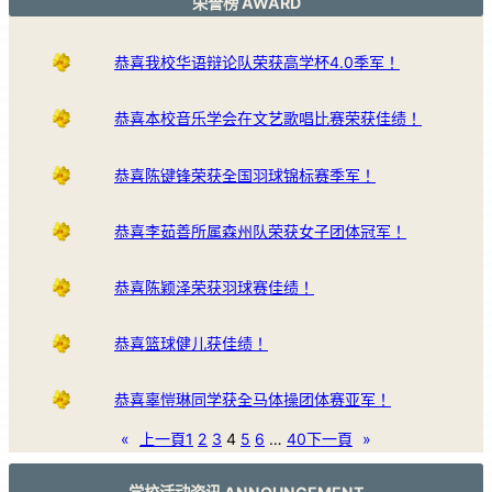
荣誉榜 AWARD
恭喜我校华语辩论队荣获高学杯4.0季军！
恭喜本校音乐学会在文艺歌唱比赛荣获佳绩！
恭喜陈键锋荣获全国羽球锦标赛季军！
恭喜李茹善所属森州队荣获女子团体冠军！
恭喜陈颖泽荣获羽球赛佳绩！
恭喜篮球健儿获佳绩！
恭喜辜愷琳同学获全马体操团体赛亚军！
«
上一頁
1
2
3
4
5
6
…
40
下一頁
»