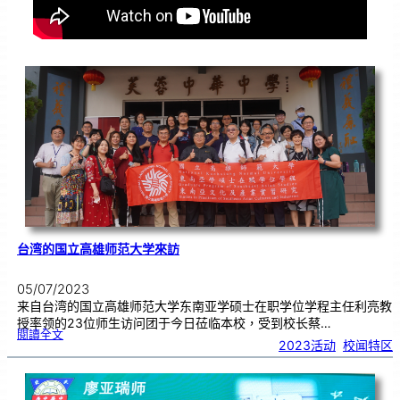
台湾的国立高雄师范大学來訪
05/07/2023
来自台湾的国立高雄师范大学东南亚学硕士在职学位学程主任利亮教
授率领的23位师生访问团于今日莅临本校，受到校长蔡…
:
閱讀全文
台
2023活动
, 
校闻特区
湾
的
国
立
高
雄
师
范
大