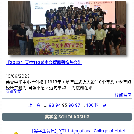
华
校
董
事
联
合
会
总
会
（
董
总
）
来
访
芙
中
】
【2023年芙中110义卖会感恩暨造势会】
10/06/2023
芙蓉中华中小学创校于1913年，是年正式迈入第110个年头。今年的
校庆主题为“自强不息，迈向卓越”。为感谢在来…
:
閱讀全文
【
校闻特区
2
0
2
3
年
上一頁
1
…
93
94
95
96
97
…
100
下一頁
芙
中
1
1
0
义
奖学金 SCHOLARSHIP
卖
会
感
恩
暨
造
【奖学金资讯】YTL International College of Hotel
势
会