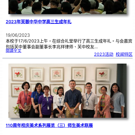
2023年芙蓉中华中学高三生成年礼
19/06/2023
本校于17/6/2023上午，在综合礼堂举行了高三生成年礼。与会嘉宾
包括芙中董事会副董事长李兆祥律师、芙中校友…
:
閱讀全文
2
2023活动
, 
校闻特区
0
2
3
年
芙
蓉
中
华
中
学
高
三
生
成
年
礼
110周年校庆美术系列展览（三）师生美术联展