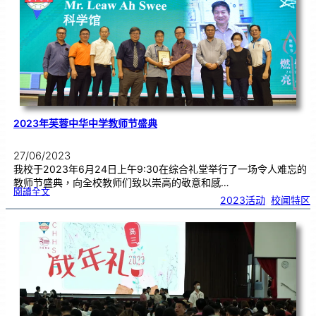
学
來
訪
2023年芙蓉中华中学教师节盛典
27/06/2023
我校于2023年6月24日上午9:30在综合礼堂举行了一场令人难忘的
教师节盛典，向全校教师们致以崇高的敬意和感…
:
閱讀全文
2
2023活动
, 
校闻特区
0
2
3
年
芙
蓉
中
华
中
学
教
师
节
盛
典