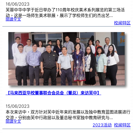
16/06/2023
芙蓉中华中学于近日举办了110周年校庆美术系列展览的第三场活
动，这是一场师生美术联展，展示了学校师生们的杰出艺…
:
閱讀全文
1
校闻特区
1
0
周
年
校
庆
美
术
系
列
展
览
（
三
）
师
生
美
术
联
展
【马来西亚华校董事联合会总会（董总）来访芙中】
15/06/2023
本次来访中，双方针对芙中近年来的发展以及独中教育蓝图进展进行
交流，分别由芙中行政层以及董总秘书室独中教育研究与…
:
閱讀全文
【
2023活动
, 
校闻特区
马
来
西
亚