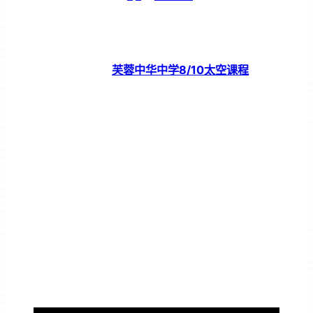
芙蓉中华中学8/10太空课程