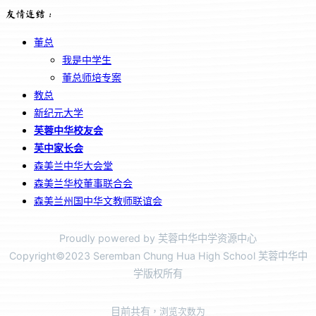
友情连结：
董总
我是中学生
董总师培专案
教总
新纪元大学
芙蓉中华校友会
芙中家长会
森美兰中华大会堂
森美兰华校董事联合会
森美兰州国中华文教师联谊会
Proudly powered by 芙蓉中华中学资源中心
Copyright©2023 Seremban Chung Hua High School 芙蓉中华中
学版权所有
目前共有
，浏览次数为