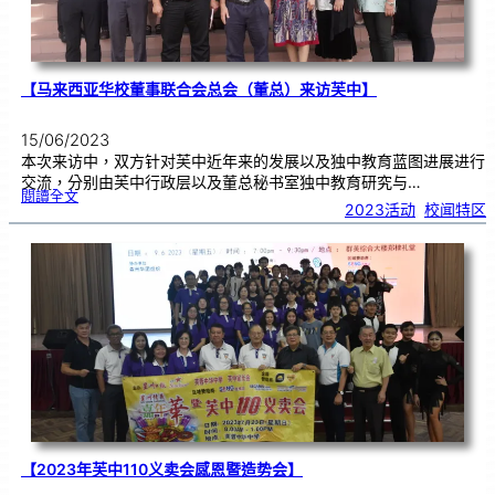
【马来西亚华校董事联合会总会（董总）来访芙中】
15/06/2023
本次来访中，双方针对芙中近年来的发展以及独中教育蓝图进展进行
交流，分别由芙中行政层以及董总秘书室独中教育研究与…
:
閱讀全文
【
2023活动
, 
校闻特区
马
来
西
亚
华
校
董
事
联
合
会
总
会
（
董
总
）
来
访
芙
中
】
【2023年芙中110义卖会感恩暨造势会】