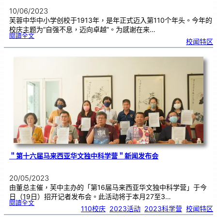
10/06/2023
芙蓉中华中小学创校于1913年，是年正式迈入第110个年头。今年的
校庆主题为“自强不息，迈向卓越”。为感谢在来…
:
閱讀全文
【
校闻特区
2
0
2
3
年
芙
中
1
1
0
义
卖
会
感
恩
暨
造
势
会
】
＂第十六届马来西亚华文独中科学营＂新闻发布会
20/05/2023
由董总主催，芙中主办的「第16届马来西亚华文独中科学营」于今
日（19日）招开记者发布会。此活动将于本月27至3…
:
閱讀全文
＂
110校庆
, 
2023活动
, 
2023科学营
, 
校闻特区
第
十
六