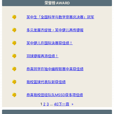
荣誉榜 AWARD
芙中生「全国科学与数学竞赛总决赛」冠军
多元发展齐绽放，芙中健儿再传捷报
芙中健儿在国际泳赛获佳绩！
羽球捷报再添佳绩！
恭喜同学在独中编程联赛中喜获佳绩
我校篮球代表队斩获佳绩
恭喜我校田径队队MSSD获多项佳绩
1
2
3
…
40
下一頁
»