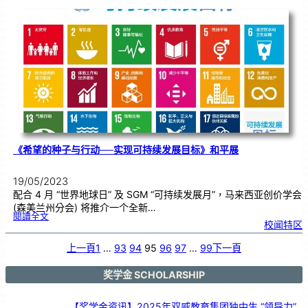
届
马
来
西
亚
华
文
独
中
科
学
营
＂
新
闻
发
布
会
《希望的种子与行动──实现可持续发展目标》和平展
19/05/2023
配合 4 月 “世界地球日” 及 SGM “可持续发展月”，马来西亚创价学会
(森美兰州分会) 将推介一个全新…
:
閱讀全文
《
校闻特区
希
望
的
种
子
上一頁
1
…
93
94
95
96
97
…
99
下一頁
与
行
动
─
─
实
奖学金 SCHOLARSHIP
现
可
持
续
发
展
【奖学金资讯】2025年双威教育集团独中生 “领导力”
目