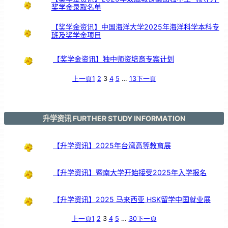
标
奖学金录取名单
》
和
平
展
【奖学金资讯】中国海洋大学2025年海洋科学本科专
班及奖学金项目
【奖学金资讯】独中师资培育专案计划
上一頁
1
2
3
4
5
…
13
下一頁
升学资讯 FURTHER STUDY INFORMATION
【升学资讯】2025年台湾高等教育展
【升学资讯】暨南大学开始接受2025年入学报名
【升学资讯】2025 马来西亚 HSK留学中国就业展
上一頁
1
2
3
4
5
…
30
下一頁