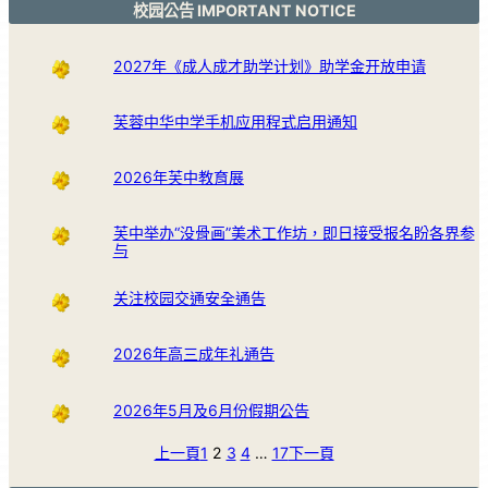
校园公告 IMPORTANT NOTICE
2027年《成人成才助学计划》助学金开放申请
芙蓉中华中学手机应用程式启用通知
2026年芙中教育展
芙中举办“没骨画”美术工作坊，即日接受报名盼各界参
与
关注校园交通安全通告
2026年高三成年礼通告
2026年5月及6月份假期公告
上一頁
1
2
3
4
…
17
下一頁