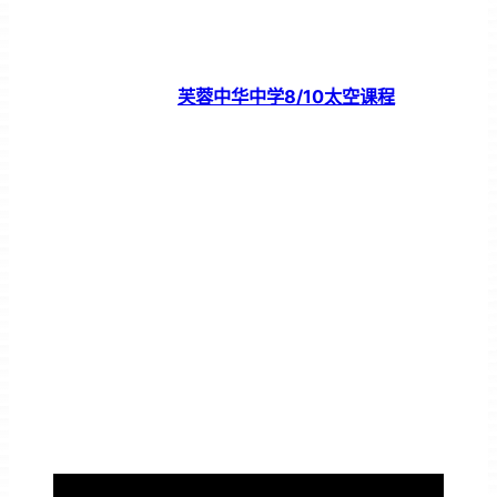
芙蓉中华中学8/10太空课程