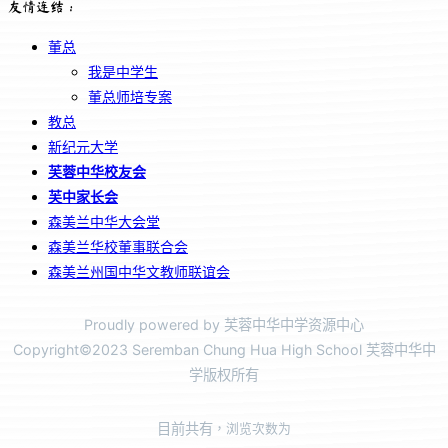
友情连结：
董总
我是中学生
董总师培专案
教总
新纪元大学
芙蓉中华校友会
芙中家长会
森美兰中华大会堂
森美兰华校董事联合会
森美兰州国中华文教师联谊会
Proudly powered by 芙蓉中华中学资源中心
Copyright©2023 Seremban Chung Hua High School 芙蓉中华中
学版权所有
目前共有
，浏览次数为