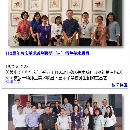
中
学
高
三
生
成
年
礼
110周年校庆美术系列展览（三）师生美术联展
16/06/2023
芙蓉中华中学于近日举办了110周年校庆美术系列展览的第三场活
动，这是一场师生美术联展，展示了学校师生们的杰出艺…
:
閱讀全文
1
校闻特区
1
0
周
年
校
庆
美
术
系
列
展
览
（
三
）
师
生
美
术
联
展