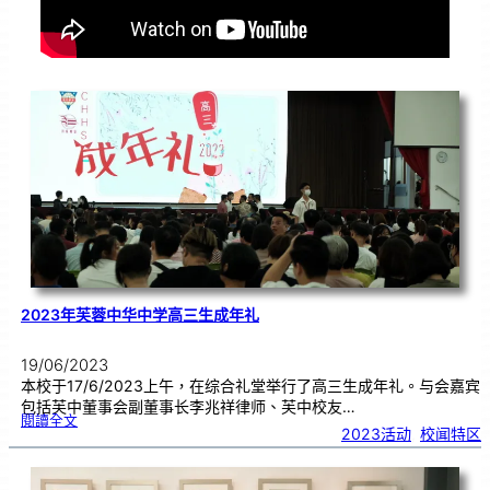
2023年芙蓉中华中学高三生成年礼
19/06/2023
本校于17/6/2023上午，在综合礼堂举行了高三生成年礼。与会嘉宾
包括芙中董事会副董事长李兆祥律师、芙中校友…
:
閱讀全文
2
2023活动
, 
校闻特区
0
2
3
年
芙
蓉
中
华