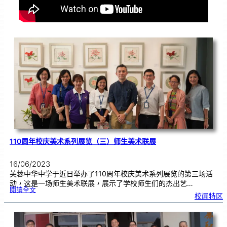
110周年校庆美术系列展览（三）师生美术联展
16/06/2023
芙蓉中华中学于近日举办了110周年校庆美术系列展览的第三场活
动，这是一场师生美术联展，展示了学校师生们的杰出艺…
:
閱讀全文
1
校闻特区
1
0
周
年
校
庆
美
术
系