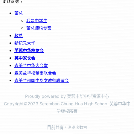
友情连结：
董总
我是中学生
董总师培专案
教总
新纪元大学
芙蓉中华校友会
芙中家长会
森美兰中华大会堂
森美兰华校董事联合会
森美兰州国中华文教师联谊会
Proudly powered by 芙蓉中华中学资源中心
Copyright©2023 Seremban Chung Hua High School 芙蓉中华中
学版权所有
目前共有
，浏览次数为