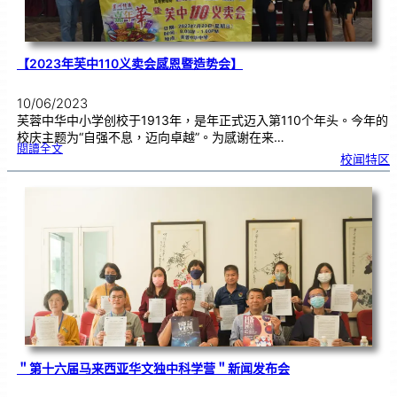
【2023年芙中110义卖会感恩暨造势会】
10/06/2023
芙蓉中华中小学创校于1913年，是年正式迈入第110个年头。今年的
校庆主题为“自强不息，迈向卓越”。为感谢在来…
:
閱讀全文
【
校闻特区
2
0
2
3
年
芙
中
1
1
0
义
卖
会
感
恩
暨
造
势
会
】
＂第十六届马来西亚华文独中科学营＂新闻发布会