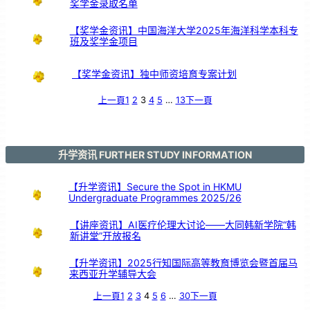
奖学金录取名单
【奖学金资讯】中国海洋大学2025年海洋科学本科专
班及奖学金项目
【奖学金资讯】独中师资培育专案计划
上一頁
1
2
3
4
5
…
13
下一頁
升学资讯 FURTHER STUDY INFORMATION
【升学资讯】Secure the Spot in HKMU
Undergraduate Programmes 2025/26
【讲座资讯】AI医疗伦理大讨论——大同韩新学院“韩
新讲堂”开放报名
【升学资讯】2025行知国际高等教育博览会暨首届马
来西亚升学辅导大会
上一頁
1
2
3
4
5
6
…
30
下一頁