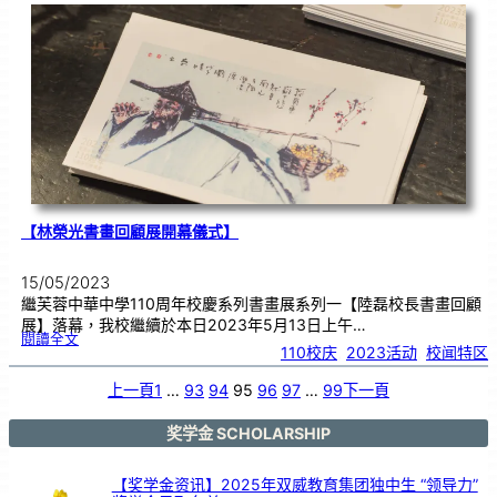
子
与
行
动
─
─
实
现
可
持
续
发
展
目
标
》
和
平
展
【林榮光書畫回顧展開幕儀式】
15/05/2023
繼芙蓉中華中學110周年校慶系列書畫展系列一【陸磊校長書畫回顧
展】落幕，我校繼續於本日2023年5月13日上午…
:
閱讀全文
【
110校庆
, 
2023活动
, 
校闻特区
林
榮
光
書
畫
上一頁
1
…
93
94
95
96
97
…
99
下一頁
回
顧
展
開
幕
儀
奖学金 SCHOLARSHIP
式
】
【奖学金资讯】2025年双威教育集团独中生 “领导力”