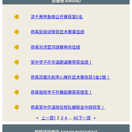
荣誉榜 AWARD
洪千惠甲象棋公开赛获第5名
恭喜彭丽诗荣获武术赛事佳绩
恭喜刘沛萱羽球赛再传佳绩
芙中学子在华语朗诵赛等获佳绩！
恭喜邓嘉乐和李心琳在武术赛收获3金2银！
恭喜我校学子在舞蹈赛荣获银奖！
恭喜芙中华语辩论校队蝉联全中辩冠军！
«
上一頁
1
2
3
4
…
40
下一頁
»