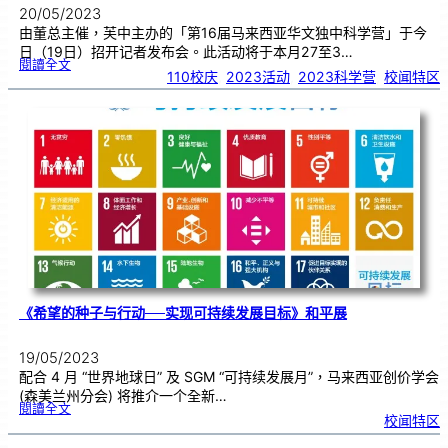
20/05/2023
由董总主催，芙中主办的「第16届马来西亚华文独中科学营」于今
日（19日）招开记者发布会。此活动将于本月27至3…
:
閱讀全文
＂
110校庆
, 
2023活动
, 
2023科学营
, 
校闻特区
第
十
六
届
马
来
西
亚
华
文
独
中
科
学
营
＂
新
闻
发
布
会
《希望的种子与行动──实现可持续发展目标》和平展
19/05/2023
配合 4 月 “世界地球日” 及 SGM “可持续发展月”，马来西亚创价学会
(森美兰州分会) 将推介一个全新…
:
閱讀全文
《
校闻特区
希
望
的
种