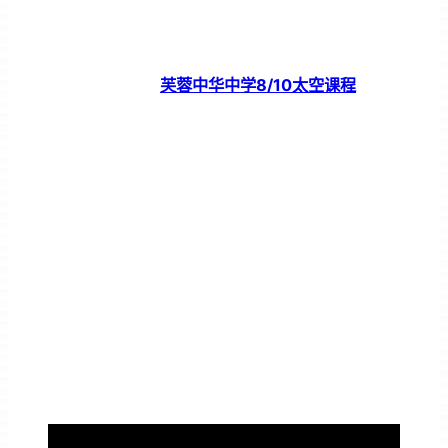
芙蓉中华中学8/10太空课程