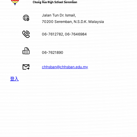
Jalan Tun Dr. Ismail,
70200 Seremban, N.S.D.K. Malaysia
06-7612782, 06-7646984
06-7621890
chhsban@chhsban.edu.my
登入