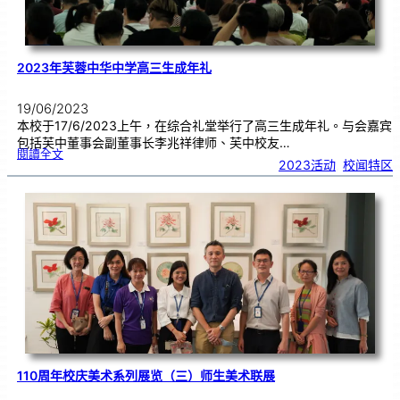
2023年芙蓉中华中学高三生成年礼
19/06/2023
本校于17/6/2023上午，在综合礼堂举行了高三生成年礼。与会嘉宾
包括芙中董事会副董事长李兆祥律师、芙中校友…
:
閱讀全文
2
2023活动
, 
校闻特区
0
2
3
年
芙
蓉
中
华
中
学
高
三
生
成
年
礼
110周年校庆美术系列展览（三）师生美术联展