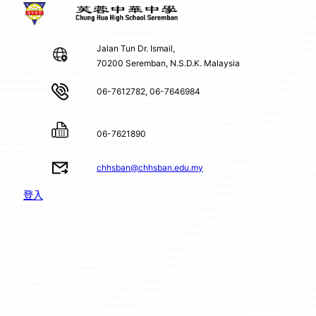
Jalan Tun Dr. Ismail,
70200 Seremban, N.S.D.K. Malaysia
06-7612782, 06-7646984
06-7621890
chhsban@chhsban.edu.my
登入