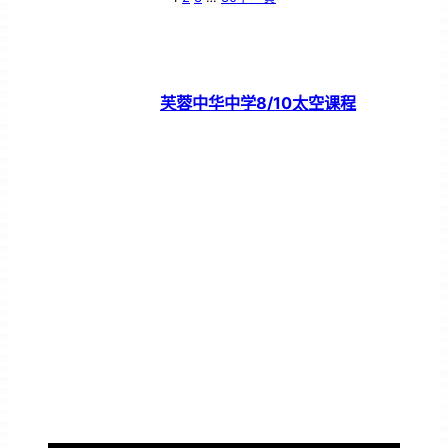
芙蓉中华中学8/10太空课程