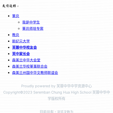
友情连结：
董总
我是中学生
董总师培专案
教总
新纪元大学
芙蓉中华校友会
芙中家长会
森美兰中华大会堂
森美兰华校董事联合会
森美兰州国中华文教师联谊会
Proudly powered by 芙蓉中华中学资源中心
Copyright©2023 Seremban Chung Hua High School 芙蓉中华中
学版权所有
目前共有
，浏览次数为