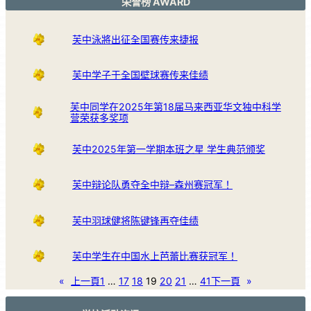
荣誉榜 AWARD
芙中泳將出征全国赛传来捷报
芙中学子于全国壁球赛传来佳绩
芙中同学在2025年第18届马来西亚华文独中科学
营荣获多奖项
芙中2025年第一学期本班之星 学生典范颁奖
芙中辩论队勇夺全中辩–森州赛冠军！
芙中羽球健将陈键锋再夺佳绩
芙中学生在中国水上芭蕾比赛获冠军！
«
上一頁
1
…
17
18
19
20
21
…
41
下一頁
»