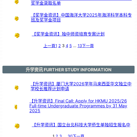
会
奖学金录取名单
】
【奖学金资讯】中国海洋大学2025年海洋科学本科专
班及奖学金项目
【奖学金资讯】独中师资培育专案计划
上一頁
1
2
3
4
5
…
13
下一頁
升学资讯 FURTHER STUDY INFORMATION
【升学资讯】厦门大学2026学年马来西亚华文独立中
学校长推荐计划申请
【升学资讯】Final Call: Apply for HKMU 2025/26
Full-time Undergraduate Programmes by 31 May
2025
【升学资讯】国立台北科技大学侨生单独招生报名中
1
2
3
…
30
下一頁