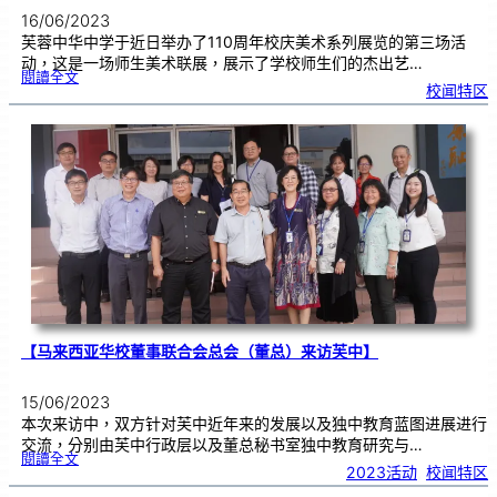
16/06/2023
芙蓉中华中学于近日举办了110周年校庆美术系列展览的第三场活
动，这是一场师生美术联展，展示了学校师生们的杰出艺…
:
閱讀全文
1
校闻特区
1
0
周
年
校
庆
美
术
系
列
展
览
（
三
）
师
生
美
术
联
展
【马来西亚华校董事联合会总会（董总）来访芙中】
15/06/2023
本次来访中，双方针对芙中近年来的发展以及独中教育蓝图进展进行
交流，分别由芙中行政层以及董总秘书室独中教育研究与…
:
閱讀全文
【
2023活动
, 
校闻特区
马
来
西
亚