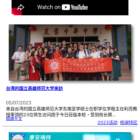
台湾的国立高雄师范大学來訪
05/07/2023
来自台湾的国立高雄师范大学东南亚学硕士在职学位学程主任利亮教
授率领的23位师生访问团于今日莅临本校，受到校长蔡…
:
閱讀全文
台
2023活动
, 
校闻特区
湾
的
国
立
高
雄
师
范