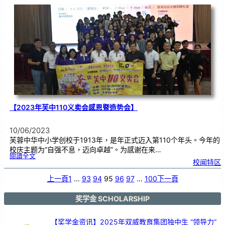
华
校
董
事
联
合
会
总
会
（
董
总
）
来
访
芙
中
】
【2023年芙中110义卖会感恩暨造势会】
10/06/2023
芙蓉中华中小学创校于1913年，是年正式迈入第110个年头。今年的
校庆主题为“自强不息，迈向卓越”。为感谢在来…
:
閱讀全文
【
校闻特区
2
0
2
3
年
上一頁
1
…
93
94
95
96
97
…
100
下一頁
芙
中
1
1
0
义
奖学金 SCHOLARSHIP
卖
会
感
恩
暨
造
【奖学金资讯】2025年双威教育集团独中生 “领导力”
势