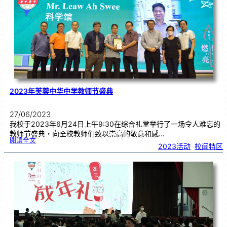
大
学
來
訪
2023年芙蓉中华中学教师节盛典
27/06/2023
我校于2023年6月24日上午9:30在综合礼堂举行了一场令人难忘的
教师节盛典，向全校教师们致以崇高的敬意和感…
:
閱讀全文
2
2023活动
, 
校闻特区
0
2
3
年
芙
蓉
中
华
中
学
教
师
节
盛
典