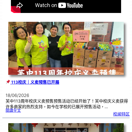
113校庆｜义卖预售已开展
18/06/2026
芙中113周年校庆义卖预售预售活动已经开始了！芙中校庆义卖获得
许多商家的热烈支持，如今在学校的已展开预售活动，…
:
閱讀全文
校闻特区
1
1
3
校
庆
｜
义
卖