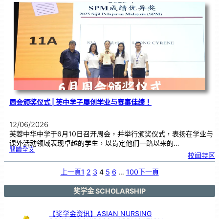
试
作
答
技
巧
工
作
坊
，
助
力
学
生
提
升
考
试
能
力
周会颁奖仪式 | 芙中学子屡创学业与赛事佳绩！
12/06/2026
芙蓉中华中学于6月10日召开周会，并举行颁奖仪式，表扬在学业与
课外活动领域表现卓越的学生，以肯定他们一路以来的…
:
閱讀全文
周
校闻特区
会
颁
奖
仪
式
上一頁
1
2
3
4
5
6
…
100
下一頁
|
芙
中
学
子
屡
奖学金 SCHOLARSHIP
创
学
业
与
赛
事
【奖学金资讯】ASIAN NURSING
佳
绩