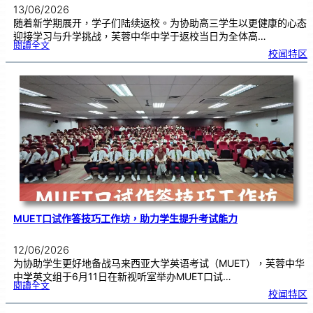
13/06/2026
随着新学期展开，学子们陆续返校。为协助高三学生以更健康的心态
迎接学习与升学挑战，芙蓉中华中学于返校当日为全体高…
:
閱讀全文
精
校闻特区
神
健
康
讲
座
|
少
年
的
我
与
压
力
管
理
MUET口试作答技巧工作坊，助力学生提升考试能力
12/06/2026
为协助学生更好地备战马来西亚大学英语考试（MUET），芙蓉中华
中学英文组于6月11日在新视听室举办MUET口试…
:
閱讀全文
M
校闻特区
U
E
T
口