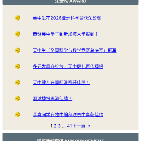
荣誉榜 AWARD
芙中生在2026亚洲科学营获荣誉奖
恭贺芙中学子到新加坡大学报到！
芙中生「全国科学与数学竞赛总决赛」冠军
多元发展齐绽放，芙中健儿再传捷报
芙中健儿在国际泳赛获佳绩！
羽球捷报再添佳绩！
恭喜同学在独中编程联赛中喜获佳绩
1
2
3
…
41
下一頁
»