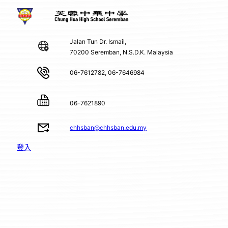
Jalan Tun Dr. Ismail,
70200 Seremban, N.S.D.K. Malaysia
06-7612782, 06-7646984
06-7621890
chhsban@chhsban.edu.my
登入