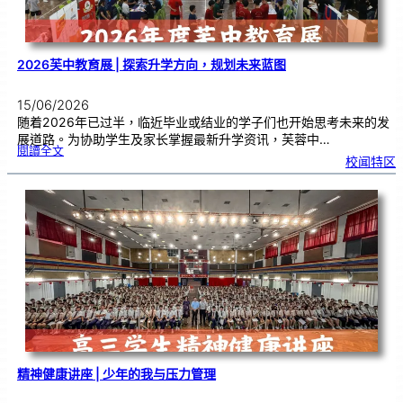
流
2026芙中教育展 | 探索升学方向，规划未来蓝图
15/06/2026
随着2026年已过半，临近毕业或结业的学子们也开始思考未来的发
展道路。为协助学生及家长掌握最新升学资讯，芙蓉中…
:
閱讀全文
2
校闻特区
0
2
6
芙
中
教
育
展
|
探
索
升
学
方
向
，
规
划
未
来
蓝
图
精神健康讲座 | 少年的我与压力管理