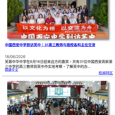
预
售
已
开
展
中国西安中学到访芙中｜31高三教师与我校各科主任交流
18/06/2026
芙蓉中华中学在6月16日迎来远方的嘉宾，共有31位中国西安高新第
三中学的高三教师到芙中作实地考察，了解芙中的办…
:
閱讀全文
中
校闻特区
国
西
安
中
学
到
访
芙
中
｜
3
1
高
三
教
师
与
我
校
各
科
主
任
交