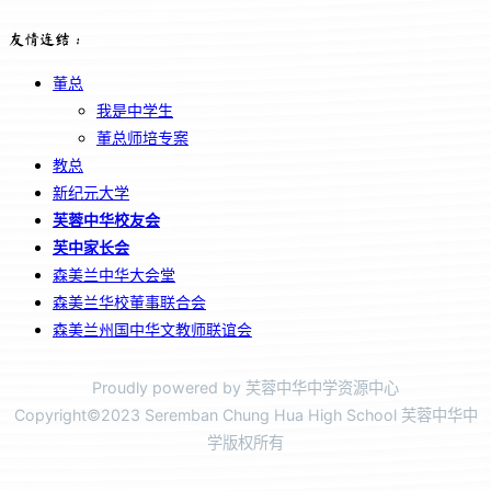
友情连结：
董总
我是中学生
董总师培专案
教总
新纪元大学
芙蓉中华校友会
芙中家长会
森美兰中华大会堂
森美兰华校董事联合会
森美兰州国中华文教师联谊会
Proudly powered by 芙蓉中华中学资源中心
Copyright©2023 Seremban Chung Hua High School 芙蓉中华中
学版权所有