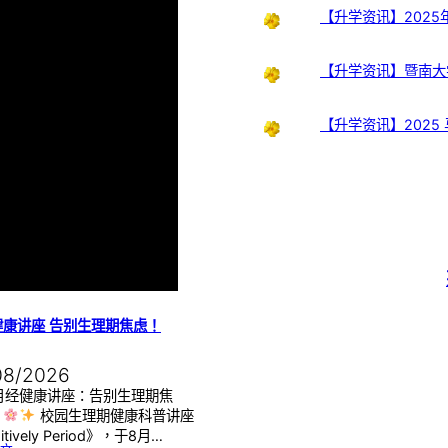
【升学资讯】202
【升学资讯】暨南大
【升学资讯】2025
健康讲座 告别生理期焦虑！
08/2026
月经健康讲座：告别生理期焦
】
校园生理期健康科普讲座
itively Period》，于8月…