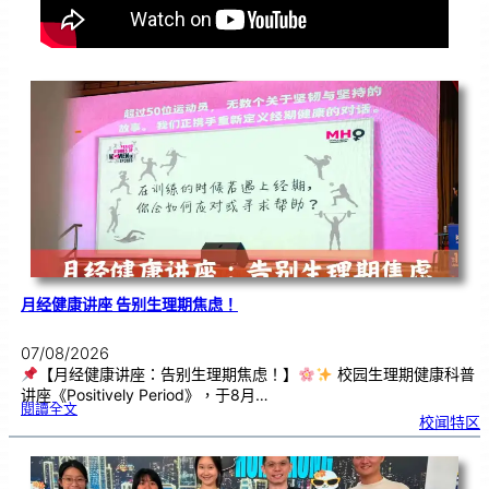
月经健康讲座 告别生理期焦虑！
07/08/2026
【月经健康讲座：告别生理期焦虑！】
校园生理期健康科普
讲座《Positively Period》，于8月…
:
閱讀全文
月
校闻特区
经
健
康
讲
座
告
别
生
理