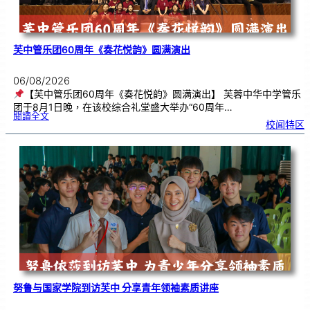
芙中管乐团60周年《奏花悦韵》圆满演出
06/08/2026
【芙中管乐团60周年《奏花悦韵》圆满演出】 芙蓉中华中学管乐
团于8月1日晚，在该校综合礼堂盛大举办“60周年…
:
閱讀全文
芙
校闻特区
中
管
乐
团
6
0
周
年
《
奏
花
悦
韵
》
圆
满
演
出
努鲁与国家学院到访芙中 分享青年领袖素质讲座