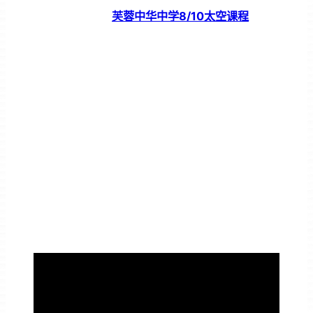
芙蓉中华中学8/10太空课程