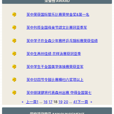
荣誉榜 AWARD
芙中荣获国际管乐比赛荣誉金奖&第一名
芙中包揽全国母亲节颂文比赛冠亚季军
芙中学子在全森少年赛杯乒乓锦标赛荣获佳绩
芙中生再创佳绩 花样泳赛获冠亚季
芙中学生于全国美学体操赛荣获亚军
芙中廿四节令鼓比赛横扫六奖项以上
芙中排球健将代表森州出赛 夺得全国第七
«
上一頁
1
…
16
17
18
19
20
…
41
下一頁
»