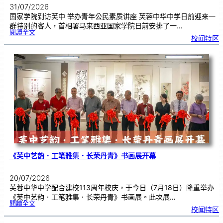
31/07/2026
国家学院到访芙中 举办青年公民素质讲座 芙蓉中华中学日前迎来一
群特别的客人，首相署马来西亚国家学院日前安排了一…
:
閱讀全文
努
校闻特区
鲁
与
国
家
学
院
到
访
芙
中
分
享
青
年
领
袖
素
质
讲
座
《芙中艺韵．工笔雅集．长荣丹青》书画展开幕
20/07/2026
芙蓉中华中学配合建校113周年校庆，于今日（7月18日）隆重举办
《芙中艺韵．工笔雅集．长荣丹青》书画展。此次展…
:
閱讀全文
《
校闻特区
芙
中
艺
韵