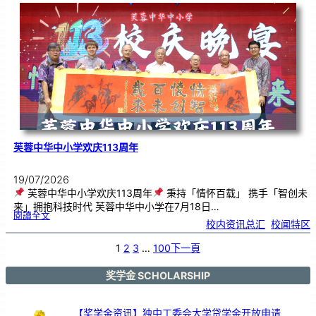
．
工
笔
雅
集
．
长
荣
丹
青
》
书
画
展
开
幕
芙蓉中华中小学欢庆113周年
19/07/2026
芙蓉中华中小学欢庆113周年
秉持「情怀百载」 携手「智创未
来」拥抱科技时代 芙蓉中华中小学在7月18日…
:
閱讀全文
芙
校内资讯总汇
, 
校闻特区
蓉
中
华
中
小
1
2
3
…
100
下一頁
学
欢
庆
1
1
3
奖学金 SCHOLARSHIP
周
年
【奖学金资讯】独中工委会大学贷学金开放申请