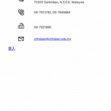
70200 Seremban, N.S.D.K. Malaysia
06-7612782, 06-7646984
06-7621890
chhsban@chhsban.edu.my
登入