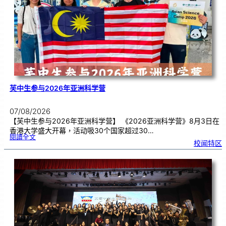
期
焦
虑
！
芙中生参与2026年亚洲科学营
07/08/2026
【芙中生参与2026年亚洲科学营】 《2026亚洲科学营》8月3日在
香港大学盛大开幕，活动吸30个国家超过30…
:
閱讀全文
芙
校闻特区
中
生
参
与
2
0
2
6
年
亚
洲
科
学
营