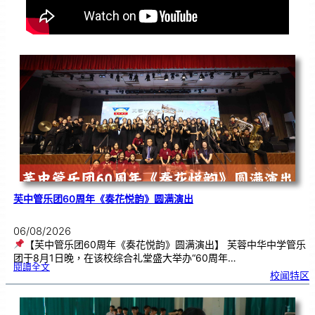
芙中管乐团60周年《奏花悦韵》圆满演出
06/08/2026
【芙中管乐团60周年《奏花悦韵》圆满演出】 芙蓉中华中学管乐
团于8月1日晚，在该校综合礼堂盛大举办“60周年…
:
閱讀全文
芙
校闻特区
中
管
乐
团
6
0
周
年