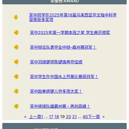
荣誉榜 AWARD
芙中同学在2025年第18届马来西亚华文独中科学
营荣获多奖项
芙中2025年第一学期本班之星 学生典范颁奖
芙中辩论队勇夺全中辩–森州赛冠军！
芙中羽球健将陈键锋再夺佳绩
芙中学生在中国水上芭蕾比赛获冠军！
芙中跆拳道健儿夺多项大奖！
芙中排球队雄霸州赛，再创高峰！
«
上一頁
1
…
17
18
19
20
21
…
40
下一頁
»