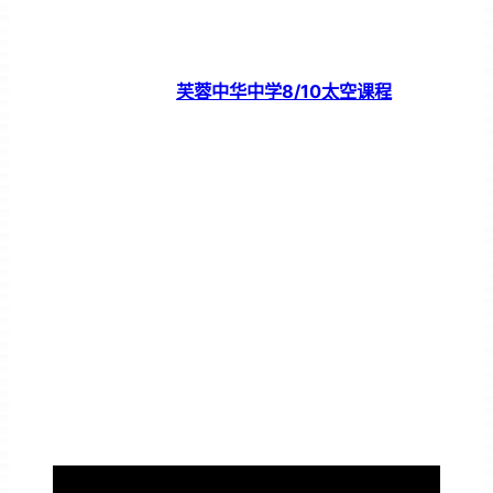
芙蓉中华中学8/10太空课程