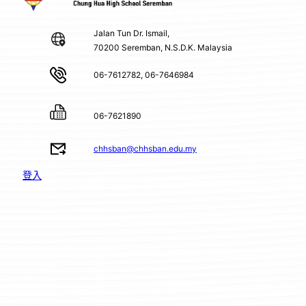
Jalan Tun Dr. Ismail,
70200 Seremban, N.S.D.K. Malaysia
06-7612782, 06-7646984
06-7621890
chhsban@chhsban.edu.my
登入