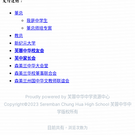
友情连结：
董总
我是中学生
董总师培专案
教总
新纪元大学
芙蓉中华校友会
芙中家长会
森美兰中华大会堂
森美兰华校董事联合会
森美兰州国中华文教师联谊会
Proudly powered by 芙蓉中华中学资源中心
Copyright©2023 Seremban Chung Hua High School 芙蓉中华中
学版权所有
目前共有
，浏览次数为