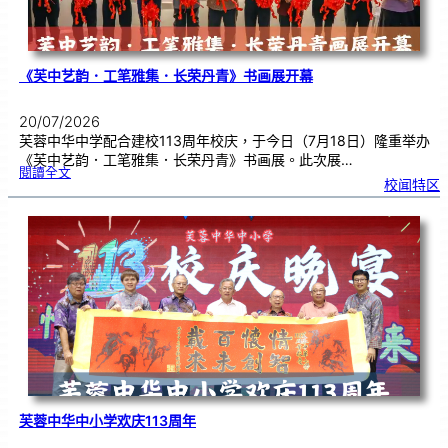
《芙中艺韵．工笔雅集．长荣丹青》书画展开幕
20/07/2026
芙蓉中华中学配合建校113周年校庆，于今日（7月18日）隆重举办
《芙中艺韵．工笔雅集．长荣丹青》书画展。此次展…
:
閱讀全文
《
校闻特区
芙
中
艺
韵
．
工
笔
雅
集
．
长
荣
丹
青
》
书
画
展
开
幕
芙蓉中华中小学欢庆113周年