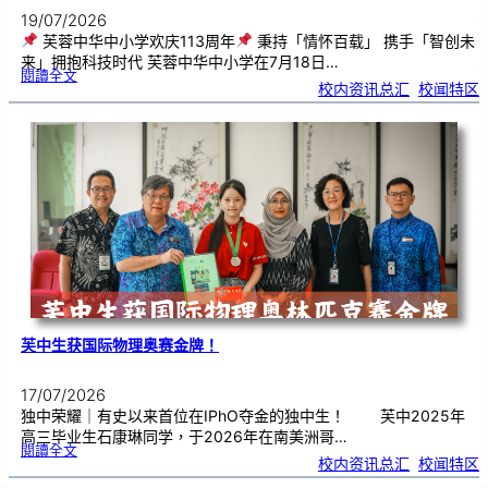
19/07/2026
芙蓉中华中小学欢庆113周年
秉持「情怀百载」 携手「智创未
来」拥抱科技时代 芙蓉中华中小学在7月18日…
:
閱讀全文
芙
校内资讯总汇
, 
校闻特区
蓉
中
华
中
小
学
欢
庆
1
1
3
周
年
芙中生获国际物理奥赛金牌！
17/07/2026
独中荣耀｜有史以来首位在IPhO夺金的独中生！ 芙中2025年
高三毕业生石康琳同学，于2026年在南美洲哥…
:
閱讀全文
芙
校内资讯总汇
, 
校闻特区
中
生
获
国