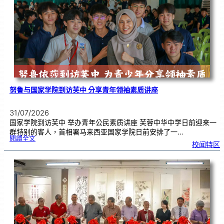
《
奏
花
悦
韵
》
圆
满
演
出
努鲁与国家学院到访芙中 分享青年领袖素质讲座
31/07/2026
国家学院到访芙中 举办青年公民素质讲座 芙蓉中华中学日前迎来一
群特别的客人，首相署马来西亚国家学院日前安排了一…
:
閱讀全文
努
校闻特区
鲁
与
国
家
学
院
到
访
芙
中
分
享
青
年
领
袖
素
质
讲
座