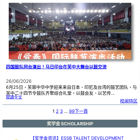
际
物
理
奥
赛
金
牌
！
四国鼓队同台演出！马日印台在芙中大舞台以鼓交流
26/06/2026
6月25日，芙蓉中华中学迎来来自日本、印尼及台湾的鼓艺团队，与
芙中二十四节令鼓队齐聚综合礼堂，以鼓会友、以艺传…
:
閱讀全文
四
校闻特区
国
鼓
队
同
台
1
2
3
…
99
下一頁
演
出
！
马
日
印
奖学金 SCHOLARSHIP
台
在
芙
中
大
舞
【奖学金资讯】ESSB TALENT DEVELOPMENT
台