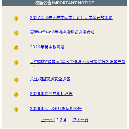
校园公告 IMPORTANT NOTICE
2027年《成人成才助学计划》助学金开放申请
芙蓉中华中学手机应用程式启用通知
2026年芙中教育展
芙中举办“没骨画”美术工作坊，即日接受报名盼各界参
与
关注校园交通安全通告
2026年高三成年礼通告
2026年5月及6月份假期公告
上一頁
1
2
3
4
…
17
下一頁