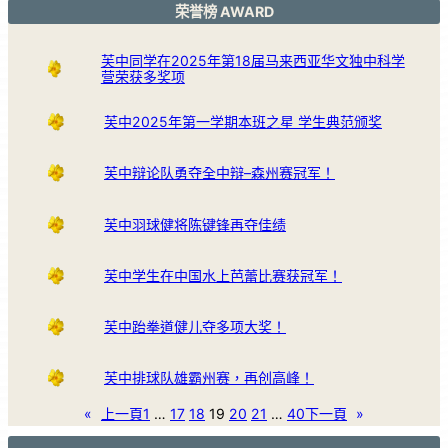
荣誉榜 AWARD
芙中同学在2025年第18届马来西亚华文独中科学
营荣获多奖项
芙中2025年第一学期本班之星 学生典范颁奖
芙中辩论队勇夺全中辩–森州赛冠军！
芙中羽球健将陈键锋再夺佳绩
芙中学生在中国水上芭蕾比赛获冠军！
芙中跆拳道健儿夺多项大奖！
芙中排球队雄霸州赛，再创高峰！
«
上一頁
1
…
17
18
19
20
21
…
40
下一頁
»