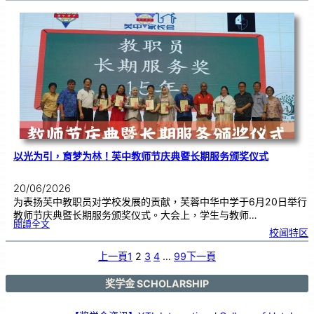
班
级
布
置
比
赛
颁
奖
仪
式
|
创
意
布
置
营
造
温
馨
校
园
以光为引，育梦为林！芙中教师节庆典暨长期服务颁奖仪式
20/06/2026
为表扬芙中教职员对学校发展的贡献，芙蓉中华中学于6月20日举行
教师节庆典暨长期服务颁奖仪式。大会上，学生与教师…
:
閱讀全文
以
校闻特区
光
为
引
，
育
上一頁
1
2
3
4
…
99
下一頁
梦
为
林
！
芙
中
奖学金 SCHOLARSHIP
教
师
节
庆
典
暨