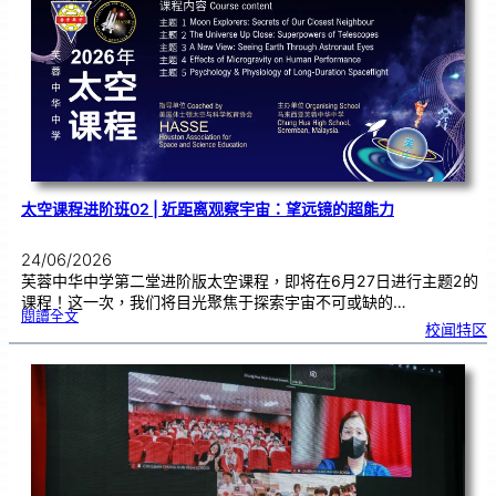
奖
优
秀
学
子
太空课程进阶班02 | 近距离观察宇宙：望远镜的超能力
24/06/2026
芙蓉中华中学第二堂进阶版太空课程，即将在6月27日进行主题2的
课程！这一次，我们将目光聚焦于探索宇宙不可或缺的…
:
閱讀全文
太
校闻特区
空
课
程
进
阶
班
0
2
|
近
距
离
观
察
宇
宙
：
望
远
镜
的
超