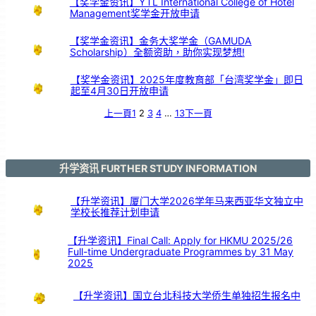
【奖学金资讯】YTL International College of Hotel
长
期
Management奖学金开放申请
服
务
颁
奖
仪
式
【奖学金资讯】金务大奖学金（GAMUDA
Scholarship）全额资助，助你实现梦想!
【奖学金资讯】2025年度教育部「台湾奖学金」即日
起至4月30日开放申请
上一頁
1
2
3
4
…
13
下一頁
升学资讯 FURTHER STUDY INFORMATION
【升学资讯】厦门大学2026学年马来西亚华文独立中
学校长推荐计划申请
【升学资讯】Final Call: Apply for HKMU 2025/26
Full-time Undergraduate Programmes by 31 May
2025
【升学资讯】国立台北科技大学侨生单独招生报名中