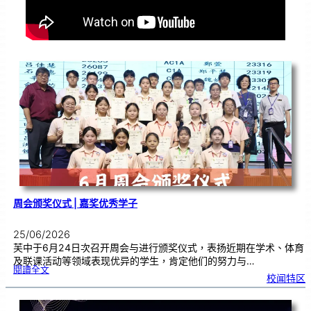
周会颁奖仪式 | 嘉奖优秀学子
25/06/2026
芙中于6月24日次召开周会与进行颁奖仪式，表扬近期在学术、体育
及联课活动等领域表现优异的学生，肯定他们的努力与…
:
閱讀全文
周
校闻特区
会
颁
奖
仪
式
|
嘉