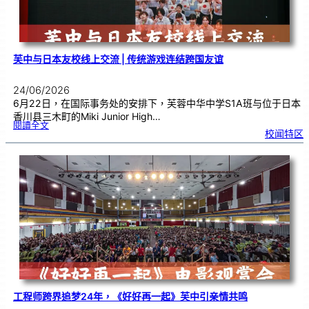
能
力
芙中与日本友校线上交流 | 传统游戏连结跨国友谊
24/06/2026
6月22日，在国际事务处的安排下，芙蓉中华中学S1A班与位于日本
香川县三木町的Miki Junior High…
:
閱讀全文
芙
校闻特区
中
与
日
本
友
校
线
上
交
流
|
传
统
游
戏
连
结
跨
国
友
谊
工程师跨界追梦24年，《好好再一起》芙中引亲情共鸣