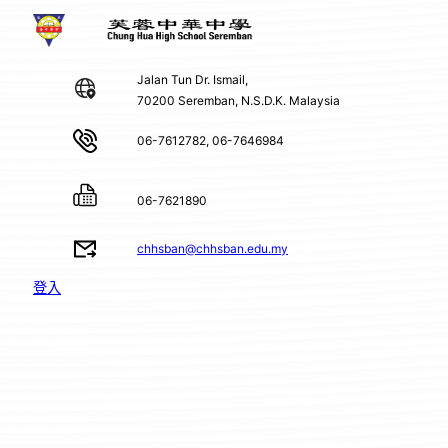
Jalan Tun Dr. Ismail,
70200 Seremban, N.S.D.K. Malaysia
06-7612782, 06-7646984
06-7621890
chhsban@chhsban.edu.my
登入