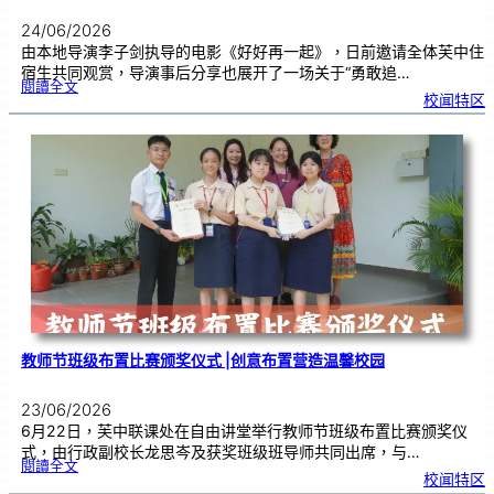
24/06/2026
由本地导演李子剑执导的电影《好好再一起》，日前邀请全体芙中住
宿生共同观赏，导演事后分享也展开了一场关于“勇敢追…
:
閱讀全文
工
校闻特区
程
师
跨
界
追
梦
2
4
年
，
《
好
好
再
一
起
》
芙
中
引
亲
情
共
鸣
教师节班级布置比赛颁奖仪式 |创意布置营造温馨校园
23/06/2026
6月22日，芙中联课处在自由讲堂举行教师节班级布置比赛颁奖仪
式，由行政副校长龙思岑及获奖班级班导师共同出席，与…
:
閱讀全文
教
校闻特区
师
节