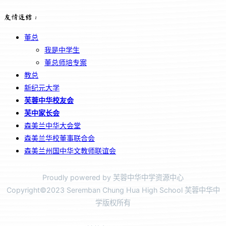
友情连结：
董总
我是中学生
董总师培专案
教总
新纪元大学
芙蓉中华校友会
芙中家长会
森美兰中华大会堂
森美兰华校董事联合会
森美兰州国中华文教师联谊会
Proudly powered by 芙蓉中华中学资源中心
Copyright©2023 Seremban Chung Hua High School 芙蓉中华中
学版权所有