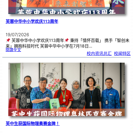
芙蓉中华中小学欢庆113周年
19/07/2026
芙蓉中华中小学欢庆113周年
秉持「情怀百载」 携手「智创未
来」拥抱科技时代 芙蓉中华中小学在7月18日…
:
閱讀全文
芙
校内资讯总汇
, 
校闻特区
蓉
中
华
中
小
学
欢
庆
1
1
3
周
年
芙中生获国际物理奥赛金牌！