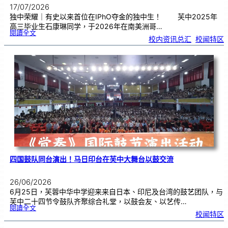
17/07/2026
独中荣耀｜有史以来首位在IPhO夺金的独中生！ 芙中2025年
高三毕业生石康琳同学，于2026年在南美洲哥…
:
閱讀全文
芙
校内资讯总汇
, 
校闻特区
中
生
获
国
际
物
理
奥
赛
金
牌
！
四国鼓队同台演出！马日印台在芙中大舞台以鼓交流
26/06/2026
6月25日，芙蓉中华中学迎来来自日本、印尼及台湾的鼓艺团队，与
芙中二十四节令鼓队齐聚综合礼堂，以鼓会友、以艺传…
:
閱讀全文
四
校闻特区
国
鼓
队
同