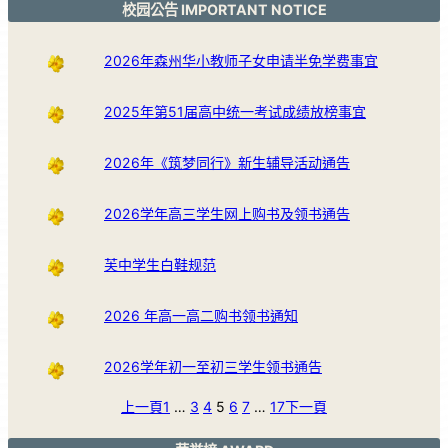
校园公告 IMPORTANT NOTICE
2026年森州华小教师子女申请半免学费事宜
2025年第51届高中统一考试成绩放榜事宜
2026年《筑梦同行》新生辅导活动通告
2026学年高三学生网上购书及领书通告
芙中学生白鞋规范
2026 年高一高二购书领书通知
2026学年初一至初三学生领书通告
上一頁
1
…
3
4
5
6
7
…
17
下一頁