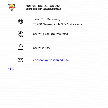
Jalan Tun Dr. Ismail,
70200 Seremban, N.S.D.K. Malaysia
06-7612782, 06-7646984
06-7621890
chhsban@chhsban.edu.my
登入