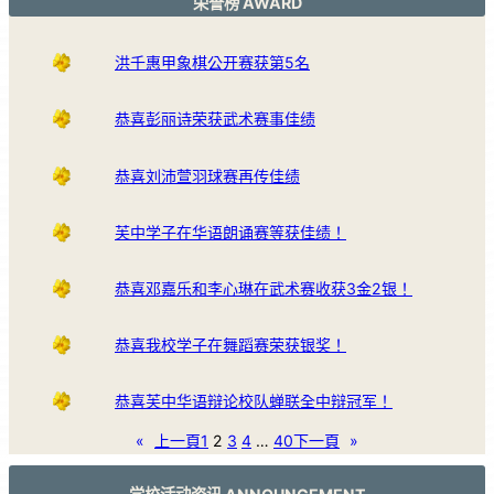
荣誉榜 AWARD
洪千惠甲象棋公开赛获第5名
恭喜彭丽诗荣获武术赛事佳绩
恭喜刘沛萱羽球赛再传佳绩
芙中学子在华语朗诵赛等获佳绩！
恭喜邓嘉乐和李心琳在武术赛收获3金2银！
恭喜我校学子在舞蹈赛荣获银奖！
恭喜芙中华语辩论校队蝉联全中辩冠军！
«
上一頁
1
2
3
4
…
40
下一頁
»