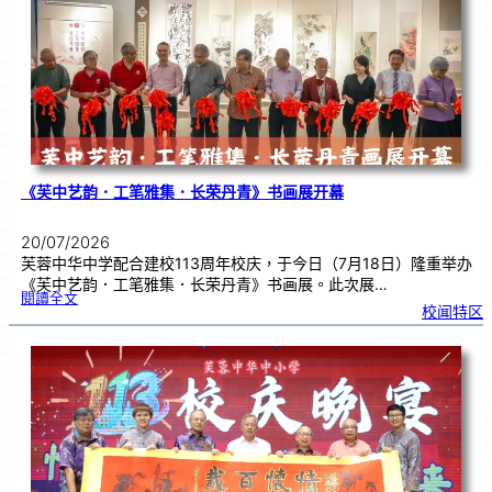
中
分
享
青
年
领
袖
素
质
讲
座
《芙中艺韵．工笔雅集．长荣丹青》书画展开幕
20/07/2026
芙蓉中华中学配合建校113周年校庆，于今日（7月18日）隆重举办
《芙中艺韵．工笔雅集．长荣丹青》书画展。此次展…
:
閱讀全文
《
校闻特区
芙
中
艺
韵
．
工
笔
雅
集
．
长
荣
丹
青
》
书
画
展
开
幕