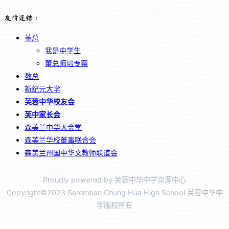
友情连结：
董总
我是中学生
董总师培专案
教总
新纪元大学
芙蓉中华校友会
芙中家长会
森美兰中华大会堂
森美兰华校董事联合会
森美兰州国中华文教师联谊会
Proudly powered by 芙蓉中华中学资源中心
Copyright©2023 Seremban Chung Hua High School 芙蓉中华中
学版权所有