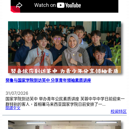
努鲁与国家学院到访芙中 分享青年领袖素质讲座
31/07/2026
国家学院到访芙中 举办青年公民素质讲座 芙蓉中华中学日前迎来一
群特别的客人，首相署马来西亚国家学院日前安排了一…
:
閱讀全文
努
校闻特区
鲁
与
国
家
学
院
到
访
芙