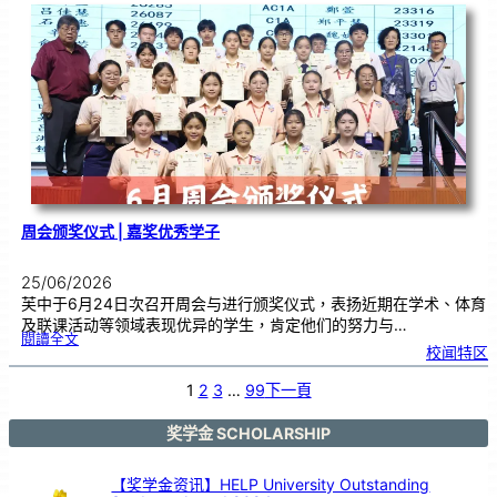
台
演
出
！
马
日
印
台
在
芙
中
大
舞
台
以
鼓
交
流
周会颁奖仪式 | 嘉奖优秀学子
25/06/2026
芙中于6月24日次召开周会与进行颁奖仪式，表扬近期在学术、体育
及联课活动等领域表现优异的学生，肯定他们的努力与…
:
閱讀全文
周
校闻特区
会
颁
奖
仪
式
1
2
3
…
99
下一頁
|
嘉
奖
优
秀
学
奖学金 SCHOLARSHIP
子
【奖学金资讯】HELP University Outstanding