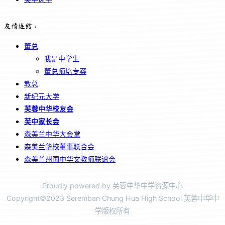
友情连结：
董总
我是中学生
董总师培专案
教总
新纪元大学
芙蓉中华校友会
芙中家长会
森美兰中华大会堂
森美兰华校董事联合会
森美兰州国中华文教师联谊会
Proudly powered by 芙蓉中华中学资源中心
Copyright©2023 Seremban Chung Hua High School 芙蓉中华中
学版权所有