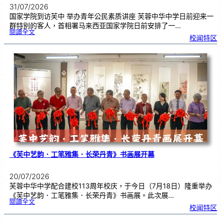
31/07/2026
国家学院到访芙中 举办青年公民素质讲座 芙蓉中华中学日前迎来一
群特别的客人，首相署马来西亚国家学院日前安排了一…
:
閱讀全文
努
校闻特区
鲁
与
国
家
学
院
到
访
芙
中
分
享
青
年
领
袖
素
质
讲
座
《芙中艺韵．工笔雅集．长荣丹青》书画展开幕
20/07/2026
芙蓉中华中学配合建校113周年校庆，于今日（7月18日）隆重举办
《芙中艺韵．工笔雅集．长荣丹青》书画展。此次展…
:
閱讀全文
《
校闻特区
芙
中
艺
韵