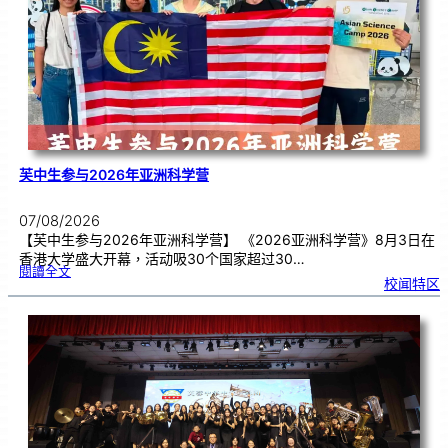
期
焦
虑
！
芙中生参与2026年亚洲科学营
07/08/2026
【芙中生参与2026年亚洲科学营】 《2026亚洲科学营》8月3日在
香港大学盛大开幕，活动吸30个国家超过30…
:
閱讀全文
芙
校闻特区
中
生
参
与
2
0
2
6
年
亚
洲
科
学
营