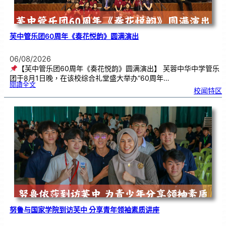
芙中管乐团60周年《奏花悦韵》圆满演出
06/08/2026
【芙中管乐团60周年《奏花悦韵》圆满演出】 芙蓉中华中学管乐
团于8月1日晚，在该校综合礼堂盛大举办“60周年…
:
閱讀全文
芙
校闻特区
中
管
乐
团
6
0
周
年
《
奏
花
悦
韵
》
圆
满
演
出
努鲁与国家学院到访芙中 分享青年领袖素质讲座