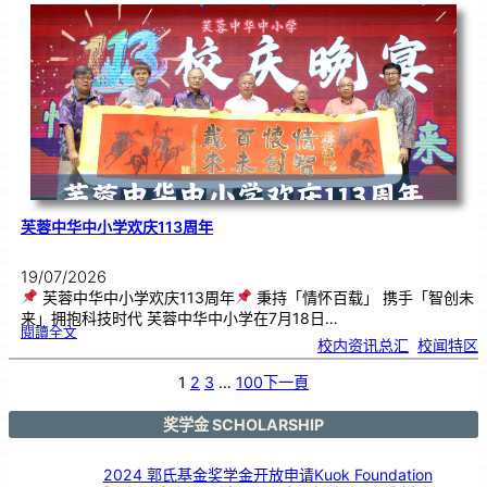
．
工
笔
雅
集
．
长
荣
丹
青
》
书
画
展
开
幕
芙蓉中华中小学欢庆113周年
19/07/2026
芙蓉中华中小学欢庆113周年
秉持「情怀百载」 携手「智创未
来」拥抱科技时代 芙蓉中华中小学在7月18日…
:
閱讀全文
芙
校内资讯总汇
, 
校闻特区
蓉
中
华
中
小
1
2
3
…
100
下一頁
学
欢
庆
1
1
3
奖学金 SCHOLARSHIP
周
年
2024 郭氏基金奖学金开放申请Kuok Foundation