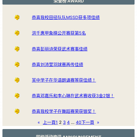
荣誉榜 AWARD
恭喜我校田径队队MSSD获多项佳绩
洪千惠甲象棋公开赛获第5名
恭喜彭丽诗荣获武术赛事佳绩
恭喜刘沛萱羽球赛再传佳绩
芙中学子在华语朗诵赛等获佳绩！
恭喜邓嘉乐和李心琳在武术赛收获3金2银！
恭喜我校学子在舞蹈赛荣获银奖！
«
上一頁
1
2
3
4
…
40
下一頁
»