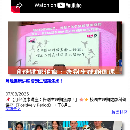
月经健康讲座 告别生理期焦虑！
07/08/2026
【月经健康讲座：告别生理期焦虑！】
校园生理期健康科普
讲座《Positively Period》，于8月…
:
閱讀全文
月
校闻特区
经
健
康
讲
座
告
别
生
理