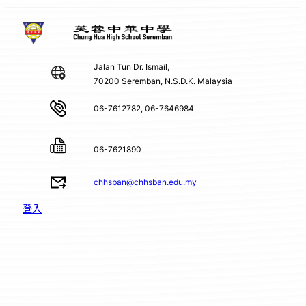
Jalan Tun Dr. Ismail,
70200 Seremban, N.S.D.K. Malaysia
06-7612782, 06-7646984
06-7621890
chhsban@chhsban.edu.my
登入