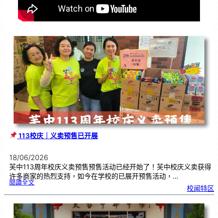
113校庆｜义卖预售已开展
18/06/2026
芙中113周年校庆义卖预售预售活动已经开始了！芙中校庆义卖获得
许多商家的热烈支持，如今在学校的已展开预售活动，…
:
閱讀全文
校闻特区
1
1
3
校
庆
｜
义
卖