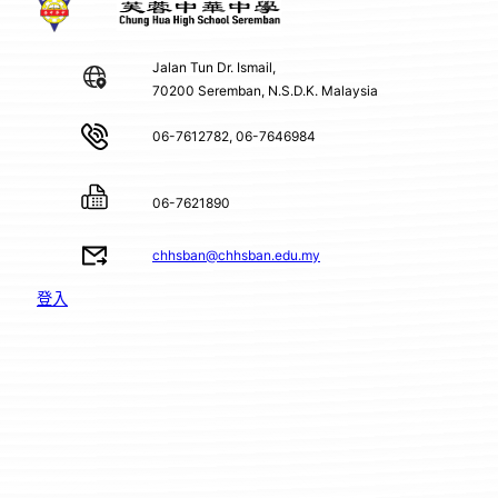
Jalan Tun Dr. Ismail,
70200 Seremban, N.S.D.K. Malaysia
06-7612782, 06-7646984
06-7621890
chhsban@chhsban.edu.my
登入