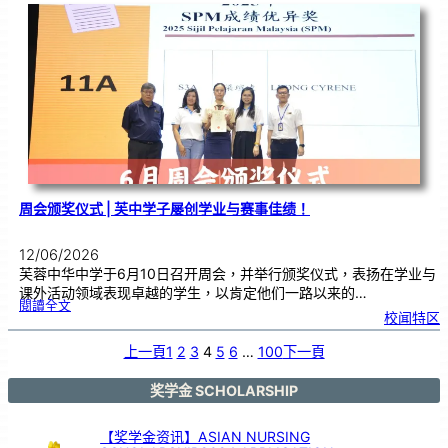
试
作
答
技
巧
工
作
坊
，
助
力
学
生
提
升
考
试
能
力
周会颁奖仪式 | 芙中学子屡创学业与赛事佳绩！
12/06/2026
芙蓉中华中学于6月10日召开周会，并举行颁奖仪式，表扬在学业与
课外活动领域表现卓越的学生，以肯定他们一路以来的…
:
閱讀全文
周
校闻特区
会
颁
奖
仪
式
上一頁
1
2
3
4
5
6
…
100
下一頁
|
芙
中
学
子
屡
奖学金 SCHOLARSHIP
创
学
业
与
赛
事
【奖学金资讯】ASIAN NURSING
佳
绩