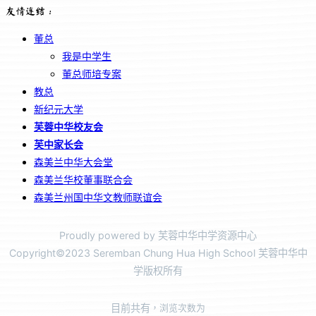
友情连结：
董总
我是中学生
董总师培专案
教总
新纪元大学
芙蓉中华校友会
芙中家长会
森美兰中华大会堂
森美兰华校董事联合会
森美兰州国中华文教师联谊会
Proudly powered by 芙蓉中华中学资源中心
Copyright©2023 Seremban Chung Hua High School 芙蓉中华中
学版权所有
目前共有
，浏览次数为