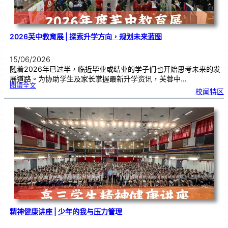
流
2026芙中教育展 | 探索升学方向，规划未来蓝图
15/06/2026
随着2026年已过半，临近毕业或结业的学子们也开始思考未来的发
展道路。为协助学生及家长掌握最新升学资讯，芙蓉中…
:
閱讀全文
2
校闻特区
0
2
6
芙
中
教
育
展
|
探
索
升
学
方
向
，
规
划
未
来
蓝
图
精神健康讲座 | 少年的我与压力管理