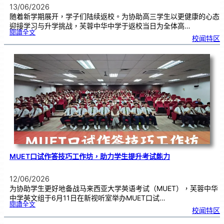
13/06/2026
随着新学期展开，学子们陆续返校。为协助高三学生以更健康的心态
迎接学习与升学挑战，芙蓉中华中学于返校当日为全体高…
:
閱讀全文
精
校闻特区
神
健
康
讲
座
|
少
年
的
我
与
压
力
管
理
MUET口试作答技巧工作坊，助力学生提升考试能力
12/06/2026
为协助学生更好地备战马来西亚大学英语考试（MUET），芙蓉中华
中学英文组于6月11日在新视听室举办MUET口试…
:
閱讀全文
M
校闻特区
U
E
T
口