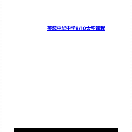
芙蓉中华中学8/10太空课程