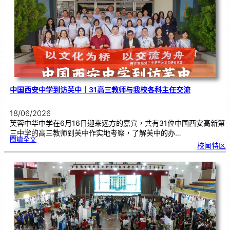
预
售
已
开
展
中国西安中学到访芙中｜31高三教师与我校各科主任交流
18/06/2026
芙蓉中华中学在6月16日迎来远方的嘉宾，共有31位中国西安高新第
三中学的高三教师到芙中作实地考察，了解芙中的办…
:
閱讀全文
中
校闻特区
国
西
安
中
学
到
访
芙
中
｜
3
1
高
三
教
师
与
我
校
各
科
主
任
交