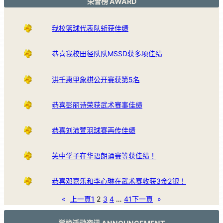
荣誉榜 AWARD
我校篮球代表队斩获佳绩
恭喜我校田径队队MSSD获多项佳绩
洪千惠甲象棋公开赛获第5名
恭喜彭丽诗荣获武术赛事佳绩
恭喜刘沛萱羽球赛再传佳绩
芙中学子在华语朗诵赛等获佳绩！
恭喜邓嘉乐和李心琳在武术赛收获3金2银！
«
上一頁
1
2
3
4
…
41
下一頁
»