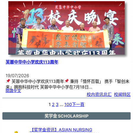
．
工
笔
雅
集
．
长
荣
丹
青
》
书
画
展
开
幕
芙蓉中华中小学欢庆113周年
19/07/2026
芙蓉中华中小学欢庆113周年
秉持「情怀百载」 携手「智创未
来」拥抱科技时代 芙蓉中华中小学在7月18日…
:
閱讀全文
芙
校内资讯总汇
, 
校闻特区
蓉
中
华
中
小
1
2
3
…
100
下一頁
学
欢
庆
1
1
3
奖学金 SCHOLARSHIP
周
年
【奖学金资讯】ASIAN NURSING