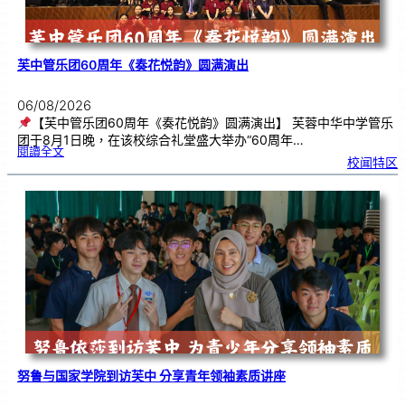
芙中管乐团60周年《奏花悦韵》圆满演出
06/08/2026
【芙中管乐团60周年《奏花悦韵》圆满演出】 芙蓉中华中学管乐
团于8月1日晚，在该校综合礼堂盛大举办“60周年…
:
閱讀全文
芙
校闻特区
中
管
乐
团
6
0
周
年
《
奏
花
悦
韵
》
圆
满
演
出
努鲁与国家学院到访芙中 分享青年领袖素质讲座