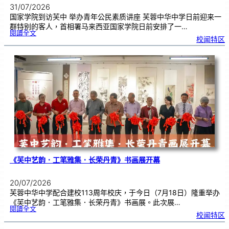
31/07/2026
国家学院到访芙中 举办青年公民素质讲座 芙蓉中华中学日前迎来一
群特别的客人，首相署马来西亚国家学院日前安排了一…
:
閱讀全文
努
校闻特区
鲁
与
国
家
学
院
到
访
芙
中
分
享
青
年
领
袖
素
质
讲
座
《芙中艺韵．工笔雅集．长荣丹青》书画展开幕
20/07/2026
芙蓉中华中学配合建校113周年校庆，于今日（7月18日）隆重举办
《芙中艺韵．工笔雅集．长荣丹青》书画展。此次展…
:
閱讀全文
《
校闻特区
芙
中
艺
韵