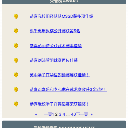
荣誉榜 AWARD
恭喜我校田径队队MSSD获多项佳绩
洪千惠甲象棋公开赛获第5名
恭喜彭丽诗荣获武术赛事佳绩
恭喜刘沛萱羽球赛再传佳绩
芙中学子在华语朗诵赛等获佳绩！
恭喜邓嘉乐和李心琳在武术赛收获3金2银！
恭喜我校学子在舞蹈赛荣获银奖！
«
上一頁
1
2
3
4
…
40
下一頁
»