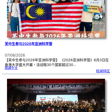
期
焦
虑
！
芙中生参与2026年亚洲科学营
07/08/2026
【芙中生参与2026年亚洲科学营】 《2026亚洲科学营》8月3日在
香港大学盛大开幕，活动吸30个国家超过30…
:
閱讀全文
芙
校闻特区
中
生
参
与
2
0
2
6
年
亚
洲
科
学
营