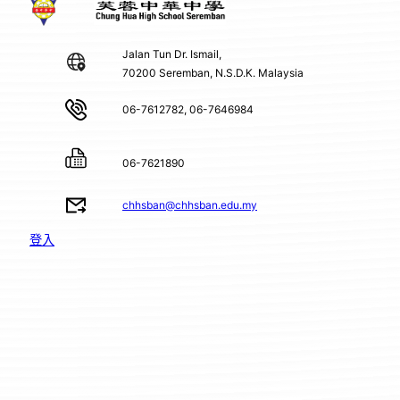
Jalan Tun Dr. Ismail,
70200 Seremban, N.S.D.K. Malaysia
06-7612782, 06-7646984
06-7621890
chhsban@chhsban.edu.my
登入