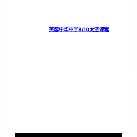
芙蓉中华中学8/10太空课程