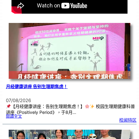
月经健康讲座 告别生理期焦虑！
07/08/2026
【月经健康讲座：告别生理期焦虑！】
校园生理期健康科普
讲座《Positively Period》，于8月…
:
閱讀全文
月
校闻特区
经
健
康
讲
座
告
别
生
理