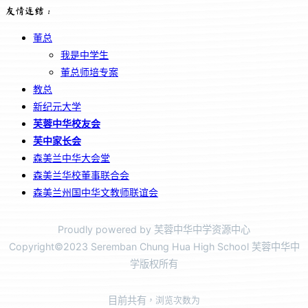
友情连结：
董总
我是中学生
董总师培专案
教总
新纪元大学
芙蓉中华校友会
芙中家长会
森美兰中华大会堂
森美兰华校董事联合会
森美兰州国中华文教师联谊会
Proudly powered by 芙蓉中华中学资源中心
Copyright©2023 Seremban Chung Hua High School 芙蓉中华中
学版权所有
目前共有
，浏览次数为