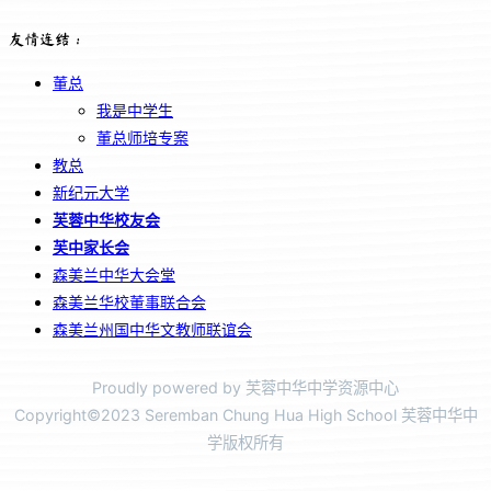
友情连结：
董总
我是中学生
董总师培专案
教总
新纪元大学
芙蓉中华校友会
芙中家长会
森美兰中华大会堂
森美兰华校董事联合会
森美兰州国中华文教师联谊会
Proudly powered by 芙蓉中华中学资源中心
Copyright©2023 Seremban Chung Hua High School 芙蓉中华中
学版权所有