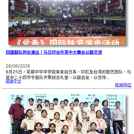
金
牌
！
四国鼓队同台演出！马日印台在芙中大舞台以鼓交流
26/06/2026
6月25日，芙蓉中华中学迎来来自日本、印尼及台湾的鼓艺团队，与
芙中二十四节令鼓队齐聚综合礼堂，以鼓会友、以艺传…
:
閱讀全文
四
校闻特区
国
鼓
队
同
台
演
出
！
马
日
印
台
在
芙
中
大
舞
台
以
鼓
交
流