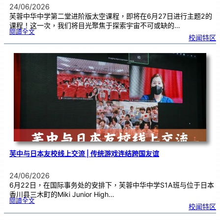
24/06/2026
芙蓉中华中学第二堂进阶版太空课程，即将在6月27日进行主题2的
课程！这一次，我们将目光聚焦于探索宇宙不可或缺的…
:
閱讀全文
太
校闻特区
空
课
程
进
阶
班
0
2
|
近
距
离
观
察
宇
宙
：
望
远
镜
的
超
能
力
芙中与日本友校线上交流 | 传统游戏连结跨国友谊
24/06/2026
6月22日，在国际事务处的安排下，芙蓉中华中学S1A班与位于日本
香川县三木町的Miki Junior High…
:
閱讀全文
芙
校闻特区
中
与
日
本