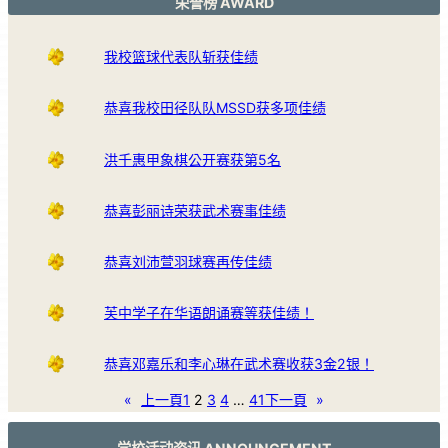
荣誉榜 AWARD
我校篮球代表队斩获佳绩
恭喜我校田径队队MSSD获多项佳绩
洪千惠甲象棋公开赛获第5名
恭喜彭丽诗荣获武术赛事佳绩
恭喜刘沛萱羽球赛再传佳绩
芙中学子在华语朗诵赛等获佳绩！
恭喜邓嘉乐和李心琳在武术赛收获3金2银！
«
上一頁
1
2
3
4
…
41
下一頁
»