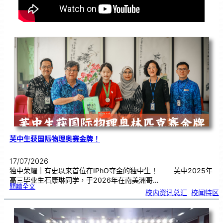
芙中生获国际物理奥赛金牌！
17/07/2026
独中荣耀｜有史以来首位在IPhO夺金的独中生！ 芙中2025年
高三毕业生石康琳同学，于2026年在南美洲哥…
:
閱讀全文
芙
校内资讯总汇
, 
校闻特区
中
生
获
国
际
物
理
奥
赛