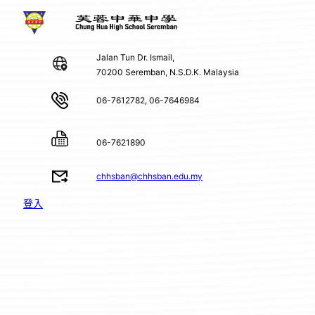
Jalan Tun Dr. Ismail,
70200 Seremban, N.S.D.K. Malaysia
06-7612782, 06-7646984
06-7621890
chhsban@chhsban.edu.my
登入