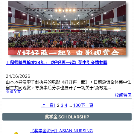
友
校
线
上
交
流
|
传
统
游
戏
连
结
跨
国
友
谊
工程师跨界追梦24年，《好好再一起》芙中引亲情共鸣
24/06/2026
由本地导演李子剑执导的电影《好好再一起》，日前邀请全体芙中住
宿生共同观赏，导演事后分享也展开了一场关于“勇敢追…
:
閱讀全文
工
校闻特区
程
师
跨
界
追
上一頁
1
2
3
4
…
100
下一頁
梦
2
4
年
，
《
奖学金 SCHOLARSHIP
好
好
再
一
起
》
【奖学金资讯】ASIAN NURSING
芙
中