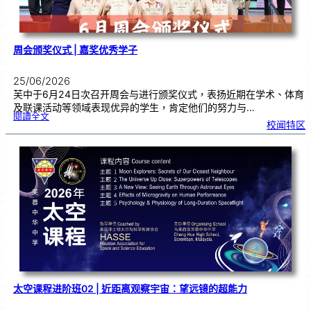
周会颁奖仪式 | 嘉奖优秀学子
25/06/2026
芙中于6月24日次召开周会与进行颁奖仪式，表扬近期在学术、体育
及联课活动等领域表现优异的学生，肯定他们的努力与…
:
閱讀全文
周
校闻特区
会
颁
奖
仪
式
|
嘉
奖
优
秀
学
子
太空课程进阶班02 | 近距离观察宇宙：望远镜的超能力