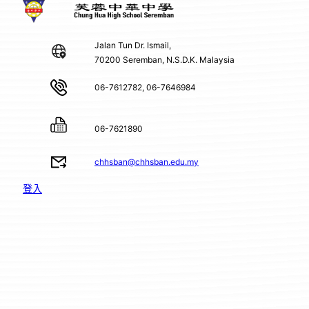
Jalan Tun Dr. Ismail,
70200 Seremban, N.S.D.K. Malaysia
06-7612782, 06-7646984
06-7621890
chhsban@chhsban.edu.my
登入