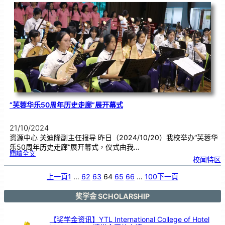
赴
S
e
r
e
m
b
a
n
B
a
r
a
t
的
童
军
营
地
参
与
训
练
“芙蓉华乐50周年历史走廊”展开幕式
21/10/2024
资源中心 关迪隆副主任报导 昨日（2024/10/20）我校举办“芙蓉华
乐50周年历史走廊”展开幕式，仪式由我…
:
閱讀全文
“
校闻特区
芙
蓉
华
乐
5
上一頁
1
…
62
63
64
65
66
…
100
下一頁
0
周
年
历
史
走
奖学金 SCHOLARSHIP
廊
”
展
开
幕
式
【奖学金资讯】YTL International College of Hotel