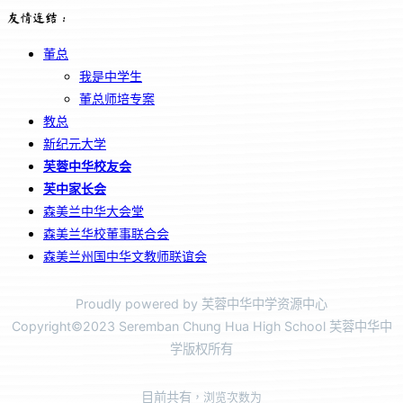
友情连结：
董总
我是中学生
董总师培专案
教总
新纪元大学
芙蓉中华校友会
芙中家长会
森美兰中华大会堂
森美兰华校董事联合会
森美兰州国中华文教师联谊会
Proudly powered by 芙蓉中华中学资源中心
Copyright©2023 Seremban Chung Hua High School 芙蓉中华中
学版权所有
目前共有
，浏览次数为