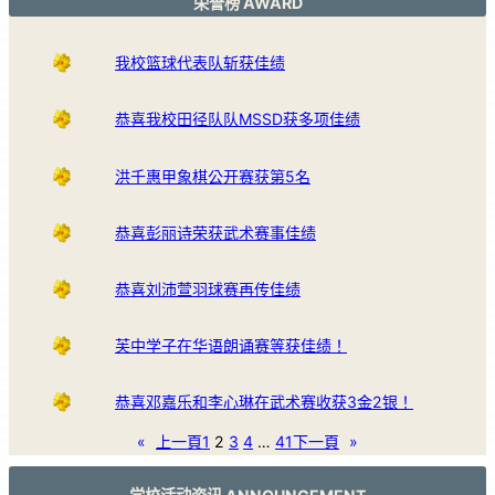
荣誉榜 AWARD
我校篮球代表队斩获佳绩
恭喜我校田径队队MSSD获多项佳绩
洪千惠甲象棋公开赛获第5名
恭喜彭丽诗荣获武术赛事佳绩
恭喜刘沛萱羽球赛再传佳绩
芙中学子在华语朗诵赛等获佳绩！
恭喜邓嘉乐和李心琳在武术赛收获3金2银！
«
上一頁
1
2
3
4
…
41
下一頁
»