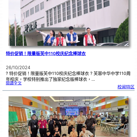
篮
总
芙
蓉
分
会
U
1
6
以
下
男
子
组
冠
军
特价促销！限量版芙中110校庆纪念棒球衣
26/10/2024
? 特价促销！限量版芙中110校庆纪念棒球衣 ? 芙蓉中华中学110周
年校庆，学校特别推出了独家纪念版棒球衣，…
:
閱讀全文
特
校闻特区
价
促
销
！
限
量
版
芙
中
1
1
0
校
庆
纪
念
棒
球
衣