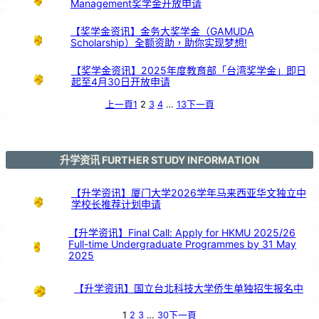
Management奖学金开放申请
【奖学金资讯】金务大奖学金（GAMUDA
Scholarship）全额资助，助你实现梦想!
【奖学金资讯】2025年度教育部「台湾奖学金」即日
起至4月30日开放申请
上一頁
1
2
3
4
…
13
下一頁
升学资讯 FURTHER STUDY INFORMATION
【升学资讯】厦门大学2026学年马来西亚华文独立中
学校长推荐计划申请
【升学资讯】Final Call: Apply for HKMU 2025/26
Full-time Undergraduate Programmes by 31 May
2025
【升学资讯】国立台北科技大学侨生单独招生报名中
1
2
3
…
30
下一頁