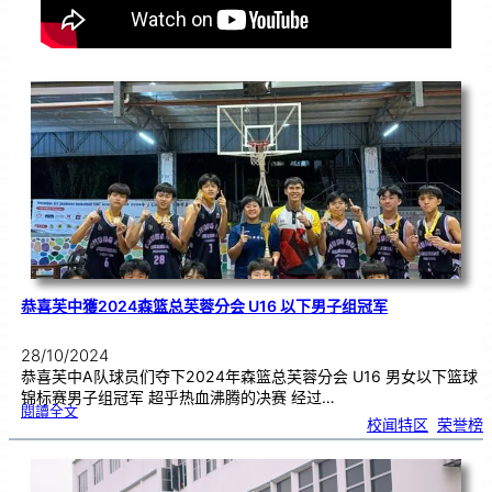
恭喜芙中獲2024森篮总芙蓉分会 U16 以下男子组冠军
28/10/2024
恭喜芙中A队球员们夺下2024年森篮总芙蓉分会 U16 男女以下篮球
锦标赛男子组冠军 超乎热血沸腾的决赛 经过…
:
閱讀全文
恭
校闻特区
, 
荣誉榜
喜
芙
中
獲
2
0
2
4
森