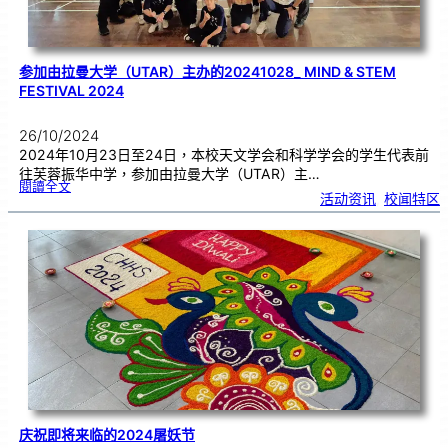
参加由拉曼大学（UTAR）主办的20241028_ MIND & STEM
FESTIVAL 2024
26/10/2024
2024年10月23日至24日，本校天文学会和科学学会的学生代表前
往芙蓉振华中学，参加由拉曼大学（UTAR）主…
:
閱讀全文
参
活动资讯
, 
校闻特区
加
由
拉
曼
大
学
（
U
T
A
R
）
主
办
的
2
0
2
4
1
0
2
8
_
M
I
N
D
&
S
T
E
M
F
庆祝即将来临的2024屠妖节
E
S