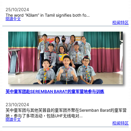
T
I
V
A
25/10/2024
L
2
0
The word “Kōlam” in Tamil signifies both fo…
2
4
:
閱讀全文
庆
校闻特区
祝
即
将
来
临
的
2
0
2
4
屠
妖
节
芙中童军团赴SEREMBAN BARAT的童军营地参与训练
23/10/2024
芙中童军团与其他芙蓉县的童军团齐聚在Seremban Barat的童军营
地，参与了多项活动，包括UHF无线电对…
:
閱讀全文
芙
校闻特区
中
童
军
团