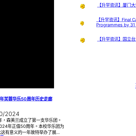
【升学资讯】厦门大
【升学资讯】Final Call:
Programmes by 31
【升学资讯】国立台
4年芙蓉华乐50周年历史走廊
10/2024
4年，森美兰成立了第一支华乐团。
024年正值50周年。本校华乐团为
念这有意义的一年故特举办了展…