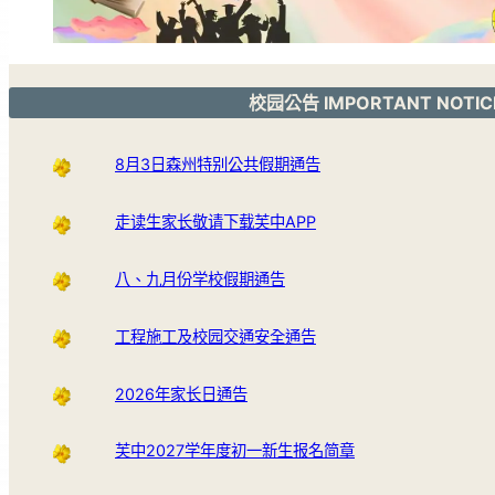
校园公告 IMPORTANT NOTIC
8月3日森州特别公共假期通告
走读生家长敬请下载芙中APP
八、九月份学校假期通告
工程施工及校园交通安全通告
2026年家长日通告
芙中2027学年度初一新生报名简章