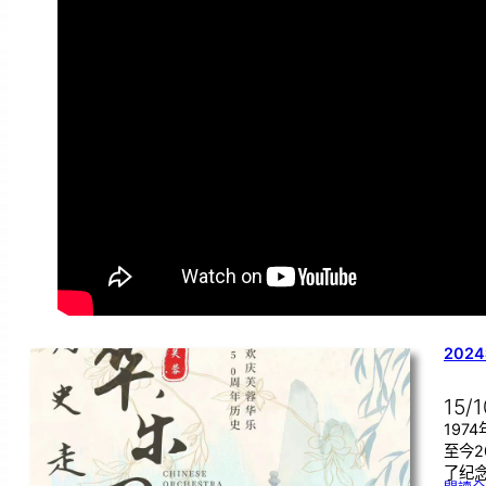
202
15/
197
至今2
了纪