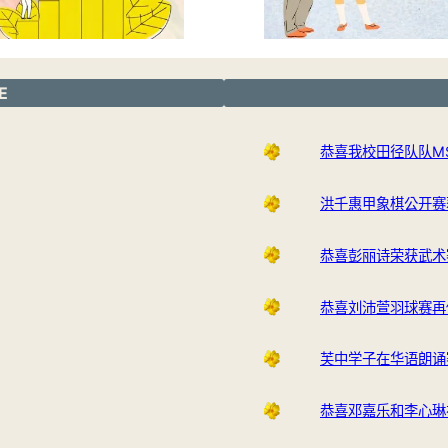
E
恭喜我校田径队队M
洪千惠甲象棋公开赛
恭喜彭丽诗荣获武术
恭喜刘沛萱羽球赛再
芙中学子在华语朗诵
恭喜邓嘉乐和李心琳