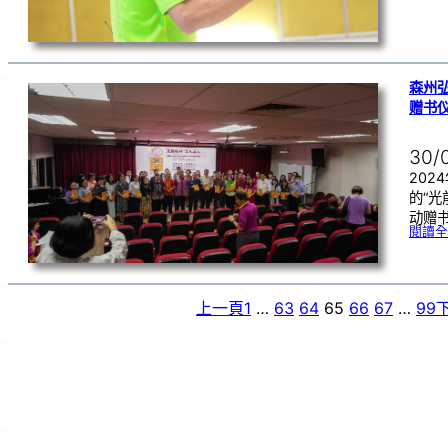
森州
赠书
30/
202
的“
动赠
閱讀全
上一頁
1
…
63
64
65
66
67
…
99