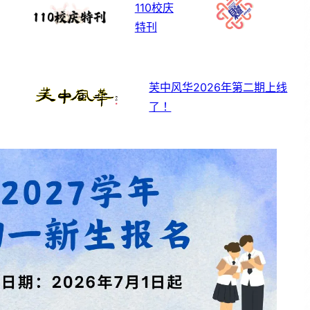
110校庆
特刊
芙中风华2026年第二期上线
了！