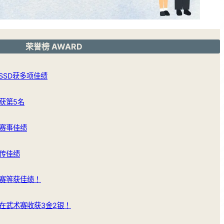
荣誉榜 AWARD
SSD获多项佳绩
获第5名
赛事佳绩
传佳绩
赛等获佳绩！
在武术赛收获3金2银！