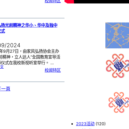
校闻特区
跑
E
出
n
人
s
生
e
》
m
生
b
命
l
斗
e
士
s
：
C
曾
o
志
m
弘扬光前精神之华小、华中及独中
龙
p
e
t
仪式
i
t
i
o
n
庆
09/2024
功
宴
4年9月27日，由家风弘扬协会主办
光前精神，立人达人”全国教育宣导活
书仪式在我校新视听室举行。 …
:
文
森
校闻特区
州
弘
扬
光
前
精
神
之
华
下一頁
小
、
华
中
及
独
中
赠
书
仪
式
2023活动
(120)