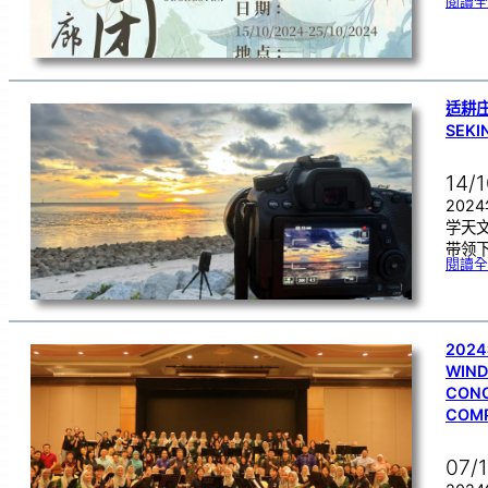
閱讀全
适耕庄
SEK
14/
202
学天
带领下
閱讀全
2024
WIND
CONC
COM
07/