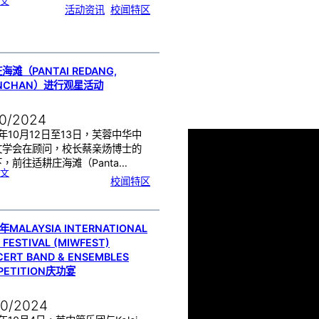
:
文
2
活动资讯
, 
校闻特区
0
2
4
年
芙
蓉
华
乐
5
0
周
年
海滩（PANTAI REDANG,
历
史
走
INCHAN）进行观星活动
廊
10/2024
4年10月12日至13日，芙蓉中华中
文学会在顾问，校长蔡亲炀博士的
，前往适耕庄海滩（Panta…
:
文
适
校闻特区
耕
庄
海
滩
（
P
a
n
t
a
年MALAYSIA INTERNATIONAL
i
R
 FESTIVAL (MIWFEST)
e
d
a
ERT BAND & ENSEMBLES
n
g
,
PETITION庆功宴
S
e
k
i
n
c
h
10/2024
a
n
）