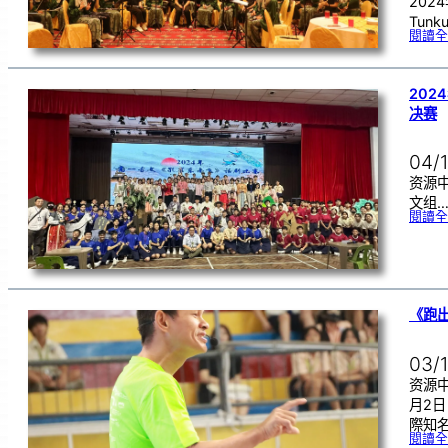
202
Tunku
閱讀全
20
决赛
04/
资源
文组
閱讀全
《跑
03/
资源中
月2
際知
閱讀全