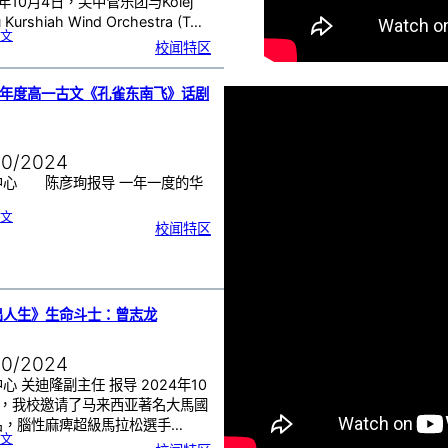
4年10月4日，芙中管乐团与Kolej
进
行
观
 Kurshiah Wind Orchestra (T…
星
活
:
文
动
2
校闻特区
0
2
4
年
M
a
l
24年度高一古文《孔雀东南飞》话剧
a
y
s
i
a
I
n
t
e
10/2024
r
n
a
t
中心 陈彦珣报导 一年一度的华
i
o
…
n
a
:
l
文
2
W
校闻特区
0
i
2
n
4
d
年
F
度
e
高
s
一
t
古
i
文
v
《
a
孔
l
雀
(
出人生》生命斗士：曾志龙
东
m
南
i
飞
w
》
F
话
E
剧
S
决
T
10/2024
赛
)
C
o
心 关迪隆副主任 报导 2024年10
n
c
e
日，我校邀请了马来西亚著名大馬國
r
t
B
名，腦性麻痺超級馬拉松選手…
a
n
:
文
d
《
&