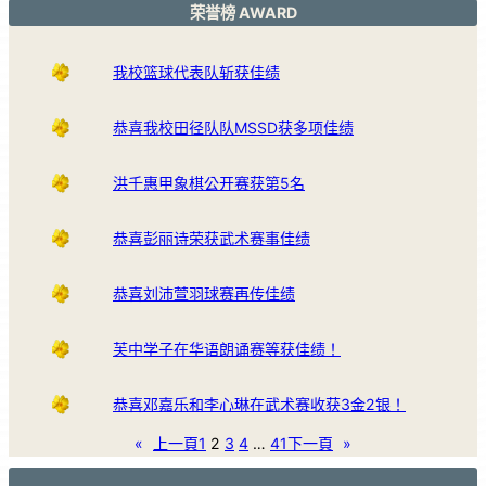
荣誉榜 AWARD
我校篮球代表队斩获佳绩
恭喜我校田径队队MSSD获多项佳绩
洪千惠甲象棋公开赛获第5名
恭喜彭丽诗荣获武术赛事佳绩
恭喜刘沛萱羽球赛再传佳绩
芙中学子在华语朗诵赛等获佳绩！
恭喜邓嘉乐和李心琳在武术赛收获3金2银！
«
上一頁
1
2
3
4
…
41
下一頁
»