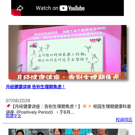
月经健康讲座 告别生理期焦虑！
07/08/2026
【月经健康讲座：告别生理期焦虑！】
校园生理期健康科普
讲座《Positively Period》，于8月…
:
閱讀全文
月
校闻特区
经
健
康
讲
座
告
别
生