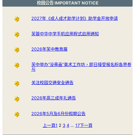
校园公告 IMPORTANT NOTICE
2027年《成人成才助学计划》助学金开放申请
芙蓉中华中学手机应用程式启用通知
2026年芙中教育展
芙中举办“没骨画”美术工作坊，即日接受报名盼各界参
与
关注校园交通安全通告
2026年高三成年礼通告
2026年5月及6月份假期公告
上一頁
1
2
3
4
…
17
下一頁