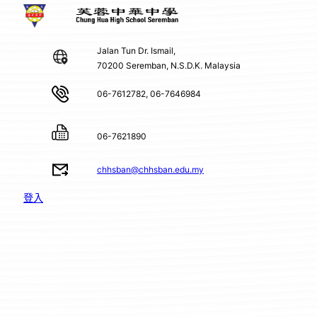
Jalan Tun Dr. Ismail,
70200 Seremban, N.S.D.K. Malaysia
06-7612782, 06-7646984
06-7621890
chhsban@chhsban.edu.my
登入