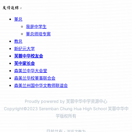
友情连结：
董总
我是中学生
董总师培专案
教总
新纪元大学
芙蓉中华校友会
芙中家长会
森美兰中华大会堂
森美兰华校董事联合会
森美兰州国中华文教师联谊会
Proudly powered by 芙蓉中华中学资源中心
Copyright©2023 Seremban Chung Hua High School 芙蓉中华中
学版权所有
目前共有
，浏览次数为