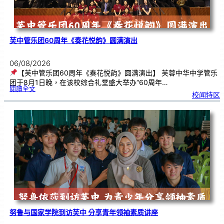
芙中管乐团60周年《奏花悦韵》圆满演出
06/08/2026
【芙中管乐团60周年《奏花悦韵》圆满演出】 芙蓉中华中学管乐
团于8月1日晚，在该校综合礼堂盛大举办“60周年…
:
閱讀全文
芙
校闻特区
中
管
乐
团
6
0
周
年
《
奏
花
悦
韵
》
圆
满
演
出
努鲁与国家学院到访芙中 分享青年领袖素质讲座