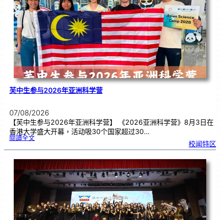
理
期
焦
虑
！
芙中生参与2026年亚洲科学营
07/08/2026
【芙中生参与2026年亚洲科学营】 《2026亚洲科学营》8月3日在
香港大学盛大开幕，活动吸30个国家超过30…
:
閱讀全文
芙
校闻特区
中
生
参
与
2
0
2
6
年
亚
洲
科
学
营