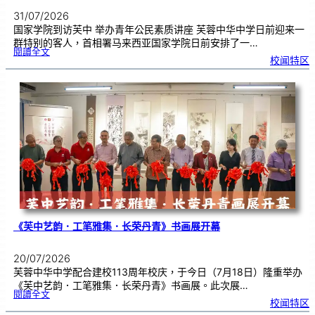
31/07/2026
国家学院到访芙中 举办青年公民素质讲座 芙蓉中华中学日前迎来一
群特别的客人，首相署马来西亚国家学院日前安排了一…
:
閱讀全文
努
校闻特区
鲁
与
国
家
学
院
到
访
芙
中
分
享
青
年
领
袖
素
质
讲
座
《芙中艺韵．工笔雅集．长荣丹青》书画展开幕
20/07/2026
芙蓉中华中学配合建校113周年校庆，于今日（7月18日）隆重举办
《芙中艺韵．工笔雅集．长荣丹青》书画展。此次展…
:
閱讀全文
《
校闻特区
芙
中
艺