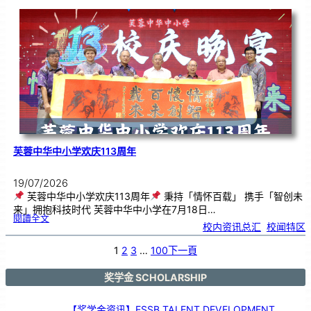
韵
．
工
笔
雅
集
．
长
荣
丹
青
》
书
画
展
开
幕
芙蓉中华中小学欢庆113周年
19/07/2026
芙蓉中华中小学欢庆113周年
秉持「情怀百载」 携手「智创未
来」拥抱科技时代 芙蓉中华中小学在7月18日…
:
閱讀全文
芙
校内资讯总汇
, 
校闻特区
蓉
中
华
中
小
1
2
3
…
100
下一頁
学
欢
庆
1
1
3
奖学金 SCHOLARSHIP
周
年
【奖学金资讯】ESSB TALENT DEVELOPMENT