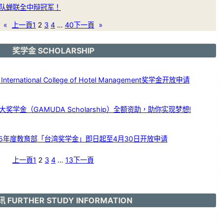
队蝉联全中辩冠军！
«
上一頁
1
2
3
4
…
40
下一頁
»
奖学金 SCHOLARSHIP
ernational College of Hotel Management奖学金开放申请
学金（GAMUDA Scholarship）全额资助，助你实现梦想!
25年度教育部「台湾奖学金」即日起至4月30日开放申请
上一頁
1
2
3
4
…
13
下一頁
 FURTHER STUDY INFORMATION