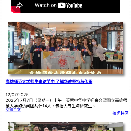
高雄师范大学师生来访芙中 了解华教坚持与传承
12/07/2025
2025年7月7日（星期一）上午，芙蓉中华中学迎来台湾国立高雄师
范大学的访问团共计14人，包括大专生与研究生、…
:
閱讀全文
高
校闻特区
雄
师
范
大
学
师
生
来
访