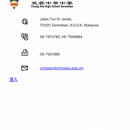
Jalan Tun Dr. Ismail,
70200 Seremban, N.S.D.K. Malaysia
06-7612782, 06-7646984
06-7621890
chhsban@chhsban.edu.my
登入