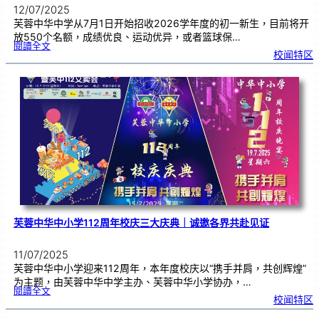
12/07/2025
芙蓉中华中学从7月1日开始招收2026学年度的初一新生，目前将开
放550个名额，成绩优良、运动优异，或者篮球保…
:
閱讀全文
芙
校闻特区
中
招
收
初
一
新
生
|
呼
吁
家
长
尽
早
报
名
芙蓉中华中小学112周年校庆三大庆典｜诚邀各界共赴见证
11/07/2025
芙蓉中华中小学迎来112周年，本年度校庆以“携手并肩，共创辉煌”
为主题，由芙蓉中华中学主办、芙蓉中华小学协办，…
:
閱讀全文
芙
校闻特区
蓉
中
华
中