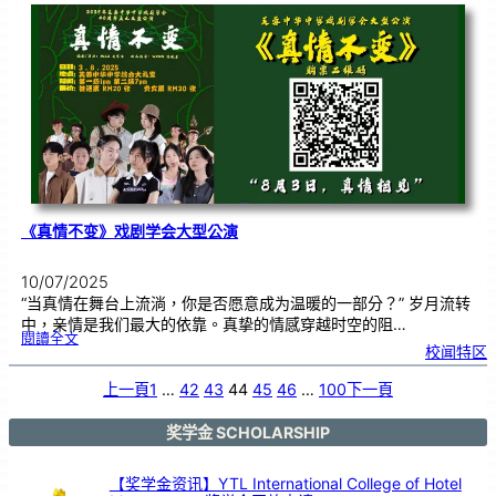
小
学
1
1
2
周
年
校
庆
三
大
庆
典
｜
诚
邀
各
界
共
赴
见
证
《真情不变》戏剧学会大型公演
10/07/2025
“当真情在舞台上流淌，你是否愿意成为温暖的一部分？” 岁月流转
中，亲情是我们最大的依靠。真挚的情感穿越时空的阻…
:
閱讀全文
《
校闻特区
真
情
不
变
》
上一頁
1
…
42
43
44
45
46
…
100
下一頁
戏
剧
学
会
大
型
奖学金 SCHOLARSHIP
公
演
【奖学金资讯】YTL International College of Hotel