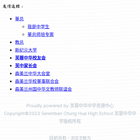
友情连结：
董总
我是中学生
董总师培专案
教总
新纪元大学
芙蓉中华校友会
芙中家长会
森美兰中华大会堂
森美兰华校董事联合会
森美兰州国中华文教师联谊会
Proudly powered by 芙蓉中华中学资源中心
Copyright©2023 Seremban Chung Hua High School 芙蓉中华中
学版权所有
目前共有
，浏览次数为