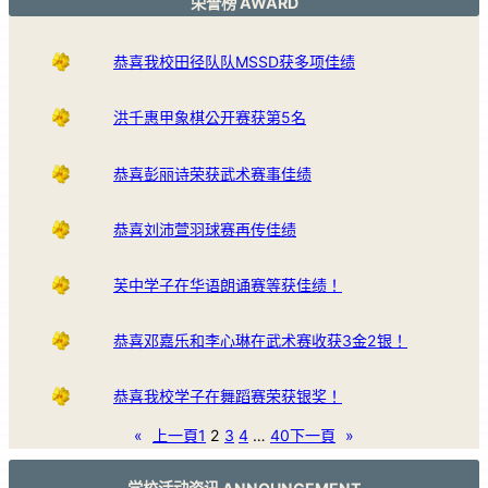
荣誉榜 AWARD
恭喜我校田径队队MSSD获多项佳绩
洪千惠甲象棋公开赛获第5名
恭喜彭丽诗荣获武术赛事佳绩
恭喜刘沛萱羽球赛再传佳绩
芙中学子在华语朗诵赛等获佳绩！
恭喜邓嘉乐和李心琳在武术赛收获3金2银！
恭喜我校学子在舞蹈赛荣获银奖！
«
上一頁
1
2
3
4
…
40
下一頁
»