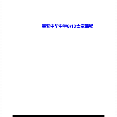
芙蓉中华中学8/10太空课程