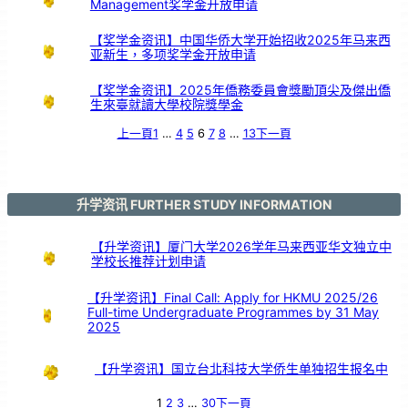
Management奖学金开放申请
【奖学金资讯】中国华侨大学开始招收2025年马来西
亚新生，多项奖学金开放申请
【奖学金资讯】2025年僑務委員會獎勵頂尖及傑出僑
生來臺就讀大學校院獎學金
上一頁
1
…
4
5
6
7
8
…
13
下一頁
升学资讯 FURTHER STUDY INFORMATION
【升学资讯】厦门大学2026学年马来西亚华文独立中
学校长推荐计划申请
【升学资讯】Final Call: Apply for HKMU 2025/26
Full-time Undergraduate Programmes by 31 May
2025
【升学资讯】国立台北科技大学侨生单独招生报名中
1
2
3
…
30
下一頁