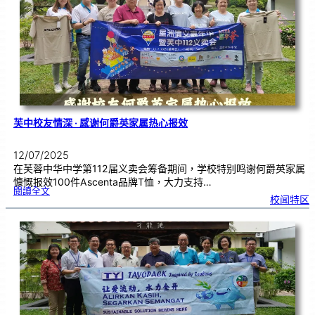
芙
中
了
解
华
教
坚
持
与
传
承
芙中校友情深 · 感谢何爵英家属热心报效
12/07/2025
在芙蓉中华中学第112届义卖会筹备期间，学校特别鸣谢何爵英家属
慷慨报效100件Ascenta品牌T恤，大力支持…
:
閱讀全文
芙
校闻特区
中
校
友
情
深
·
感
谢
何
爵
英
家
属
热
心
报
效