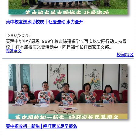
芙中校友送水助校庆｜让爱流动 水力全开
12/07/2025
芙蓉中华中学感恩1969年校友陈建福学长再次以实际行动支持母
校！ 在本届校庆义卖活动中，陈建福学长在商家王文邦…
:
閱讀全文
芙
校闻特区
中
校
友
送
水
助
校
庆
｜
让
爱
流
动
水
力
全
开
芙中招收初一新生 | 呼吁家长尽早报名