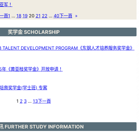
亚军！
一頁
1
…
18
19
20
21
22
…
40
下一頁
»
奖学金 SCHOLARSHIP
 TALENT DEVELOPMENT PROGRAM《东钢人才培养服务奖学金》
25年《黄亚枝奖学金》开放申请！
育奖学金(学士班) 专案
1
2
3
…
13
下一頁
 FURTHER STUDY INFORMATION